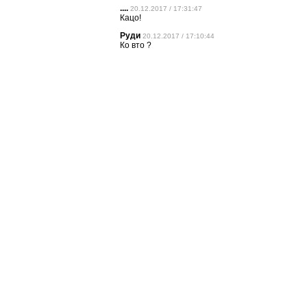
....
20.12.2017 / 17:31:47
Кацо!
Руди
20.12.2017 / 17:10:44
Ко вто ?