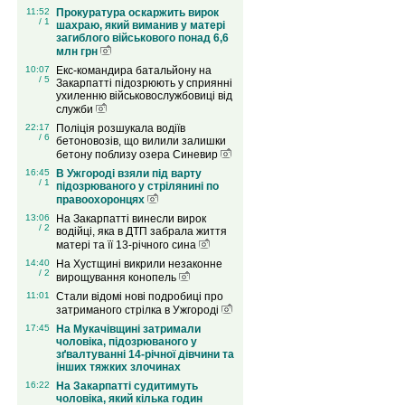
11:52
Прокуратура оскаржить вирок
/ 1
шахраю, який виманив у матері
загиблого військового понад 6,6
млн грн
10:07
Екс-командира батальйону на
/ 5
Закарпатті підозрюють у сприянні
ухиленню військовослужбовиці від
служби
22:17
Поліція розшукала водіїв
/ 6
бетоновозів, що вилили залишки
бетону поблизу озера Синевир
16:45
В Ужгороді взяли під варту
/ 1
підозрюваного у стрілянині по
правоохоронцях
13:06
На Закарпатті винесли вирок
/ 2
водійці, яка в ДТП забрала життя
матері та її 13-річного сина
14:40
На Хустщині викрили незаконне
/ 2
вирощування конопель
11:01
Стали відомі нові подробиці про
затриманого стрілка в Ужгороді
17:45
На Мукачівщині затримали
чоловіка, підозрюваного у
зґвалтуванні 14-річної дівчини та
інших тяжких злочинах
16:22
На Закарпатті судитимуть
чоловіка, який кілька годин