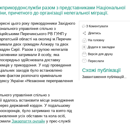
жприкордонслужби разом з представниками Національної
и, причетного до організації нелегальної міграції.
ересні цього року прикордонники Західного
3 Коментувати
іонального управління спільно з
Ділитись
іцейськими Перечинського РВ ГУНП у
арпатській області на околиці м.Перечин
На головну
римали двох громадян Алжиру та двох
Додати в закладки
мадян Сирії. Разом з групою нелегалів
Версія для друку
ративники затримали й особу, яка
посередньо здійснювала доставку
Переслати
земців у прикордоння. У ході проведення
Схожі публікації
ціальних заходів було встановлено
аним фактом розпочато кримінальне
Завантаження публікацій...
одексу України «Незаконне переправлення
льного управління спільно з
ії вдалось встановити місце знаходження
 через державний кордон. У подальшому
оохоронців, було затримано та взято під
новлення усіх обставин та кола осіб,
домили
Закарпаття онлайн
у прес-службі