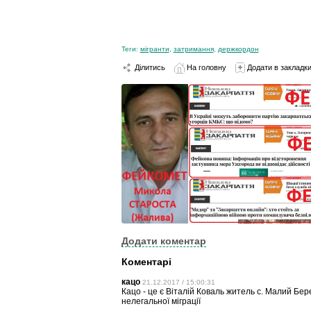
Теги:
мігранти
,
затримання
,
держкордон
Ділитись
На головну
Додати в закладк
Додати коментар
Коментарі
кацо
21.12.2017 / 15:00:31
Кацо - це є Віталій Коваль житель с. Малий Бе
нелегальної міграції