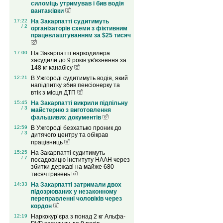
силоміць утримував і бив водія
вантажівки
17:22
На Закарпатті судитимуть
/ 2
організаторів схеми з фіктивним
працевлаштуванням за $25 тисяч
17:00
На Закарпатті наркодилера
засудили до 9 років ув'язнення за
148 кг канабісу
12:21
В Ужгороді судитимуть водія, який
напідпитку збив пенсіонерку та
втік з місця ДТП
15:45
На Закарпатті викрили підпільну
/ 3
майстерню з виготовлення
фальшивих документів
12:59
В Ужгороді безхатько проник до
/ 3
дитячого центру та обікрав
працівниць
15:25
На Закарпатті судитимуть
/ 7
посадовицю інституту НААН через
збитки державі на майже 680
тисяч гривень
14:33
На Закарпатті затримали двох
підозрюваних у незаконному
переправленні чоловіків через
кордон
12:19
Наркокур’єра з понад 2 кг Альфа-