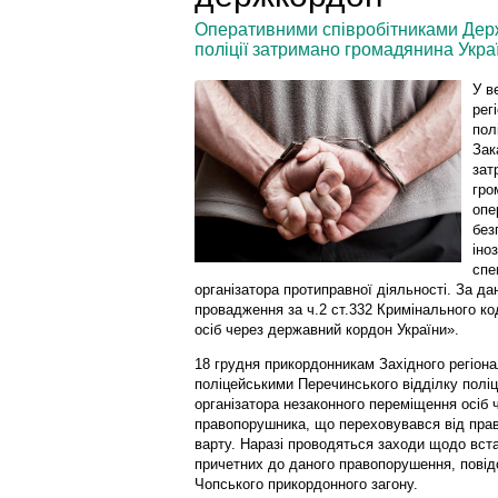
Оперативними співробітниками Дер
поліції затримано громадянина Україн
У в
рег
пол
Зак
зат
гро
опе
без
іно
спе
організатора протиправної діяльності. За д
провадження за ч.2 ст.332 Кримінального к
осіб через державний кордон України».
18 грудня прикордонникам Західного регіона
поліцейськими Перечинського відділку поліц
організатора незаконного переміщення осіб
правопорушника, що переховувався від прав
варту. Наразі проводяться заходи щодо вста
причетних до даного правопорушення, пові
Чопського прикордонного загону.