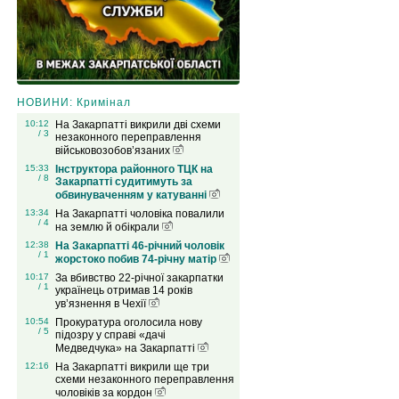
НОВИНИ: Кримінал
10:12
На Закарпатті викрили дві схеми
/ 3
незаконного переправлення
військовозобов’язаних
15:33
Інструктора районного ТЦК на
/ 8
Закарпатті судитимуть за
обвинуваченням у катуванні
13:34
На Закарпатті чоловіка повалили
/ 4
на землю й обікрали
12:38
На Закарпатті 46-річний чоловік
/ 1
жорстоко побив 74-річну матір
10:17
За вбивство 22-річної закарпатки
/ 1
українець отримав 14 років
ув’язнення в Чехії
10:54
Прокуратура оголосила нову
/ 5
підозру у справі «дачі
Медведчука» на Закарпатті
12:16
На Закарпатті викрили ще три
схеми незаконного переправлення
чоловіків за кордон