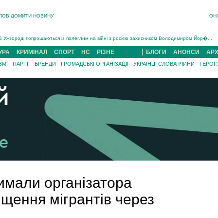
ПОВІДОМИТИ НОВИНУ
ОН
Інструктора районного ТЦК на Закарпатті судитимуть за обвинуваченням у катув...
В Ужгороді попрощаються із полеглим на війні з росією захисником Володимиром Йор�...
В Ужгороді 5 серпня попрощаються із захисником Богданом Югасом, який два роки �...
УРА
КРИМІНАЛ
СПОРТ
НС
РІЗНЕ
БЛОГИ
АНОНСИ
АРХ
Підтвердили загибель захисника із Нанкова на Хустщині Юліана Гербея (ФОТО)[/gree...
ЗМІ
ПАРТІЇ
БРЕНДИ
ГРОМАДСЬКІ ОРГАНІЗАЦІЇ
УКРАЇНЦІ СЛОВАЧЧИНИ
ГЕРОЇ
На війні з рф поліг військовий з Виноградова Ігнат Роздяловський (ФОТО)...
На Хустщині внаслідок ДТП за участі трьох авто постраждали 13 людей (ФОТО)...
Інструктора районного ТЦК на Закарпатті судитимуть за обвинувачен...
имали організатора
щення мігрантів через