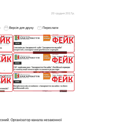
20 грудня 2017р.
и
Версія для друку
Переслати
резний. Організатор канала незаконної