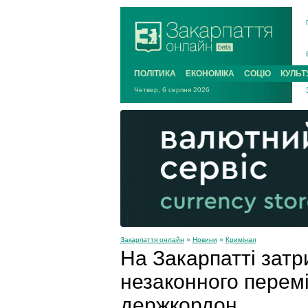
ПОЛІТИКА
ЕКОНОМІКА
СОЦІО
КУЛЬТ
Четвер, 6 серпня 2026
Закарпаття онлайн
»
Новини
»
Кримінал
На Закарпатті затр
незаконного перемі
держкордон