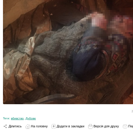
Теги:
вбивство
,
Дубове
Ділитись
На головну
Додати в закладки
Версія для друку
Пе