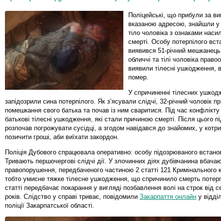
Поліцейські, що прибули за ви
вказаною адресою, знайшли у
тіло чоловіка з ознаками наси
смерті. Особу потерпілого вс
виявився 51-річний мешканець
обличчі та тілі чоловіка право
виявили тілесні ушкодження, в
помер.
У спричиненні тілесних ушкод
запідозрили сина потерпілого. Як з’ясували слідчі, 32-річний чоловік п
помешкання свого батька та почав із ним сваритися. Під час конфлікту
батькові тілесні ушкодження, які стали причиною смерті. Після цього 
розпочав погрожувати сусідці, а згодом навідався до знайомих, у котр
позичити гроші, аби виїхати закордон.
Поліція Дубового спрацювала оперативно: особу підозрюваного встано
Тривають першочергові слідчі дії. У злочинних діях дубівчанина вбача
правопорушення, передбаченого частиною 2 статті 121 Кримінального к
тобто умисне тяжке тілесне ушкодження, що спричинило смерть потерп
статті передбачає покарання у вигляді позбавлення волі на строк від 
років. Слідство у справі триває, повідомили
Закарпаття онлайн
у відділ
поліції Закарпатської області.