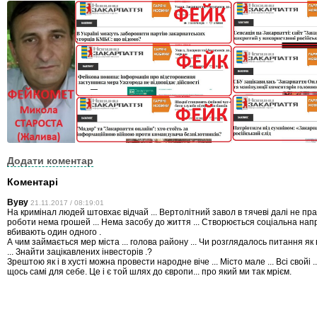
Додати коментар
Коментарі
Вуву
21.11.2017 / 08:19:01
На кримінал людей штовхає відчай ... Вертолітний завол в тячеві далі не пра
роботи нема грошей ... Нема засобу до життя ... Створюється соціальна напр
вбивають один одного .
А чим займається мер міста ... голова району ... Чи розглядалось питання як
... Знайти зацікавлених інвесторів .?
Зрештою як і в хусті можна провести народне віче ... Місто мале ... Всі свойі ...
щось самі для себе. Це і є той шлях до європи... про який ми так мрієм.