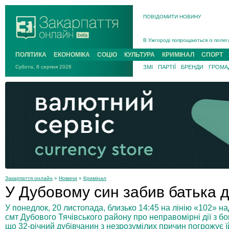
ПОВІДОМИТИ НОВИНУ
Інструктора районного ТЦК на Зак
В Ужгороді попрощаються із полег
В Ужгороді 5 серпня попрощаються
ПОЛІТИКА
ЕКОНОМІКА
СОЦІО
КУЛЬТУРА
КРИМІНАЛ
СПОРТ
Підтвердили загибель захисника і
Субота, 8 серпня 2026
ЗМІ
ПАРТІЇ
БРЕНДИ
ГРОМАД
На війні з рф поліг військовий з 
На Хустщині внаслідок ДТП за уча
Інструктора районного ТЦК на Зак
Закарпаття онлайн
»
Новини
»
Кримінал
У Дубовому син забив батька 
У понедлок, 20 листопада, близько 14:45 на лінію «102» 
смт Дубового Тячівського району про неправомірні дії з бок
що 32-річний дубівчанин з незрозумілих причин погрожує 