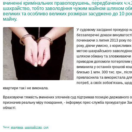
вчиненні кримінальних правопорушень, передбачених ч.ч.2,3
шахрайство, тобто заволодіння чужим майном шляхом обма
великих та особливо великих розмірах засуджено до 10 ро
майну.
У судовому засіданні прокурор н
беззаперечні докази винуватост
починаючи з липня 2013 року по
року, діючи умисно, з корисливих
метою шахрайського заволодінн
шляхом обману та зловживаючи 
приводом допомоги потерпілим у
виманила у останніх грошові кош
близько 1 млн. 300 тис. грн., післ
привласнила та використала дл
потреб, а своїх зобов’язань, щод
квартири так і не виконала.
Враховуючи тяжкість вчинених злочинів суд підтримав позицію державного 
призначив реальну міру покарання, - інформує п
рес-служба прокуратури За
області.
Теги:
крадіжка
,
шахрайство
,
суд