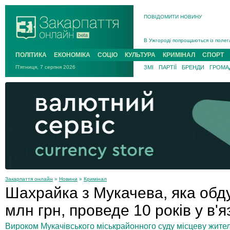
ПОВІДОМИТИ НОВИНУ
Інструктора районного ТЦК на Зак
В Ужгороді попрощаються із полег
В Ужгороді 5 серпня попрощаються
ПОЛІТИКА
ЕКОНОМІКА
СОЦІО
КУЛЬТУРА
КРИМІНАЛ
СПОРТ
Підтвердили загибель захисника і
П'ятниця, 7 серпня 2026
ЗМІ
ПАРТІЇ
БРЕНДИ
ГРОМАД
На війні з рф поліг військовий з 
На Хустщині внаслідок ДТП за уча
Інструктора районного ТЦК на Зак
Закарпаття онлайн
»
Новини
»
Кримінал
Шахрайка з Мукачева, яка обд
млн грн, проведе 10 років у в'я
Вироком Мукачівського міськрайонного суду місцеву жител