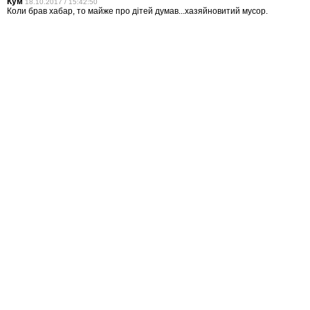
Кум
18.10.2017 / 15:42:50
Коли брав хабар, то майже про дітей думав...хазяйновитий мусор.