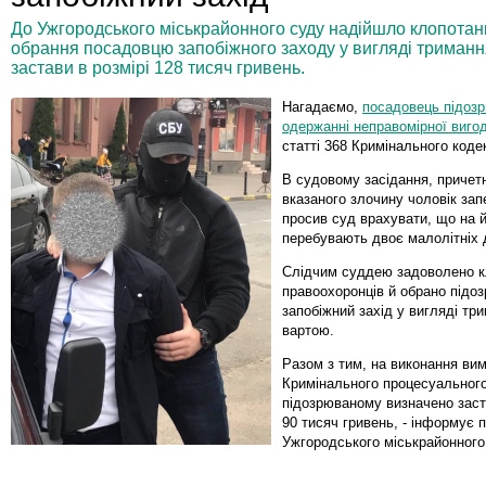
До Ужгородського міськрайонного суду надійшло клопотанн
обрання посадовцю запобіжного заходу у вигляді триманн
застави в розмірі 128 тисяч гривень.
Нагадаємо,
посадовець підоз
одержанні неправомірної виго
статті 368 Кримінального коде
В судовому засідання, причетн
вказаного злочину чоловік зап
просив суд врахувати, що на й
перебувають двоє малолітніх д
Слідчим суддею задоволено к
правоохоронців й обрано підо
запобіжний захід у вигляді тр
вартою.
Разом з тим, на виконання ви
Кримінального процесуального
підозрюваному визначено заст
90 тисяч гривень, - інформує 
Ужгородського міськрайонного