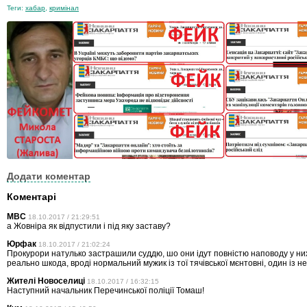
Теги:
хабар
,
кримінал
Додати коментар
Коментарі
МВС
18.10.2017 / 21:29:51
а Жовніра як відпустили і під яку заставу?
Юрфак
18.10.2017 / 21:02:24
Прокурори натулько застрашили суддю, шо они ідут повністю наповоду у ни
реально шкода, вроді нормальний мужик із тої тячівської мєнтовні, один із н
Жителі Новоселиці
18.10.2017 / 16:32:15
Наступний начальник Перечинської поліції Томаш!