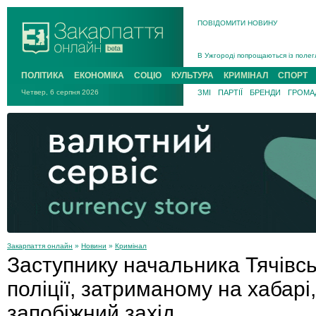
ПОВІДОМИТИ НОВИНУ
Інструктора районного ТЦК на Зак
В Ужгороді попрощаються із полег
В Ужгороді 5 серпня попрощаються
ПОЛІТИКА
ЕКОНОМІКА
СОЦІО
КУЛЬТУРА
КРИМІНАЛ
СПОРТ
Підтвердили загибель захисника і
Четвер, 6 серпня 2026
ЗМІ
ПАРТІЇ
БРЕНДИ
ГРОМАД
На війні з рф поліг військовий з 
На Хустщині внаслідок ДТП за уча
Інструктора районного ТЦК на Зак
Закарпаття онлайн
»
Новини
»
Кримінал
Заступнику начальника Тячівсь
поліції, затриманому на хабарі
запобіжний захід