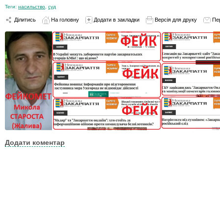
Теги:
насильство
,
суд
Ділитись
На головну
Додати в закладки
Версія для друку
Пе
Додати коментар