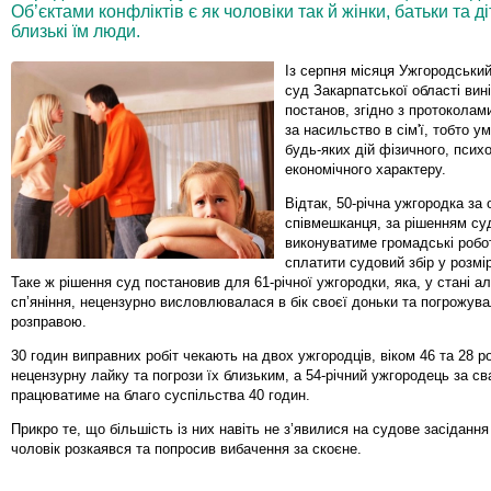
Об’єктами конфліктів є як чоловіки так й жінки, батьки та 
близькі їм люди.
Із серпня місяця Ужгородськи
суд Закарпатської області вин
постанов, згідно з протоколам
за насильство в сім'ї, тобто у
будь-яких дій фізичного, психо
економічного характеру.
Відтак, 50-річна ужгородка за 
співмешканця, за рішенням суд
виконуватиме громадські робо
сплатити судовий збір у розмір
Таке ж рішення суд постановив для 61-річної ужгородки, яка, у стані а
сп’яніння, нецензурно висловлювалася в бік своєї доньки та погрожув
розправою.
30 годин виправних робіт чекають на двох ужгородців, віком 46 та 28 ро
нецензурну лайку та погрози їх близьким, а 54-річний ужгородець за св
працюватиме на благо суспільства 40 годин.
Прикро те, що більшість із них навіть не з’явилися на судове засідання
чоловік розкаявся та попросив вибачення за скоєне.