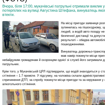
Вчора, біля 17:00, мукачівські патрульні отримали виклик
потерпілих на вулиці Августина Штефана, винуватець яког
втекти.
На місці пригоди заявниця роз
зупинилась на пішоходному, щ
людей, а водій авто позаду н
безпечної дистанції та допусти
результаті – обидва автомобіл
пошкодженнями.
Винуватець дорожньо-транспо
мав намір покинути місце приг
небайдужим громадянам й охоронцям однієї зі служб його затримали д
патрульних.
Крім того, у Мукачівській ЦРЛ підтвердили, що водій знаходиться у ст
сп’яніння – 1.7 проміле. У підсумку, на чоловіка склали адміністративні
спричинення ДТП, за спробу покинути місце пригоди та за керування у 
алкогольного сп’яніння.