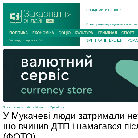
ПОВІДОМИТИ НОВИНУ
Інструктора районного ТЦК на Зак
В Ужгороді попрощаються із полег
В Ужгороді 5 серпня попрощаються
ПОЛІТИКА
ЕКОНОМІКА
СОЦІО
КУЛЬТУРА
КРИМІНАЛ
СПОРТ
Підтвердили загибель захисника і
На війні з рф поліг військовий з 
Четвер, 6 серпня 2026
ЗМІ
ПАРТІЇ
БРЕНДИ
ГРОМАД
На Хустщині внаслідок ДТП за уча
Інструктора районного ТЦК на Зак
Закарпаття онлайн
»
Новини
»
Кримінал
У Мукачеві люди затримали нет
що вчинив ДТП і намагався піс
(ФОТО)