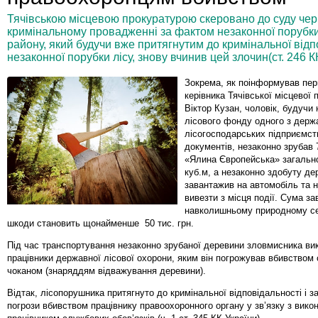
Тячівською місцевою прокуратурою скеровано до суду чер
кримінальному провадженні за фактом незаконної порубки
району, який будучи вже притягнутим до кримінальної відп
незаконної порубки лісу, знову вчинив цей злочин(ст. 246 КК
Зокрема, як поінформував пер
керівника Тячівської місцевої
Віктор Кузан, чоловік, будучи 
лісового фонду одного з держ
лісогосподарських підприємст
документів, незаконно зрубав
«Ялина Європейська» загальн
куб.м, а незаконно здобуту де
завантажив на автомобіль та 
вивезти з місця події. Сума з
навколишньому природному с
шкоди становить щонайменше 50 тис. грн.
Під час транспортування незаконно зрубаної деревини зловмисника ви
працівники державної лісової охорони, яким він погрожував вбивством
чоканом (знаряддям відважування деревини).
Відтак, лісопорушника притягнуто до кримінальної відповідальності і 
погрози вбивством працівнику правоохоронного органу у зв’язку з вик