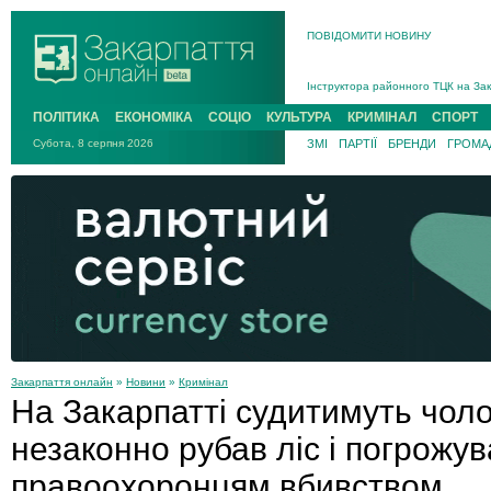
ПОВІДОМИТИ НОВИНУ
На війні загинув 26-річний військо
Інструктора районного ТЦК на Зак
В Ужгороді попрощаються із полег
ПОЛІТИКА
ЕКОНОМІКА
СОЦІО
КУЛЬТУРА
КРИМІНАЛ
СПОРТ
В Ужгороді 5 серпня попрощаються
Субота, 8 серпня 2026
ЗМІ
ПАРТІЇ
БРЕНДИ
ГРОМАД
Підтвердили загибель захисника і
На війні з рф поліг військовий з 
На війні загинув 26-річний військо
Закарпаття онлайн
»
Новини
»
Кримінал
На Закарпатті судитимуть чоло
незаконно рубав ліс і погрожув
правоохоронцям вбивством