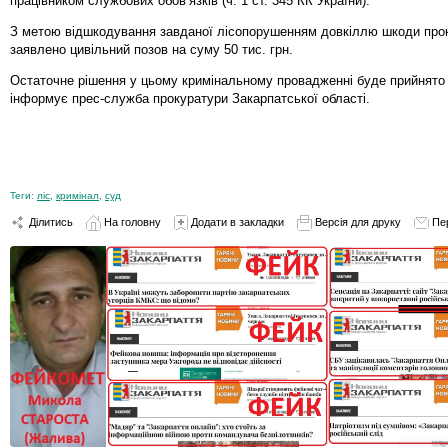
працівником службових обов’язків (ч. 1 ст. 345 КК України).
З метою відшкодування завданої лісопорушенням довкіллю шкоди про
заявлено цивільний позов на суму 50 тис. грн.
Остаточне рішення у цьому кримінальному провадженні буде прийнято 
інформує прес-служба прокуратури Закарпатської області.
Теги:
ліс
,
кримінал
,
суд
Ділитись
На головну
Додати в закладки
Версія для друку
Пе