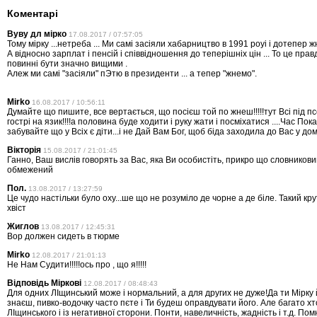
Коментарі
Вуву дл мірко
17.08.2017 / 07:57:05
Тому мірку ...нетреба ... Ми самі засіяли хабарництво в 1991 роуі і дотепер ж
А відносно зарплат і пенсій і співвідношення до теперішніх цін ... То це правд
повинні бути значно вищими .
Алеж ми самі "засіяли" пЭтю в президенти ... а тепер "жнемо".
Mirko
16.08.2017 / 10:56:11
Думайте що пишите, все вертається, що посієш той по жнеш!!!!!тут Всі під п
гострі на язик!!!!а половина буде ходити і руку жати і посміхатися ....Час Пока
забувайте що у Всіх є діти...і не Дай Вам Бог, щоб біда заходила до Вас у дом
Вікторія
15.08.2017 / 21:01:45
Ганно, Ваш вислів говорять за Вас, яка Ви особистіть, прикро що словников
обмежений
Пол.
13.08.2017 / 13:27:59
Це чудо настільки було оху...ше що не розуміло де чорне а де біле. Такий кр
хвіст
Жиглов
13.08.2017 / 12:45:31
Вор должен сидеть в тюрме
Mirko
12.08.2017 / 21:01:13
Не Нам Судити!!!!!ось про , що я!!!!!
Відповідь Міркові
12.08.2017 / 08:48:43
Для одних ЛІщинський може і нормальний, а для других не дуже!Да ти Мірку
знаєш, пивко-водочку часто пєте і Ти будеш оправдувати його. Але багато хт
ЛІщинського і із негативної сторони. Понти, навеличність, жадність і т.д. По