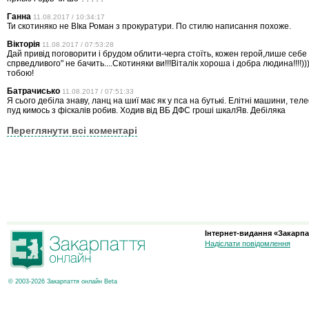
Ганна
11.08.2017 / 10:34:17
Ти скотиняко не ВІка Роман з прокуратури. По стилю написання похоже.
Вікторія
11.08.2017 / 07:53:28
Дай привід поговорити і брудом облити-черга стоїть, кожен герой,лише себе 
спрведливого" не бачить....Скотиняки ви!!!Віталік хороша і добра людина!!!!)
тобою!
Батрачисько
11.08.2017 / 07:51:33
Я сього дебіла знаву, ланц на шиї має як у пса на бутькі. Елітні машини, те
пуд кимось з фіскалів робив. Ходив від ВБ ДФС гроші шкалЯв. Дебіляка
Переглянути всі коментарі
Інтернет-видання «Закарпа
Надіслати повідомлення
© 2003-2026 Закарпаття онлайн Beta