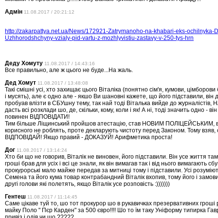
Адмін
11.08.2017 / 20:21:12
http://zakarpattya.net.ua/News/172921-Zatrymanoho-na-khabari-eks-ochilnyka-D
Uzhhorodshchyny-vzialy-pid-vartu-z-mozhlyvistiu-zastavy-v-250-tys-hrn
Деду Хомуту
11.08.2017 / 14:43:16
Все правильно, але ж цього не буде...На жаль.
Дед Хомут
11.08.2017 / 13:48:08
Такі смішні усі, хто захищає цього Віталіка (понятно сім'я, кумови, цімборов
і мусять), але є одно але - якшо Ви шановні кажете, що його підставили, він 
пробуав влізти в СБУшну тему, так най тоді Віталька вийде до журналістів, 
дасть всі розклади шо, де, скільки, кому, коли і як! А ні, тоді значить одно - 
повинен ВІДПОВІДАТИ!
Тим більше Ліщинський пройшов атестацію, став НОВИМ ПОЛІЦЕЙСЬКИМ, вон
корисного не роблять, проте декларують чистоту перед Законом. Тому взяв, 
ВІДПОВІДАЙ! Якщо правий - ДОКАЗУЙ! Арифметика проста!
Дог
11.08.2017 / 13:14:24
Хто би що не говорив, Віталік не виновен, його підставили. Він усе життя та
гроші брав для усіх і всі це знали, як він вимагав так і від нього вимагають сб
прокурорські мало майже передав за митниці тому і підставили. Усі розумію
Семена та його кума товар контрабандний Віталік вхопив, тому його і замов
другі голови які полетять, якщо Віталік усе розповість :)))))))
Гентеш
11.08.2017 / 11:14:45
Саме цікаве туй то, шо тот прокурор шо в рукавичках презервативних гроші 
майку Поло " Пєр Карден" за 500 євро!!!! Шо то їм таку Уніформу типирка Гав
привіз і одів чи шо ?????