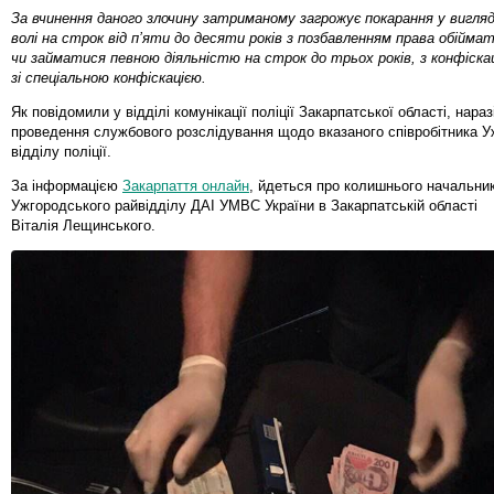
За вчинення даного злочину затриманому загрожує покарання у вигляд
волі на строк від п’яти до десяти років з позбавленням права обіймат
чи займатися певною діяльністю на строк до трьох років, з конфіска
зі спеціальною конфіскацією.
Як повідомили у відділі комунікації поліції Закарпатської області, нара
проведення службового розслідування щодо вказаного співробітника У
відділу поліції.
За інформацією
Закарпаття онлайн
, йдеться про колишнього начальни
Ужгородського райвідділу ДАІ УМВС України в Закарпатській області
Віталія Лещинського.