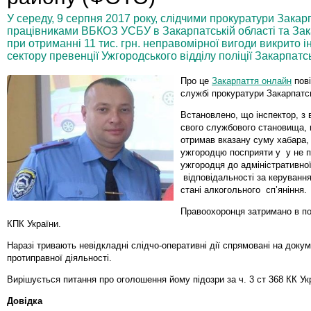
У середу, 9 серпня 2017 року, слідчими прокуратури Закарп
працівниками ВБКОЗ УСБУ в Закарпатській області та За
при отриманні 11 тис. грн. неправомірної вигоди викрито 
сектору превенції Ужгородського відділу поліції Закарпат
Про це
Закарпаття онлайн
пові
службі прокуратури Закарпатсь
Встановлено, що інспектор, з
свого службового становища, 
отримав вказану суму хабара,
ужгородцю посприяти у у не п
ужгородця до адміністративно
відповідальності за керуванн
стані алкогольного сп’яніння.
Правоохоронця затримано в по
КПК України.
Наразі тривають невідкладні слідчо-оперативні дії спрямовані на доку
протиправної діяльності.
Вирішується питання про оголошення йому підозри за ч. 3 ст 368 КК Ук
Довідка