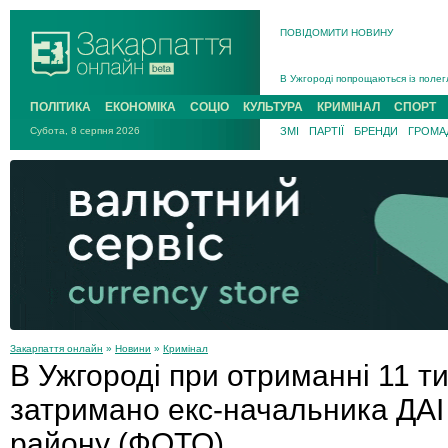
ПОВІДОМИТИ НОВИНУ
Інструктора районного ТЦК на Зак
В Ужгороді попрощаються із полег
В Ужгороді 5 серпня попрощаються
ПОЛІТИКА
ЕКОНОМІКА
СОЦІО
КУЛЬТУРА
КРИМІНАЛ
СПОРТ
Підтвердили загибель захисника і
Субота, 8 серпня 2026
ЗМІ
ПАРТІЇ
БРЕНДИ
ГРОМАД
На війні з рф поліг військовий з 
На Хустщині внаслідок ДТП за уча
Інструктора районного ТЦК на Зак
Закарпаття онлайн
»
Новини
»
Кримінал
В Ужгороді при отриманні 11 т
затримано екс-начальника ДАІ
району (ФОТО)