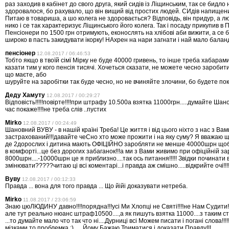
раз заходив в кабінет до свого друга, який сидів із Ліщинським, так се бидло 
здоровалося, бо рахувало, що він вищий від простих людей. СИдів напищени
Питаю в товариша, а шо колега не здоровається? Відповідь, він придур, а л
нико і се так характеризує Ліщинського його колега. Так і посаду прикупив в П
Пенсіонери по 1500 грн отримують, еконослять на хлібові аби вижити, а се 
широко в пасть закидувати ікорку! НАхрен на нари загнати і най мало баланд
пенсіонер
12.08.2017 / 06:46:53
Тобто якщо в твоїй сімї Мірку не буде 40000 гривень, то інше треба хабарам
казати тим у кого пенсія тисячі. Хочеться сказати, не можете чесно заробити,
що маєте, або
шуруйте на заробітки так буде чесно, но не вчиняйте злочини, бо будете пока
Деду Хамуту
12.08.2017 / 00:29:27
Відповість!!!!!повірте!!!!при штрафу 10.500а взятка 11000грн.....думайте Шанов
час покаже!!!!не треба слів ..пустих
Mirko
12.08.2017 / 00:24:49
Шановний ВУВУ - в нашій країні Треба! Це життя і від цього ніхто з нас з Вам
застрахований!!!давайте чеСно хто може прожити і на яку суму? Я вважаю щ
де 2дорослих і дитина мають ОФІЦІЙНО заробляти не менше 40000шрн щоб
в комфорті...це без дорогих забаганок!!!а ми з Вами живимо при офіційній за
8000шрн....-10000шрн це я приблизно....так ось питання!!!!! Звідки починати 
змінювати?????читаю ці всі коментарі...і правда аж смішно.....відкрийте очі!!!!
Вуву
12.08.2017 / 00:12:33
Правда ... вона для того правда ... Що йійі доказувати нетреба.
Mirko
11.08.2017 / 23:06:59
Знаю цюЛЮДИНУ давно!!!!порядна!!!усі Ми Хлопці не Святі!!!!не Нам Судити!!!
але тут реально нюанс штраф10500....,а як пишуть взятка 11000....з таким 
...то думайте мало что так что ні....Дурниці всі Можем писати і погані слова!!!
мізками то проблемка ;)......Йому Бажаю Триматися і доказати Правду!!!