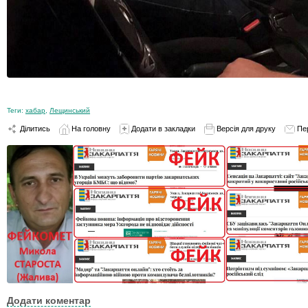
Теги:
хабар
,
Лещинський
Ділитись
На головну
Додати в закладки
Версія для друку
Пе
Додати коментар