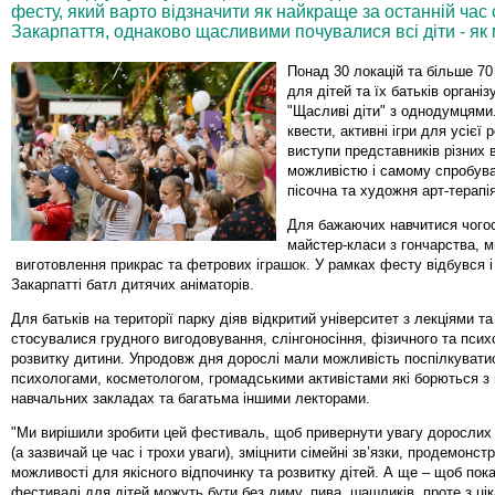
фесту, який варто відзначити як найкраще за останній час
Закарпаття, однаково щасливими почувалися всі діти - як ма
Понад 30 локацій та більше 70
для дітей та їх батьків органі
"Щасливі діти" з однодумцями
квести, активні ігри для усієї 
виступи представників різних 
можливістю і самому спробува
пісочна та художня арт-терапія
Для бажаючих навчитися чогос
майстер-класи з гончарства, м
виготовлення прикрас та фетрових іграшок. У рамках фесту відбувся і
Закарпатті батл дитячих аніматорів.
Для батьків на території парку діяв відкритий університет з лекціями та 
стосувалися грудного вигодовування, слінгоносіння, фізичного та псих
розвитку дитини. Упродовж дня дорослі мали можливість поспілкуватис
психологами, косметологом, громадськими активістами які борються з
навчальних закладах та багатьма іншими лекторами.
"Ми вирішили зробити цей фестиваль, щоб привернути увагу дорослих 
(а зазвичай це час і трохи уваги), зміцнити сімейні зв’язки, продемонст
можливості для якісного відпочинку та розвитку дітей. А ще – щоб пока
фестивалі для дітей можуть бути без диму, пива, шашликів, проте з ці