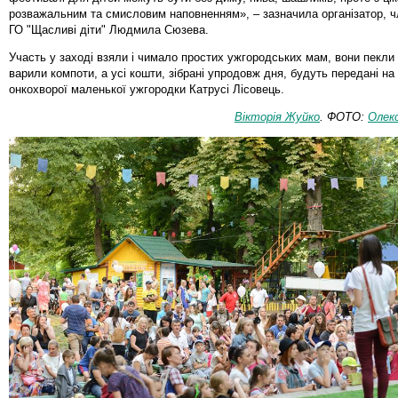
розважальним та смисловим наповненням», – зазначила організатор, ч
ГО "Щасливі діти" Людмила Сюзева.
Участь у заході взяли і чимало простих ужгородських мам, вони пекли 
варили компоти, а усі кошти, зібрані упродовж дня, будуть передані на
онкохворої маленької ужгородки Катрусі Лісовець.
Вікторія Жуйко
. ФОТО:
Олек