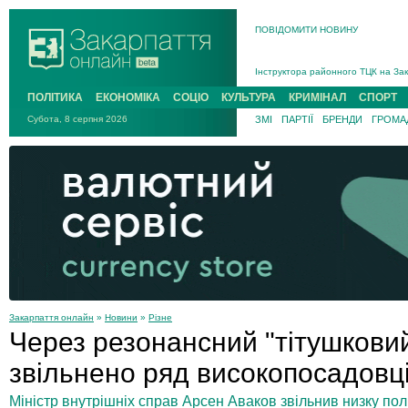
ПОВІДОМИТИ НОВИНУ
На війні загинув 26-річний військо
Інструктора районного ТЦК на Зак
В Ужгороді попрощаються із полег
ПОЛІТИКА
ЕКОНОМІКА
СОЦІО
КУЛЬТУРА
КРИМІНАЛ
СПОРТ
В Ужгороді 5 серпня попрощаються
Субота, 8 серпня 2026
ЗМІ
ПАРТІЇ
БРЕНДИ
ГРОМАД
Підтвердили загибель захисника і
На війні з рф поліг військовий з 
На війні загинув 26-річний військо
Закарпаття онлайн
»
Новини
»
Різне
Через резонансний "тітушковий
звільнено ряд високопосадовців
Міністр внутрішніх справ Арсен Аваков звільнив низку полі