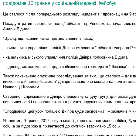
повідомив 10 травня у соціальній мережі Фейсбук.
Це сталося після попереднього розгляду інцидентів і провокацій на 9 т
Посаду втратив начальник поліції області Ігор Репешко та начальник пол
Андрій Бідило.
"Вранці підписаний наказ про звільнення з посад:
- начальника управління поліції Дніпропетровської області генерала Ре
- начальника міського управління поліції Дніпра полковника Бідила;
- відповідних заступників щодо забезпечення громадської безпеки", – 
Також призначено службове розслідування за тим, що сталося – для 
вивчення дій поліцейських. У Дніпро направлено комісію на чолі з гол
Нацполіції Ковалем.
Створено і спрямовано в Дніпро спеціальну слідчу групу для розслідув
цивільних осіб і їх координаторів в рамках порушених кримінальних пр
"Сподіваюся цей урок поліцією Дніпра буде засвоєний", – зазначив міні
Як відомо, 9 травня 2017 року в місті Дніпро сталася масова бійка, бу
осіб, а за підозрою в причетності до сутичок затримано 15 осіб.
За даними ЗМІ, штовханину з АТОвцями почали невідомі хлопці спорти