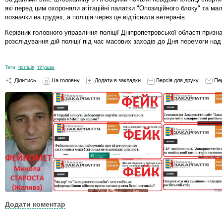
які перед цим охороняли агітаційні палатки "Опозиційного блоку" та ма
позначки на грудях, а поліція через це відтіснила ветеранів.
Керівник головного управління поліції Дніпропетровської області приз
розслідування дій поліції під час масових заходів до Дня перемоги на
Теги:
поліція
,
тітушки
Ділитись
На головну
Додати в закладки
Версія для друку
Пе
Додати коментар