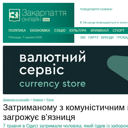
ПОВІДОМИТИ НОВИНУ
Інструктора районного ТЦК на Зак
В Ужгороді попрощаються із полег
В Ужгороді 5 серпня попрощаються
ПОЛІТИКА
ЕКОНОМІКА
СОЦІО
КУЛЬТУРА
КРИМІНАЛ
СПОРТ
Підтвердили загибель захисника і
П'ятниця, 7 серпня 2026
ЗМІ
ПАРТІЇ
БРЕНДИ
ГРОМАД
На війні з рф поліг військовий з 
На Хустщині внаслідок ДТП за уча
Інструктора районного ТЦК на Зак
Закарпаття онлайн
»
Новини
»
Різне
Затриманому з комуністичним
загрожує в'язниця
7 травня в Одесі затримали чоловіка, який їздив із забо