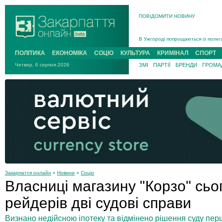
ПОВІДОМИТИ НОВИНУ
Інструктора районного ТЦК на Зак
В Ужгороді попрощаються із полег
В Ужгороді 5 серпня попрощаються
ПОЛІТИКА
ЕКОНОМІКА
СОЦІО
КУЛЬТУРА
КРИМІНАЛ
СПОРТ
Підтвердили загибель захисника і
Четвер, 6 серпня 2026
ЗМІ
ПАРТІЇ
БРЕНДИ
ГРОМАД
На війні з рф поліг військовий з 
На Хустщині внаслідок ДТП за уча
Інструктора районного ТЦК на Зак
Закарпаття онлайн
»
Новини
»
Соціо
Власниці магазину "Корзо" сьо
рейдерів дві судові справи
Визнано недійсною іпотеку та відмінено рішення суду перш