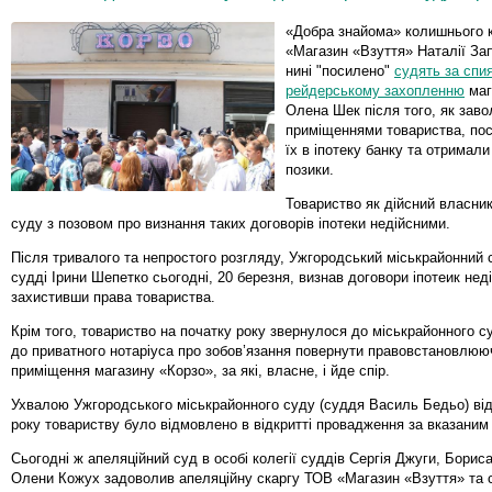
«Добра знайома» колишнього 
«Магазин «Взуття» Наталії За
нині "посилено"
судять за спи
рейдерському захопленню
маг
Олена Шек після того, як заво
приміщеннями товариства, по
їх в іпотеку банку та отримали
позики.
Товариство як дійсний власни
суду з позовом про визнання таких договорів іпотеки недійсними.
Після тривалого та непростого розгляду, Ужгородський міськрайонний с
судді Ірини Шепетко сьогодні, 20 березня, визнав договори іпотеик нед
захистивши права товариства.
Крім того, товариство на початку року звернулося до міськрайонного с
до приватного нотаріуса про зобов’язання повернути правовстановлюю
приміщення магазину «Корзо», за які, власне, і йде спір.
Ухвалою Ужгородського міськрайонного суду (суддя Василь Бедьо) від
року товариству було відмовлено в відкритті провадження за вказаним
Сьогодні ж апеляційний суд в особі колегії суддів Сергія Джуги, Борис
Олени Кожух задоволив апеляційну скаргу ТОВ «Магазин «Взуття» та 