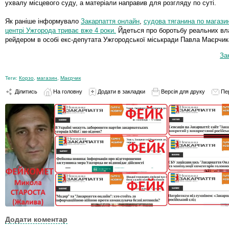
ухвалу місцевого суду, а матеріали направив для розгляду по суті.
Як раніше інформувало
Закарпаття онлайн
,
судова тяганина по магазин
центрі Ужгорода триває вже 4 роки.
Йдеться про боротьбу реальних вл
рейдером в особі екс-депутата Ужгородської міськради Павла Маєрчик
За
Теги:
Корзо
,
магазин
,
Маєрчик
Ділитись
На головну
Додати в закладки
Версія для друку
Пе
Додати коментар