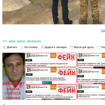
За
Теги:
хабар
,
полігон
,
128 бригада
Ділитись
На головну
Додати в закладки
Версія для друку
Пе