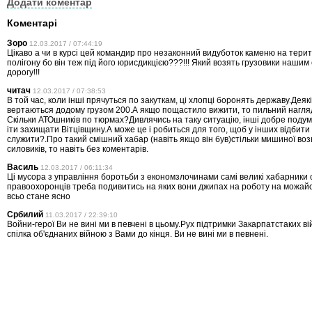
Додати коментар
Коментарі
Зоро
12.03.2017 / 07:44:19
Цікаво а чи в курсі цей командир про незаконний видуботок каменю на терито
полігону бо він теж під його юрисдикцією???!!! Який возять грузовики наши
дорогу!!!
читач
12.03.2017 / 07:38:53
В той час, коли інші прячуться по закуткам, ці хлопці боронять державу.Деякі
вертаються додому грузом 200.А якщо пощастило вижити, то пильний нагляд
Скільки АТОшників по тюрмах?Дивлячись на таку ситуацію, інші добре поду
іти захищати Вітцівщину.А може це і робиться для того, щоб у інших відбит
служити?.Про такий смішний хабар (навіть якщо він був)стільки мишиної воз
силовиків, то навіть без коментарів.
Василь
12.03.2017 / 06:11:34
Ці мусора з управління боротьби з економзлочинами самі великі хабарники
правоохоронців треба подивитись на яких вони джипах на роботу на можай
всьо стане ясно
Србилий
11.03.2017 / 22:39:10
Войни-герої Ви не вині ми в певчені в цьому.Рух підтримки Закарпатстаких ві
спілка об'єднаних війною з Вами до кінця. Ви не вині ми в певнені.