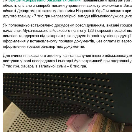
Як
раніше інформувало
Закарпаття онлайн
, працівниками прокуратури 
області, спільно з співробітниками управління захисту економіки в Зака
області Департаменті захисту економіки Нацполіції України викрито при
другого траншу - 7 тис.грн неправомірної вигоди військовослужбовця-п
Як попередньо встановлено досудовим розслідуванням, вказані грошов
начальник Мукачівського військового полігону 128-ї окремої гірської пі
вимагав та одержав від закарпатця за відпуск із полігону лісопродукції
оформлення у встановленому порядку документів, без оплати їх вартос
оформлення товаротранспортних документів.
Для вчинення вказаного злочину капітан залучив іншого військовослуж
виступав у ролі посередника і сьогодні був затриманий при одержанні 
7 тис грн. хабара із загальної суми – 8 тис.грн.