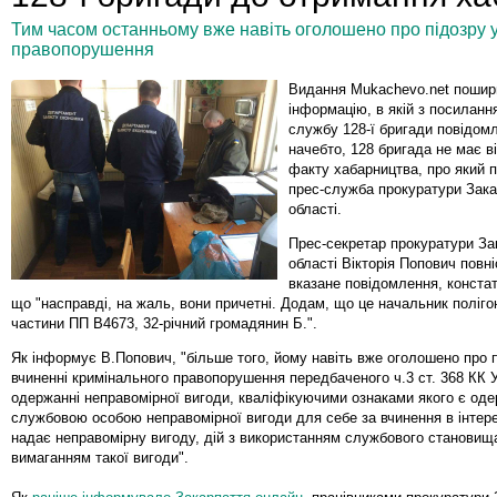
Тим часом останньому вже навіть оголошено про підозру у
правопорушення
Видання Мukachevo.net поши
інформацію, в якій з посиланн
службу 128-ї бригади повідомл
начебто, 128 бригада не має 
факту хабарництва, про який 
прес-служба прокуратури Зака
області.
Прес-секретар прокуратури За
області Вікторія Попович повн
вказане повідомлення, конста
що "насправді, на жаль, вони причетні. Додам, що це начальник поліго
частини ПП В4673, 32-річний громадянин Б.".
Як інформує В.Попович, "більше того, йому навіть вже оголошено про п
вчиненні кримінального правопорушення передбаченого ч.3 ст. 368 КК У
одержанні неправомірної вигоди, кваліфікуючими ознаками якого є од
службовою особою неправомірної вигоди для себе за вчинення в інтере
надає неправомірну вигоду, дій з використанням службового становищ
вимаганням такої вигоди".