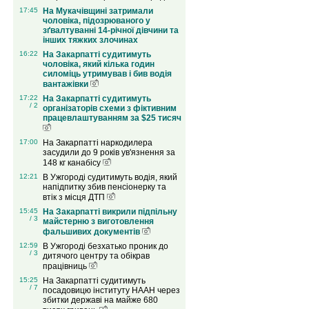
17:45
На Мукачівщині затримали
чоловіка, підозрюваного у
зґвалтуванні 14-річної дівчини та
інших тяжких злочинах
16:22
На Закарпатті судитимуть
чоловіка, який кілька годин
силоміць утримував і бив водія
вантажівки
17:22
На Закарпатті судитимуть
/ 2
організаторів схеми з фіктивним
працевлаштуванням за $25 тисяч
17:00
На Закарпатті наркодилера
засудили до 9 років ув'язнення за
148 кг канабісу
12:21
В Ужгороді судитимуть водія, який
напідпитку збив пенсіонерку та
втік з місця ДТП
15:45
На Закарпатті викрили підпільну
/ 3
майстерню з виготовлення
фальшивих документів
12:59
В Ужгороді безхатько проник до
/ 3
дитячого центру та обікрав
працівниць
15:25
На Закарпатті судитимуть
/ 7
посадовицю інституту НААН через
збитки державі на майже 680