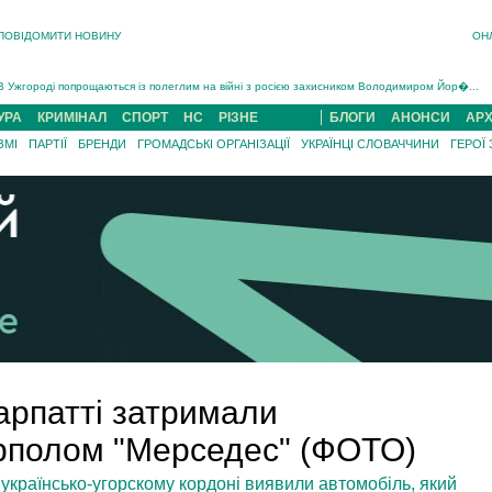
ПОВІДОМИТИ НОВИНУ
ОН
Інструктора районного ТЦК на Закарпатті судитимуть за обвинуваченням у катув...
В Ужгороді попрощаються із полеглим на війні з росією захисником Володимиром Йор�...
В Ужгороді 5 серпня попрощаються із захисником Богданом Югасом, який два роки �...
УРА
КРИМІНАЛ
СПОРТ
НС
РІЗНЕ
БЛОГИ
АНОНСИ
АРХ
Підтвердили загибель захисника із Нанкова на Хустщині Юліана Гербея (ФОТО)[/gree...
На війні з рф поліг військовий з Виноградова Ігнат Роздяловський (ФОТО)...
ЗМІ
ПАРТІЇ
БРЕНДИ
ГРОМАДСЬКІ ОРГАНІЗАЦІЇ
УКРАЇНЦІ СЛОВАЧЧИНИ
ГЕРОЇ
На Хустщині внаслідок ДТП за участі трьох авто постраждали 13 людей (ФОТО)...
Інструктора районного ТЦК на Закарпатті судитимуть за обвинувачен...
арпатті затримали
рполом "Мерседес" (ФОТО)
українсько-угорскому кордоні виявили автомобіль, який