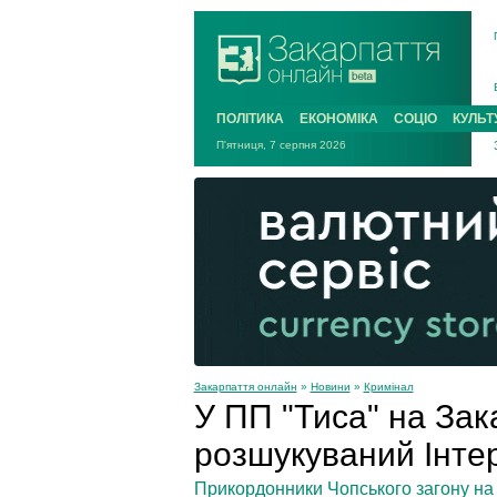
ПОЛІТИКА
ЕКОНОМІКА
СОЦІО
КУЛЬТ
П'ятниця, 7 серпня 2026
Закарпаття онлайн
»
Новини
»
Кримінал
У ПП "Тиса" на Зак
розшукуваний Інте
Прикордонники Чопського загону на 