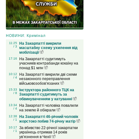
НОВИНИ: Кримінал
11:25
На Закарпатті викрили
/ 3
масштабну схему ухилення від
мобілізації
17:16
На Закарпатті судитимуть
учасників контрабанди кокаїну на
понад $1 млн
10:12
На Закарпатті викрили дві схеми
/ 4
незаконного переправлення
військовозобов’язаних
15:33
Інструктора районного ТЦК на
/ 8
Закарпатті судитимуть за
обвинуваченням у катуванні
13:34
На Закарпатті чоловіка повалили
/ 4
на землю й обікрали
12:38
На Закарпатті 46-річний чоловік
/ 1
жорстоко побив 74-річну матір
10:17
За вбивство 22-річної закарпатки
/ 1
українець отримав 14 років
ув’язнення в Чехії