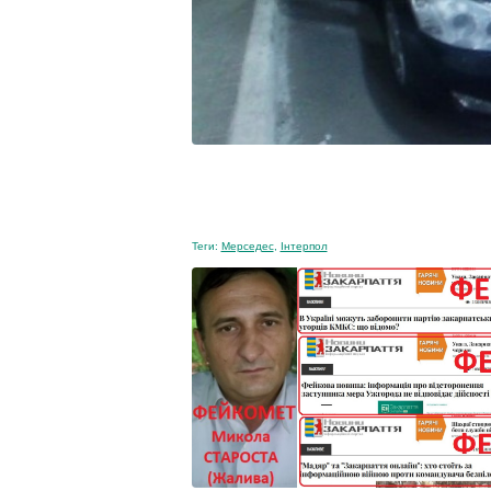
Теги:
Мерседес
,
Інтерпол