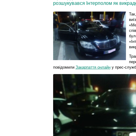
розшукувався Інтерполом як викрад
Так
виї
«Ме
спі
бул
«Ін
вик
Тра
пер
повідомили
Закарпаття онлайн
у прес-служб