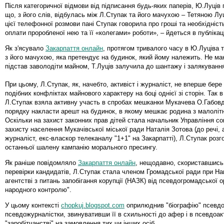
Після категоричної відмови від підписання будь-яких паперів, Ю.Луців
що, з його слів, відбулась між Л.Ступак та його мачухою – Тетяною Луц
цієї телефонної розмови пані Ступак говорила про гроші та необхідніс
оплати проробленої нею та її «колегами» роботи», – йдеться в публікаці
Як з'ясувало
Закарпаття онлайн
, протягом тривалого часу в Ю.Луціва 
з його мачухою, яка претендує на будинок, який йому належить. Не м
підстав заволодіти майном, Т.Луців залучила до шантажу і залякуванн
При цьому, Л.Ступак, як, начебто, активіст і журналіст, не вперше бере
подібних конфліктах майнового характеру на боці однієї зі сторін. Так в
Л.Ступак взяла активну участь в спробах мешканки Мукачева О.Габов
порядку накласти арешт на будинок, в якому мешкає родина з малолітн
Оскільки на захист законних прав дітей стала начальник Управління со
захисту населення Мукачівської міської ради Наталія Зотова (до речі,
журналіст, екс-власкор телеканалу "1+1" на Закарпатті), Л.Ступак роз
останньої шалену кампанію морального пресингу.
Як раніше повідомляло
Закарпаття онлайн
, нещодавно, скориставшись
перевірки кандидатів, Л.Ступак стала членом Громадської ради при Н
агентстві з питань запобігання корупції (НАЗК) від псевдогромадської о
народного контролю".
У цьому контексті
chopkuj.blogspot.com
оприлюднив "біографію" псевдоа
псевдожурналістки, звинувативши її в схильності до афер і в псевдоак
"заробітчанстві" на замовлення тих чи інших осіб.