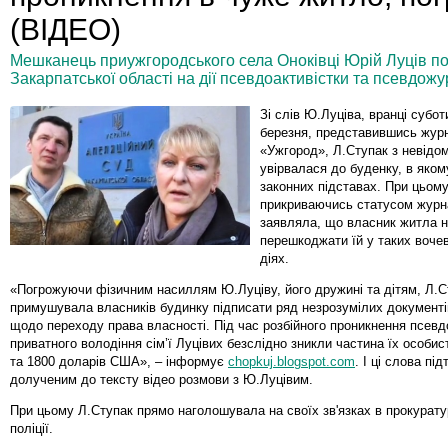
(ВІДЕО)
Мешканець приужгородського села Оноківці Юрій Луців по
Закарпатської області на дії псевдоактивістки та псевдож
Зі слів Ю.Луціва, вранці субот
березня, представившись журн
«Ужгород», Л.Ступак з невідо
увірвалася до буденку, в яком
законних підставах. При цьому
прикриваючись статусом журн
заявляла, що власник житла н
перешкоджати їй у таких воче
діях.
«Погрожуючи фізичним насиллям Ю.Луціву, його дружині та дітям, Л.С
примушувала власників будинку підписати ряд незрозумілих документів
щодо переходу права власності. Під час розбійного проникнення псевдо
приватного володіння сім’ї Луцівих безслідно зникли частина їх особис
та 1800 доларів США», – інформує
chopkuj.blogspot.com
. І ці слова п
долученим до тексту відео розмови з Ю.Луцівим.
При цьому Л.Ступак прямо наголошувала на своїх зв'язках в прокуратур
поліції.