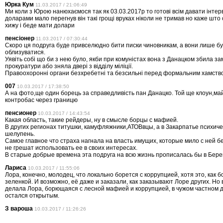
Юрка Кум
11.03.2017 / 21:06:49
Ми коли з Юрою нанюхаємося так як 03.03.2017р то готові всім давати інтер
доларами мало перегнув він такі грощі вруках ніколи не тримав но каже што
хижу і беде мати долари
пенсіонер
11.03.2017 / 07:30:44
Скоро ця подруга буде привселюдно бити писки чиновникам, а вони лише б
облизуватися.
Уявіть собі що би з нею було, якби при комуністах вона з Данацком збила за
прокуратури або зняла двері з відділу міліції.
Правоохоронні органи безхребетні та безсильні перед формальним хамств
007
10.03.2017 / 17:38:50
А на фото,ще один борець за справедливiсть пан Данацко. Той ще клоун,май
контробас через границю
пенсионер
10.03.2017 / 14:43:54
Какая область, такие рейдеры, ну в смысле борцы с мафией.
В других регионах титушки, камуфляжники,АТОВвцы, а в Закарпатье психич
шелупень.
Самое главное что страха нагнала на власть имущих, которые мило с ней бе
не грешат использовать ее в своих интересах.
В старые добрые времена эта подруга на всю жизнь прописалась бы в Бере
Лариса
10.03.2017 / 11:55:06
Лора, конечно, молодец, что локально борется с коррупцией, хотя это, как б
зеленкой. И возможно, её даже и заказали, как заказывают Лоре других. Но 
делала Лора, борющаяся с лесной мафией и коррупцией, в чужом частном д
остался открытым.
З вароша
10.03.2017 / 11:26:26