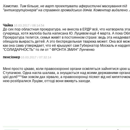
Хамство. Тим більше, не варт проектувати аферистичні маскування під
"антикорупціонерів" на справжніх громадських діячів. Коментар видалено.
Чайка
10.03.2017 / 08:14:54
До сих пор областная прокуратура. не внесла в ЕРДР всё, что натворила эт
сучарища, хотя жалоба была написана Ю. Луцивом ещё 4 марта. А пока Об
Прокуратура телится, семья живёт в постоянном страхе: ведь эта неадеква
обещала выкрасть детей. А это беспредельная тварюка может. Она всё може
как она сама утверждает, что её крышуют сам Губернатор Москаль и нардеп
"СОЛИДАРНОСТЬ" то ли от " ФРОНТА ЗМИН" Лунченко
пенсіонер
10.03.2017 / 07:32:14
Мені просто цікаво, коли правоохоронні органи осміляться зайнятися цією
Ступачкою. Одна нагла шалава, а знущається над всими державними органа
цієї долб***бки зовсім дах зірвало, а правоохоронці пісяют від неї кипяточко
нею розібралися Луціви, оттоді вони вживуть заходи.