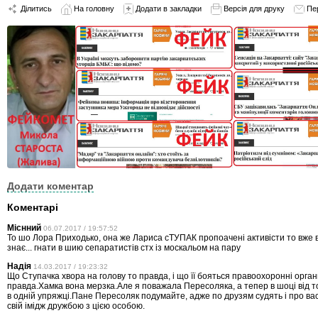
Ділитись
На головну
Додати в закладки
Версія для друку
Пе
Додати коментар
Коментарі
Міснний
06.07.2017 / 19:57:52
То шо Лора Приходько, она же Лариса сТУПАК пропоачені активісти то вже 
знає... гнати в шию сепаратистів стх із москальом на пару
Надія
14.03.2017 / 19:23:32
Що Ступачка хвора на голову то правда, і що її бояться правоохоронні орга
правда.Хамка вона мерзка.Але я поважала Пересоляка, а тепер в шоці від то
в одній упряжці.Пане Пересоляк подумайте, адже по друзям судять і про ва
свій імідж дружбою з цією особою.