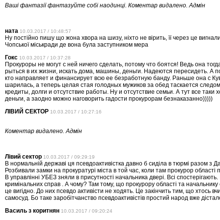
Ваші фантазії фантазуйте собі наодинці. Коментар видалено. Адмін
ната
10.03.2017 / 10:48:57
Ну постійно пишу що жона хвора на шизу, ніхто не вірить, її через це вигнал
Чопської міськради де вона була заступником мера
Гокс
10.03.2017 / 10:37:28
Прокуроры не могут с ней ничего сделать, потому что боятся! Ведь она тогд
рыться в их жизни, искать дома, машины, деньги. Надеются пересидеть. А п
кто направляет и финансирует всю ее безработную банду. Раньше она с К
шарилась, а теперь целая стая голодных мужиков за обед таскается следо
кредиты, долги и отсутствие работы. Ну и отсутствие семьи. А тут все таки х
деньги, а заодно можно наговорить гадости прокурорам безнаказанно)))))
ЛІВИЙ СЕКТОР
10.03.2017 / 10:27:16
Коментар видалено. Адмін
Лівий сектор
10.03.2017 / 09:29:19
В нормальній державі ця псевдоактивістка давно б сиділа в тюрмі разом з Д
Розбивали замки на прокуратурі міста в той час, коли там прокурор області 
В управлінні УБЕЗ зняли в присутності начальника двері. Всі спостерігають
кримінальних справ . А чому? Там тому, що прокурору області та начальнику о
це вигідно. До них псевдо активісти не ходять. Це закінчить тим, що хтось в
самосуд. Бо таке заробітчанство псевдоактивістів простий народ вже дістал
Василь з коритнян
10.03.2017 / 09:20:24