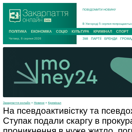
ПОВІДОМИТИ НОВИНУ
Інструктора районного ТЦК на Зак
В Ужгороді попрощаються із полег
В Ужгороді 5 серпня попрощаються
Підтвердили загибель захисника і
ПОЛІТИКА
ЕКОНОМІКА
СОЦІО
КУЛЬТУРА
КРИМІНАЛ
СПОРТ
На війні з рф поліг військовий з 
Четвер, 6 серпня 2026
ЗМІ
ПАРТІЇ
БРЕНДИ
ГРОМАД
На Хустщині внаслідок ДТП за уча
Інструктора районного ТЦК на Зак
Закарпаття онлайн
»
Новини
»
Кримінал
На псевдоактивістку та псевдо
Ступак подали скаргу в прокур
проникнення в чуже житло, пог