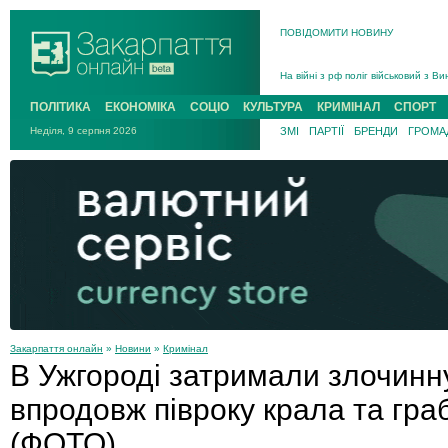
В Ужгороді попрощаються із полег
В Ужгороді 5 серпня попрощаються
ПОВІДОМИТИ НОВИНУ
Підтвердили загибель захисника і
На війні з рф поліг військовий з 
На війні загинув 26-річний військо
ПОЛІТИКА
ЕКОНОМІКА
СОЦІО
КУЛЬТУРА
КРИМІНАЛ
СПОРТ
Неділя, 9 серпня 2026
ЗМІ
ПАРТІЇ
БРЕНДИ
ГРОМАД
Закарпаття онлайн
»
Новини
»
Кримінал
В Ужгороді затримали злочинну
впродовж півроку крала та гра
(ФОТО)