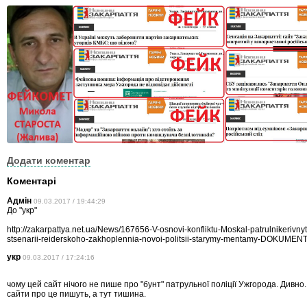
Додати коментар
Коментарі
Адмін
09.03.2017 / 19:44:29
До "укр"
http://zakarpattya.net.ua/News/167656-V-osnovi-konfliktu-Moskal-patrulnikerivny
stsenarii-reiderskoho-zakhoplennia-novoi-politsii-starymy-mentamy-DOKUMEN
укр
09.03.2017 / 17:24:16
чому цей сайт нічого не пише про "бунт" патрульної поліції Ужгорода. Дивно.
сайти про це пишуть, а тут тишина.