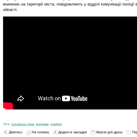
вчинених на території міста, повідомляють у відділі комунікації поліції 
області.
Теги:
злочинна гурпа
,
крадіжки
,
грабежі
Ділитись
На головну
Додати в закладки
Версія для друку
Пе