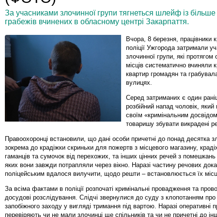
За учасниками злочинної групи тягнеться шлейф із більше 
грабежів вчинених в обласному центрі Закарпаття.
Вчора, 8 березня, працівники 
поліції Ужгорода затримали уч
злочинної групи, які протягом
місців систематично вчиняли к
квартир громадян та грабувал
вулицях.
Серед затриманих є один рані
розбійний напад чоловік, який
своїм «кримінальним досвідом
товаришу збувати викрадені ре
Правоохоронці встановили, що дані особи причетні до понад десятка зл
зокрема до крадіжки скриньки для пожертв з місцевого магазину, крад
гаманців та сумочок від перехожих, та інших цінних речей з помешкань
яких вони завжди потрапляли через вікно. Наразі частину речових дока
поліцейським вдалося вилучити, щодо решти – встановлюється їх міс
За всіма фактами в поліції розпочаті кримінальні провадження та пров
досудові розслідування. Слідчі звернулися до суду з клопотанням про
запобіжного заходу у вигляді тримання під вартою. Наразі оперативні п
перевіряють чи не мали злочинці ще спільників та чи не причетні до ін