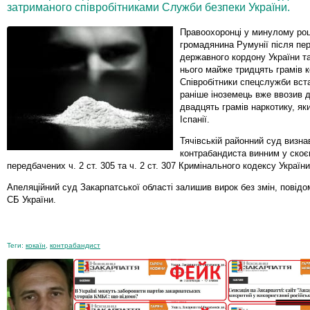
затриманого співробітниками Служби безпеки України.
Правоохоронці у минулому роц
громадянина Румунії після пе
державного кордону України т
нього майже тридцять грамів к
Співробітники спецслужби вст
раніше іноземець вже ввозив д
двадцять грамів наркотику, яки
Іспанії.
Тячівській районний суд визна
контрабандиста винним у скоєн
передбачених ч. 2 ст. 305 та ч. 2 ст. 307 Кримінального кодексу України
Апеляційний суд Закарпатської області залишив вирок без змін, повід
СБ України.
Теги:
кокаїн
,
контрабандист