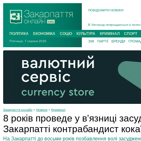
ПОВІДОМИТИ НОВИНУ
Інструктора районного ТЦК на Зак
В Ужгороді попрощаються із полег
В Ужгороді 5 серпня попрощаються
ПОЛІТИКА
ЕКОНОМІКА
СОЦІО
КУЛЬТУРА
КРИМІНАЛ
СПОРТ
Підтвердили загибель захисника і
П'ятниця, 7 серпня 2026
ЗМІ
ПАРТІЇ
БРЕНДИ
ГРОМАД
На війні з рф поліг військовий з 
На Хустщині внаслідок ДТП за уча
Інструктора районного ТЦК на Зак
Закарпаття онлайн
»
Новини
»
Кримінал
8 років проведе у в'язниці зас
Закарпатті контрабандист кока
На Закарпатті до восьми років позбавлення волі засуджен