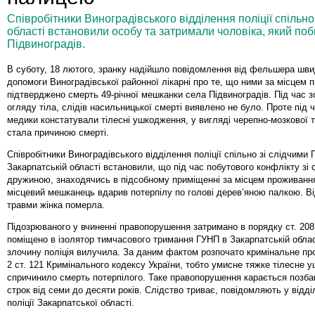
Співробітники Виноградівського відділення поліції спільн
області встановили особу та затримали чоловіка, який поб
Підвиноградів.
В суботу, 18 лютого, зранку надійшло повідомлення від фельшера шви
допомоги Виноградівської районної лікарні про те, що ними за місцем 
підтверджено смерть 49-річної мешканки села Підвиноградів. Під час з
огляду тіла, слідів насильницької смерті виявлено не було. Проте під ч
медики констатували тілесні ушкодження, у вигляді черепно-мозкової 
стала причиною смерті.
Співробітники Виноградівського відділення поліції спільно зі слідчими
Закарпатській області встановили, що під час побутового конфлікту зі
дружиною, знаходячись в підсобному приміщенні за місцем проживання
місцевий мешканець вдарив потерпілу по голові дерев’яною палкою. В
травми жінка померла.
Підозрюваного у вчиненні правопорушення затримано в порядку ст. 208
поміщено в ізолятор тимчасового тримання ГУНП в Закарпатській обла
злочину поліція вилучила. За даним фактом розпочато кримінальне пр
2 ст. 121 Кримінального кодексу України, тобто умисне тяжке тілесне 
спричинило смерть потерпілого. Таке правопорушення карається позба
строк від семи до десяти років. Слідство триває, повідомляють у відділ
поліції Закарпатської області.