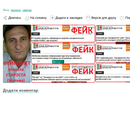
Теги:
палиця
,
сварка
Ділитись
На головну
Додати в закладки
Версія для друку
Пе
Додати коментар