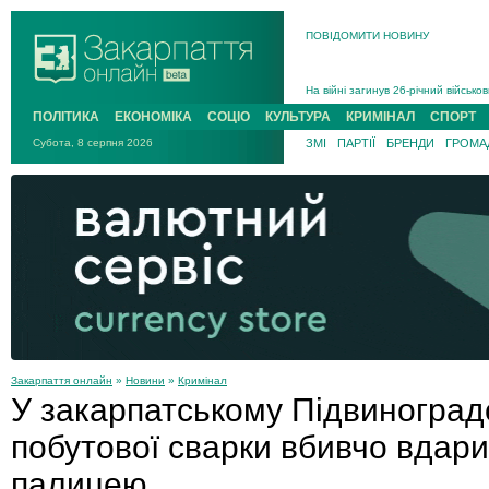
В Ужгороді 5 серпня попрощаються
ПОВІДОМИТИ НОВИНУ
Підтвердили загибель захисника і
На війні з рф поліг військовий з 
На війні загинув 26-річний військо
ПОЛІТИКА
ЕКОНОМІКА
СОЦІО
КУЛЬТУРА
КРИМІНАЛ
СПОРТ
Субота, 8 серпня 2026
ЗМІ
ПАРТІЇ
БРЕНДИ
ГРОМАД
Закарпаття онлайн
»
Новини
»
Кримінал
У закарпатському Підвиноградо
побутової сварки вбивчо вдар
палицею