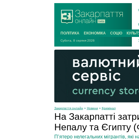
ПОЛІТИКА
ЕКОНОМІКА
СОЦІО
КУЛЬТ
Субота, 8 серпня 2026
Закарпаття онлайн
»
Новини
»
Кримінал
На Закарпатті затр
Непалу та Єгипту 
П’ятеро нелегальних мігрантів, які