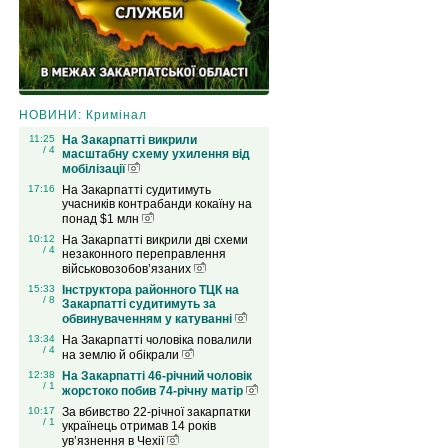
НОВИНИ: Кримінал
11:25
На Закарпатті викрили
/ 4
масштабну схему ухилення від
мобілізації
17:16
На Закарпатті судитимуть
учасників контрабанди кокаїну на
понад $1 млн
10:12
На Закарпатті викрили дві схеми
/ 4
незаконного переправлення
військовозобов’язаних
15:33
Інструктора районного ТЦК на
/ 8
Закарпатті судитимуть за
обвинуваченням у катуванні
13:34
На Закарпатті чоловіка повалили
/ 4
на землю й обікрали
12:38
На Закарпатті 46-річний чоловік
/ 1
жорстоко побив 74-річну матір
10:17
За вбивство 22-річної закарпатки
/ 1
українець отримав 14 років
ув’язнення в Чехії