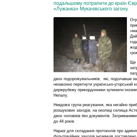
подальшому потрапити до країн Євро
«Лужанка» Мукачівського загону.
Отр
при
«ма
Дий
год
жод
гро
Ще 
зат
пат
двох подорожувальників, які, подолавши з
незаконно перетнути українсько-угорський ко
держрубежу прикордонники зупинили іноземц
Непалу.
Невдовзі група реагування, яка негайно при
розшукових заходів, на околиці селища Аст
двох чоловіків без документів. Затриманими
до 44 років.
Наразі для складання протоколів про адмін
фільтраційних заходів іноземців доставлено