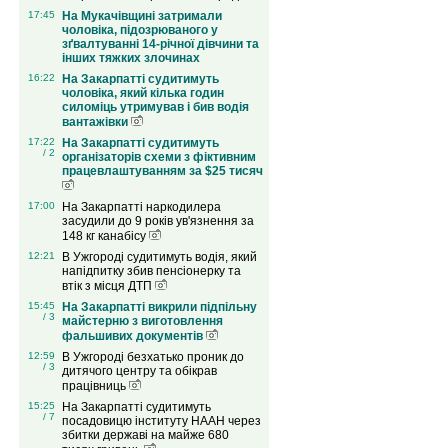
17:45
На Мукачівщині затримали
чоловіка, підозрюваного у
зґвалтуванні 14-річної дівчини та
інших тяжких злочинах
16:22
На Закарпатті судитимуть
чоловіка, який кілька годин
силоміць утримував і бив водія
вантажівки
17:22
На Закарпатті судитимуть
/ 2
організаторів схеми з фіктивним
працевлаштуванням за $25 тисяч
17:00
На Закарпатті наркодилера
засудили до 9 років ув'язнення за
148 кг канабісу
12:21
В Ужгороді судитимуть водія, який
напідпитку збив пенсіонерку та
втік з місця ДТП
15:45
На Закарпатті викрили підпільну
/ 3
майстерню з виготовлення
фальшивих документів
12:59
В Ужгороді безхатько проник до
/ 3
дитячого центру та обікрав
працівниць
15:25
На Закарпатті судитимуть
/ 7
посадовицю інституту НААН через
збитки державі на майже 680