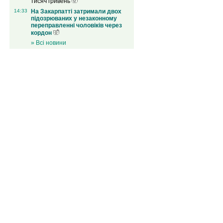
тисяч гривень
14:33
На Закарпатті затримали двох
підозрюваних у незаконному
переправленні чоловіків через
кордон
» Всі новини