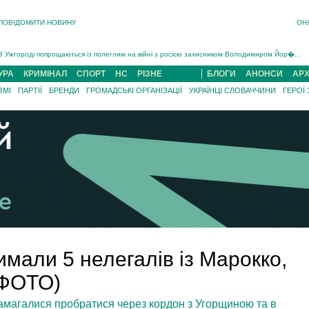
ПОВІДОМИТИ НОВИНУ
ОН
Інструктора районного ТЦК на Закарпатті судитимуть за обвинуваченням у катув...
В Ужгороді попрощаються із полеглим на війні з росією захисником Володимиром Йор�...
В Ужгороді 5 серпня попрощаються із захисником Богданом Югасом, який два роки �...
УРА
КРИМІНАЛ
СПОРТ
НС
РІЗНЕ
БЛОГИ
АНОНСИ
АРХ
Підтвердили загибель захисника із Нанкова на Хустщині Юліана Гербея (ФОТО)[/gree...
ЗМІ
ПАРТІЇ
БРЕНДИ
ГРОМАДСЬКІ ОРГАНІЗАЦІЇ
УКРАЇНЦІ СЛОВАЧЧИНИ
ГЕРОЇ
На війні з рф поліг військовий з Виноградова Ігнат Роздяловський (ФОТО)...
На Хустщині внаслідок ДТП за участі трьох авто постраждали 13 людей (ФОТО)...
Інструктора районного ТЦК на Закарпатті судитимуть за обвинувачен...
имали 5 нелегалів із Марокко,
(ФОТО)
 намагалися пробратися через кордон з Угорщиною та в