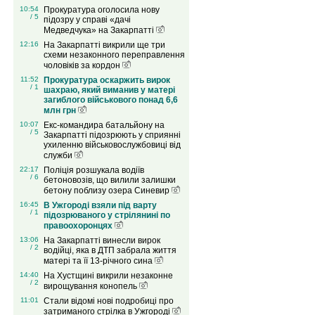
10:54
Прокуратура оголосила нову
/ 5
підозру у справі «дачі
Медведчука» на Закарпатті
12:16
На Закарпатті викрили ще три
схеми незаконного переправлення
чоловіків за кордон
11:52
Прокуратура оскаржить вирок
/ 1
шахраю, який виманив у матері
загиблого військового понад 6,6
млн грн
10:07
Екс-командира батальйону на
/ 5
Закарпатті підозрюють у сприянні
ухиленню військовослужбовиці від
служби
22:17
Поліція розшукала водіїв
/ 6
бетоновозів, що вилили залишки
бетону поблизу озера Синевир
16:45
В Ужгороді взяли під варту
/ 1
підозрюваного у стрілянині по
правоохоронцях
13:06
На Закарпатті винесли вирок
/ 2
водійці, яка в ДТП забрала життя
матері та її 13-річного сина
14:40
На Хустщині викрили незаконне
/ 2
вирощування конопель
11:01
Стали відомі нові подробиці про
затриманого стрілка в Ужгороді