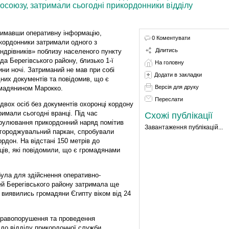
союзу, затримали сьогодні прикордонники відділу
имавши оперативну інформацію,
0 Коментувати
кордонники затримали одного з
Ділитись
ндрівників» поблизу населеного пункту
да Берегівського району, близько 1-ї
На головну
ини ночі. Затриманий не мав при собі
Додати в закладки
них документів та повідомив, що є
Версія для друку
мадянином Марокко.
Переслати
двох осіб без документів охоронці кордону
римали сьогодні вранці. Під час
Схожі публікації
рулювання прикордонний наряд помітив
Завантаження публікацій...
агороджувальний паркан, спробували
рдон. На відстані 150 метрів до
ів, які повідомили, що є громадянами
була для здійснення оперативно-
ей Берегівського району затримала ще
 виявились громадяни Єгипту віком від 24
правопорушення та проведення
 до відділу прикордонної служби