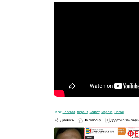
Теги:
нелегал
,
мігрант
,
Єгипет
,
Мароко
,
Непал
Ділитись
На головну
Додати в закладк