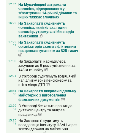
17:45
На Мукачівщині затримали
чоловіка, підозрюваного у
зґвалтуванні 14-річної дівчини та
інших тяжких злочинах
16:22
На Закарпатті судитимуть
чоловіка, який кілька годин
силоміць утримував і бив водія
вантажівки
17:22
На Закарпатті судитимуть
/ 2
організаторів схеми з фіктивним
працевлаштуванням за $25 тисяч
17:00
На Закарпатті наркодилера
засудили до 9 років ув'язнення за
148 кг канабісу
12:21
В Ужгороді судитимуть водія, який
напідпитку збив пенсіонерку та
втік з місця ДТП
15:45
На Закарпатті викрили підпільну
/ 3
майстерню з виготовлення
фальшивих документів
12:59
В Ужгороді безхатько проник до
/ 3
дитячого центру та обікрав
працівниць
15:25
На Закарпатті судитимуть
/ 7
посадовицю інституту НААН через
збитки державі на майже 680