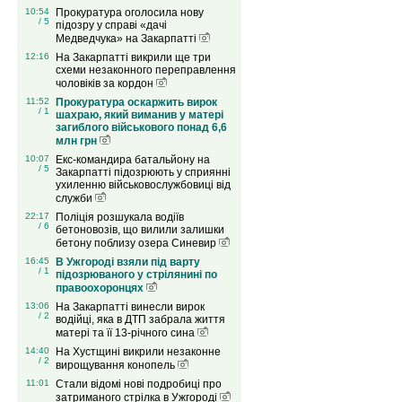
10:54
Прокуратура оголосила нову
/ 5
підозру у справі «дачі
Медведчука» на Закарпатті
12:16
На Закарпатті викрили ще три
схеми незаконного переправлення
чоловіків за кордон
11:52
Прокуратура оскаржить вирок
/ 1
шахраю, який виманив у матері
загиблого військового понад 6,6
млн грн
10:07
Екс-командира батальйону на
/ 5
Закарпатті підозрюють у сприянні
ухиленню військовослужбовиці від
служби
22:17
Поліція розшукала водіїв
/ 6
бетоновозів, що вилили залишки
бетону поблизу озера Синевир
16:45
В Ужгороді взяли під варту
/ 1
підозрюваного у стрілянині по
правоохоронцях
13:06
На Закарпатті винесли вирок
/ 2
водійці, яка в ДТП забрала життя
матері та її 13-річного сина
14:40
На Хустщині викрили незаконне
/ 2
вирощування конопель
11:01
Стали відомі нові подробиці про
затриманого стрілка в Ужгороді