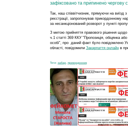
зафіксовано та припинено чергову с
Так, наш співвітчизник, прямуючи на виїзд з
реєстрації, запропонував прикордонному нар
за несанкціонований розворот у пункті пропу
З метою прийняття правового рішення щодо
ч.1 статті 369 ККУ "Пропозиція, обіцянка аб
особі", про даний факт було повідомлено У
області, повідомили
Закарпаття онлайн
в пр
Теги:
хабар
,
прикордонник