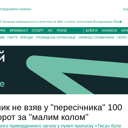
ПОВІДОМИТИ НОВИНУ
ОН
Інструктора районного ТЦК на Закарпатті судитимуть за обвинуваченням у катув...
В Ужгороді попрощаються із полеглим на війні з росією захисником Володимиром Йор�...
В Ужгороді 5 серпня попрощаються із захисником Богданом Югасом, який два роки �...
Підтвердили загибель захисника із Нанкова на Хустщині Юліана Гербея (ФОТО)[/gree...
УРА
КРИМІНАЛ
СПОРТ
НС
РІЗНЕ
БЛОГИ
АНОНСИ
АРХ
На війні з рф поліг військовий з Виноградова Ігнат Роздяловський (ФОТО)...
ЗМІ
ПАРТІЇ
БРЕНДИ
ГРОМАДСЬКІ ОРГАНІЗАЦІЇ
УКРАЇНЦІ СЛОВАЧЧИНИ
ГЕРОЇ
На Хустщині внаслідок ДТП за участі трьох авто постраждали 13 людей (ФОТО)...
Інструктора районного ТЦК на Закарпатті судитимуть за обвинувачен...
ик не взяв у "пересічника" 100
орот за "малим колом"
го прикордонного загону у пункті пропуску «Тиса» було