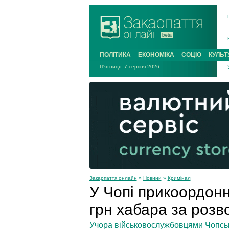
ПОЛІТИКА
ЕКОНОМІКА
СОЦІО
КУЛЬТ
П'ятниця, 7 серпня 2026
Закарпаття онлайн
»
Новини
»
Кримінал
У Чопі прикоордонн
грн хабара за розв
Учора військовослужбовцями Чопсько