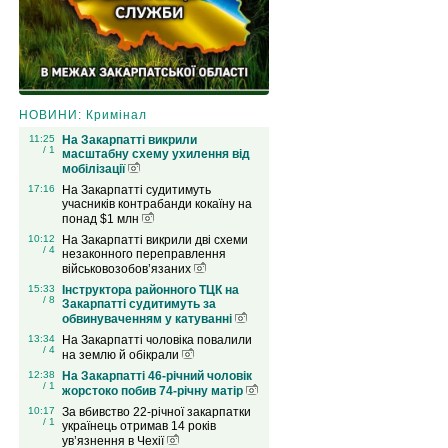
НОВИНИ: Кримінал
11:25
На Закарпатті викрили
/ 1
масштабну схему ухилення від
мобілізації
17:16
На Закарпатті судитимуть
учасників контрабанди кокаїну на
понад $1 млн
10:12
На Закарпатті викрили дві схеми
/ 4
незаконного переправлення
військовозобов’язаних
15:33
Інструктора районного ТЦК на
/ 8
Закарпатті судитимуть за
обвинуваченням у катуванні
13:34
На Закарпатті чоловіка повалили
/ 4
на землю й обікрали
12:38
На Закарпатті 46-річний чоловік
/ 1
жорстоко побив 74-річну матір
10:17
За вбивство 22-річної закарпатки
/ 1
українець отримав 14 років
ув’язнення в Чехії