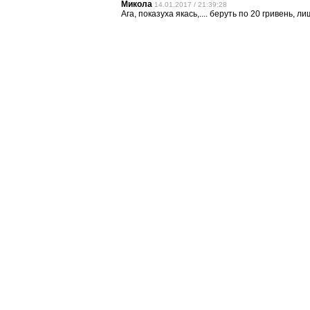
Микола
14.01.2017 / 21:39:28
Ага, показуха якась,.... беруть по 20 гривень, л