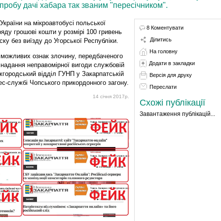
пробу дачі хабара так званим "пересічником".
 України на мікроавтобусі польської
8 Коментувати
яду грошові кошти у розмірі 100 гривень
Ділитись
ску без виїзду до Угорської Республіки.
На головну
 можливих ознак злочину, передбаченого
Додати в закладки
о надання неправомірної вигоди службовій
жгородський відділ ГУНП у Закарпатській
Версія для друку
ес-службі Чопського прикордонного загону.
Переслати
14 січня 2017р.
Схожі публікації
Завантаження публікацій...