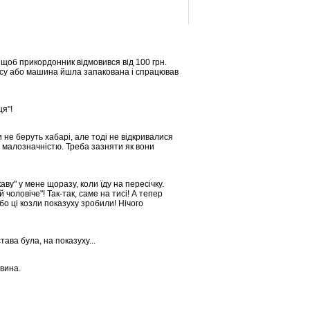
 щоб прикордонник відмовився від 100 грн.
асу або машина йшла запакована і спрацював
я"!
не беруть хабарі, але тоді не відкривалися
 малозначністю. Треба зазняти як вони
аву" у мене щоразу, коли їду на пересічку.
й чоловіче"! Так-так, саме на тисі! А тепер
бо ці козли показуху зробили! Нічого
тава була, на показуху...
овина.