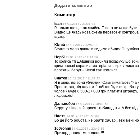
Додати коментар
Коментарі
Іван
15.01.2017 / 21:01:31
Реально що це гон якийсь. Такого не може бути,
Видно це якась нова схема перевозки контроб
шухер.
Юлий
15.01.2017 / 12:59:29
Бедняга мало давал и видимо обидел "службовц
Норбі
15.01.2017 / 12:14:56
То колись тп ДАІшники робили показуху шо вони 
кримінальні справи а матеріали закривалися за
просять і беруть. Чесні такі взялися.
Знаток
15.01.2017 / 11:07:45
Я в шоці, які вони ублюдки! Самі вимагають "на к
Просто так, під гаслом: "тобі ше їздити треба ту
чоловік буде 8,500-17,000 грн платити штрафу, 
людського!
Дальнобой
15.01.2017 / 10:09:58
Берут усі,іщеси й просят кобиїм дати. А йсе підс
Настя
14.01.2017 / 23:48:04
Бо це його робота, не брати хабарі. Теж мені н
100ronnij
14.01.2017 / 23:47:35
Прикордонник - молодець !!!