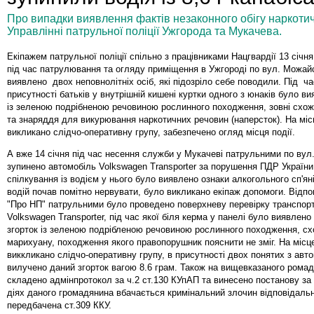
Про випадки виявлення фактів незаконного обігу наркоти
Управлінні патрульної поліції Ужгорода та Мукачева.
Екіпажем патрульної поліції спільно з працівниками Нацгвардії 13 січня
під час патрулювання та огляду приміщення в Ужгороді по вул. Можай
виявлено двох неповнолітніх осіб, які підозріло себе поводили. Під ча
присутності батьків у внутрішній кишені куртки одного з юнаків було ви
із зеленою подрібненою речовиною рослинного походження, зовні схож
та знаряддя для викурювання наркотичних речовин (наперсток). На місц
викликано слідчо-оперативну групу, забезпечено огляд місця події.
А вже 14 січня під час несення служби у Мукачеві патрульними по вул
зупинено автомобіль Volkswagen Transporter за порушення ПДР України
спілкування із водієм у нього було виявлено ознаки алкогольного сп'ян
водій почав помітно нервувати, було викликано екіпаж допомоги. Відпо
"Про НП" патрульними було проведено поверхневу перевірку транспорт
Volkswagen Transporter, під час якої біля керма у панелі було виявлен
згорток із зеленою подрібленою речовиною рослинного походження, с
марихуану, походження якого правопорушник пояснити не зміг. На місце
виккликано слідчо-оперативну групу, в присутності двох понятих з авт
вилучено даний згорток вагою 8.6 грам. Також на вищевказаного рома
складено адмінпротокол за ч.2 ст.130 КУпАП та винесено постанову за ч
діях даного громадянина вбачається кримінальний злочин відповідальн
передбачена ст.309 ККУ.