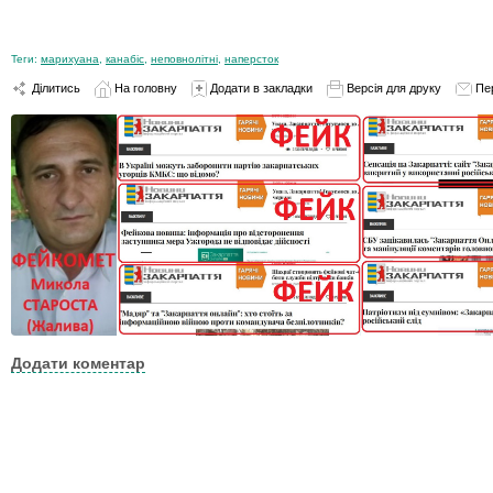
Теги:
марихуана
,
канабіс
,
неповнолітні
,
наперсток
Ділитись
На головну
Додати в закладки
Версія для друку
Пе
Додати коментар