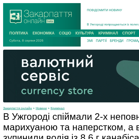
ПОВІДОМИТИ НОВИНУ
Інструктора районного ТЦК на Зак
В Ужгороді попрощаються із полег
В Ужгороді 5 серпня попрощаються
ПОЛІТИКА
ЕКОНОМІКА
СОЦІО
КУЛЬТУРА
КРИМІНАЛ
СПОРТ
Підтвердили загибель захисника і
Субота, 8 серпня 2026
ЗМІ
ПАРТІЇ
БРЕНДИ
ГРОМАД
На війні з рф поліг військовий з 
На Хустщині внаслідок ДТП за уча
Інструктора районного ТЦК на Зак
Закарпаття онлайн
»
Новини
»
Кримінал
В Ужгороді спіймали 2-х неповн
марихуаною та наперстком, а 
зупинили водія із 8,6 г канабіс