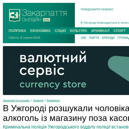
ПОВІДОМИТИ НОВИНУ
Інструктора районного ТЦК на Зак
В Ужгороді попрощаються із полег
В Ужгороді 5 серпня попрощаються
ПОЛІТИКА
ЕКОНОМІКА
СОЦІО
КУЛЬТУРА
КРИМІНАЛ
СПОРТ
Підтвердили загибель захисника і
Субота, 8 серпня 2026
ЗМІ
ПАРТІЇ
БРЕНДИ
ГРОМАД
На війні з рф поліг військовий з 
На Хустщині внаслідок ДТП за уча
Інструктора районного ТЦК на Зак
Закарпаття онлайн
»
Новини
»
Кримінал
В Ужгороді розшукали чоловіка,
алкоголь із магазину поза кас
Кримінальна поліція Ужгородського відділу поліції встано