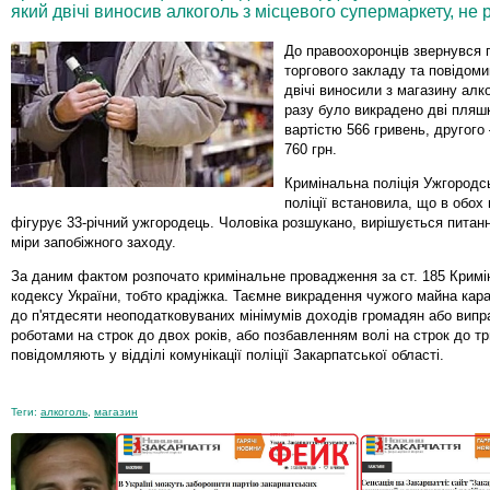
який двічі виносив алкоголь з місцевого супермаркету, не
До правоохоронців звернувся 
торгового закладу та повідоми
двічі виносили з магазину алк
разу було викрадено дві пляш
вартістю 566 гривень, другого
760 грн.
Кримінальна поліція Ужгородсь
поліції встановила, що в обох
фігурує 33-річний ужгородець. Чоловіка розшукано, вирішується питан
міри запобіжного заходу.
За даним фактом розпочато кримінальне провадження за ст. 185 Кримі
кодексу України, тобто крадіжка. Таємне викрадення чужого майна ка
до п'ятдесяти неоподатковуваних мінімумів доходів громадян або вип
роботами на строк до двох років, або позбавленням волі на строк до тр
повідомляють у відділі комунікації поліції Закарпатської області.
Теги:
алкоголь
,
магазин