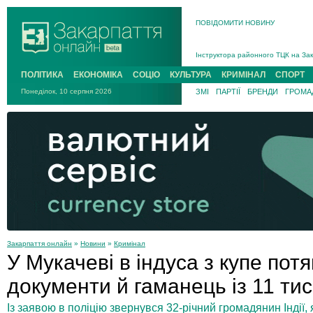
ПОВІДОМИТИ НОВИНУ
На війні загинув 26-річний військо
Інструктора районного ТЦК на Зак
В Ужгороді попрощаються із полег
ПОЛІТИКА
ЕКОНОМІКА
СОЦІО
КУЛЬТУРА
КРИМІНАЛ
СПОРТ
В Ужгороді 5 серпня попрощаються
Понеділок, 10 серпня 2026
ЗМІ
ПАРТІЇ
БРЕНДИ
ГРОМАД
Підтвердили загибель захисника і
На війні з рф поліг військовий з 
На війні загинув 26-річний військо
Закарпаття онлайн
»
Новини
»
Кримінал
У Мукачеві в індуса з купе пот
документи й гаманець із 11 тис
Із заявою в поліцію звернувся 32-річний громадянин Індії,