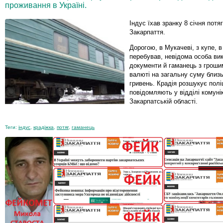
проживання в Україні.
Індус їхав зранку 8 січня потя
Закарпаття.
Дорогою, в Мукачеві, з купе, в
перебував, невідома особа ви
документи й гаманець з грошим
валюті на загальну суму близ
гривень. Крадія розшукує поліц
повідомляють у відділі комуніка
Закарпатській області.
Теги:
індус
,
крадіжка
,
потяг
,
гаманець