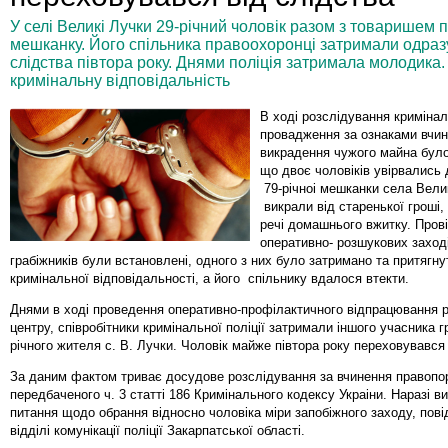
У селі Великі Лучки 29-річний чоловік разом з товаришем 
мешканку. Його спільника правоохоронці затримали одразу, 
слідства півтора року. Днями поліція затримала молодика.
кримінальну відповідальність
В ході розслідування криміна
провадження за ознаками вчин
викрадення чужого майна було
що двоє чоловіків увірвались
79-річноі мешканки села Вели
викрали від старенької гроші,
речі домашнього вжитку. Пров
оперативно- розшукових заход
грабіжників були встановлені, одного з них було затримано та притягну
кримінальної відповідальності, а його спільнику вдалося втекти.
Днями в ході проведення оперативно-профілактичного відпрацювання 
центру, співробітники кримінальної поліції затримали іншого учасника 
річного жителя с. В. Лучки. Чоловік майже півтора року переховувався
За даним фактом триває досудове розслідування за вчинення правоп
передбаченого ч. 3 статті 186 Кримінального кодексу Украіни. Наразі в
питання щодо обрання відносно чоловіка міри запобіжного заходу, пов
відділі комунікації поліції Закарпатської області.