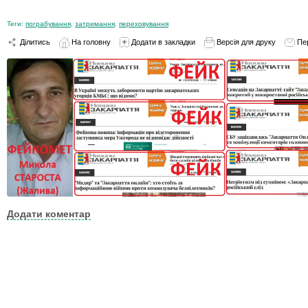
Теги:
пограбування
,
затримання
,
переховування
Ділитись
На головну
Додати в закладки
Версія для друку
Пе
Додати коментар