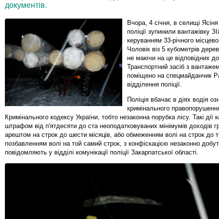
документів.
Вчора, 4 січня, в селищі Ясіня
поліції зупинили вантажівку ЗІ
керуванням 33-річного місцев
Чоловік віз 5 кубометрів дере
не маючи на це відповідних до
Транспортний засіб з вантаже
поміщено на спецмайданчик Р
відділення поліції.
Поліція вбачає в діях водія оз
кримінального правопорушення
Кримінального кодексу України, тобто незаконна порубка лісу. Такі дії 
штрафом від п'ятдесяти до ста неоподатковуваних мінімумів доходів 
арештом на строк до шести місяців, або обмеженням волі на строк до т
позбавленням волі на той самий строк, з конфіскацією незаконно добут
повідомляють у відділі комунікації поліції Закарпатської області.