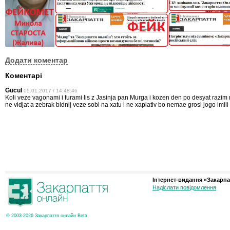
Додати коментар
Коментарі
Gucul
05.01.2017 / 14:48:46
Koli veze vagonami i furami lis z Jasinja pan Murga i kozen den po desyat razim
ne vidjat a zebrak bidnij veze sobi na xatu i ne xaplativ bo nemae grosi jogo imili
Інтернет-видання «Закарпа
Надіслати повідомлення
© 2003-2026 Закарпаття онлайн Beta