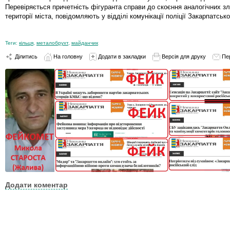
Перевіряється причетність фігуранта справи до скоєння аналогічних зл
території міста, повідомляють у відділі комунікації поліції Закарпатсько
Теги:
кільця
,
металобрухт
,
майданчик
Ділитись
На головну
Додати в закладки
Версія для друку
Пе
Додати коментар