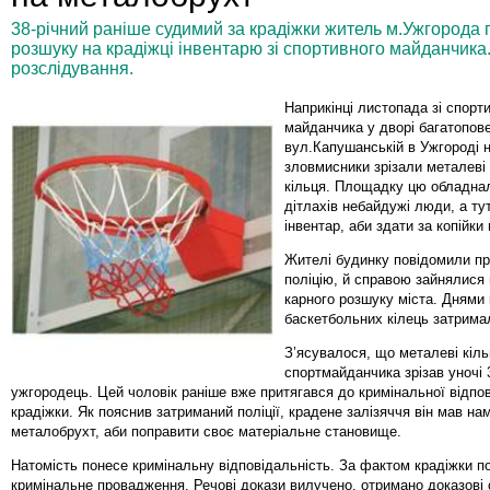
38-річний раніше судимий за крадіжки житель м.Ужгорода
розшуку на крадіжці інвентарю зі спортивного майданчика
розслідування.
Наприкінці листопада зі спорт
майданчика у дворі багатопове
вул.Капушанській в Ужгороді н
зловмисники зрізали металеві
кільця. Площадку цю обладна
дітлахів небайдужі люди, а ту
інвентар, аби здати за копійки
Жителі будинку повідомили пр
поліцію, й справою зайнялися 
карного розшуку міста. Днями 
баскетбольних кілець затрима
З’ясувалося, що металеві кіль
спортмайданчика зрізав уночі 
ужгородець. Цей чоловік раніше вже притягався до кримінальної відпов
крадіжки. Як пояснив затриманий поліції, крадене залізяччя він мав нам
металобрухт, аби поправити своє матеріальне становище.
Натомість понесе кримінальну відповідальність. За фактом крадіжки п
кримінальне провадження. Речові докази вилучено, отримано доказові 