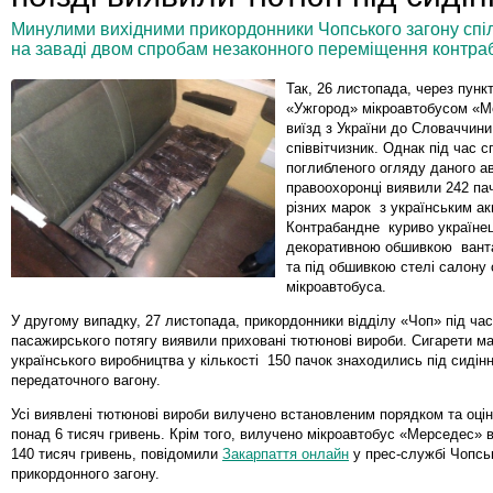
Минулими вихідними прикордонники Чопського загону спіл
на заваді двом спробам незаконного переміщення контраб
Так, 26 листопада, через пунк
«Ужгород» мікроавтобусом «М
виїзд з України до Словаччин
співвітчизник. Однак під час с
поглибленого огляду даного а
правоохоронці виявили 242 па
різних марок з українським ак
Контрабандне куриво українец
декоративною обшивкою ванта
та під обшивкою стелі салону 
мікроавтобуса.
У другому випадку, 27 листопада, прикордонники відділу «Чоп» під ча
пасажирського потягу виявили приховані тютюнові вироби. Сигарети м
українського виробництва у кількості 150 пачок знаходились під сидін
передаточного вагону.
Усі виявлені тютюнові вироби вилучено встановленим порядком та оці
понад 6 тисяч гривень. Крім того, вилучено мікроавтобус «Мерседес» 
140 тисяч гривень, повідомили
Закарпаття онлайн
у прес-службі Чопсь
прикордонного загону.