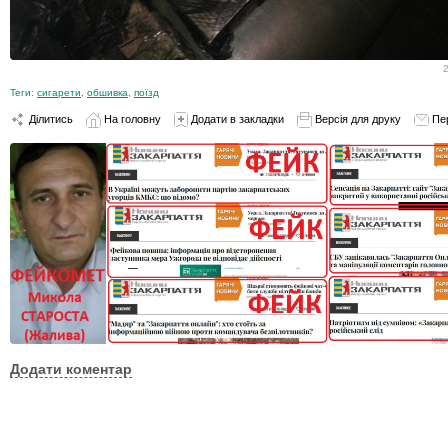
Теги:
сигарети
,
обшивка
,
поїзд
Ділитись
На головну
Додати в закладки
Версія для друку
Пе
Додати коментар