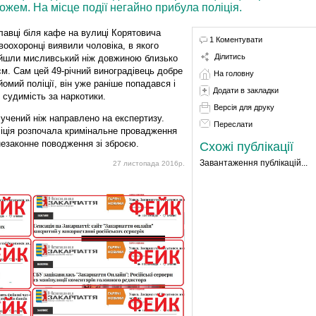
ожем. На місце події негайно прибула поліція.
лавці біля кафе на вулиці Корятовича
1 Коментувати
воохоронці виявили чоловіка, в якого
Ділитись
йшли мисливський ніж довжиною близько
см. Сам цей 49-річний виноградівець добре
На головну
йомий поліції, він уже раніше попадався і
Додати в закладки
 судимість за наркотики.
Версія для друку
учений ніж направлено на експертизу.
Переслати
іція розпочала кримінальне провадження
незаконне поводження зі зброєю.
Схожі публікації
Завантаження публікацій...
27 листопада 2016р.