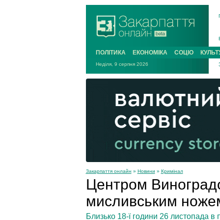
ПОЛІТИКА
ЕКОНОМІКА
СОЦІО
КУЛЬТ
Неділя, 9 серпня 2026
Закарпаття онлайн
»
Новини
»
Кримінал
Центром Виноградо
мисливським ноже
Близько 18-ї години 26 листопада в 