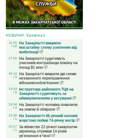
НОВИНИ: Кримінал
11:25
На Закарпатті викрили
/ 10
масштабну схему ухилення від
мобілізації
17:16
На Закарпатті судитимуть
учасників контрабанди кокаїну на
понад $1 млн
10:12
На Закарпатті викрили дві схеми
/ 4
незаконного переправлення
військовозобов’язаних
15:33
Інструктора районного ТЦК на
/ 8
Закарпатті судитимуть за
обвинуваченням у катуванні
13:34
На Закарпатті чоловіка повалили
/ 4
на землю й обікрали
12:38
На Закарпатті 46-річний чоловік
/ 1
жорстоко побив 74-річну матір
10:17
За вбивство 22-річної закарпатки
/ 1
українець отримав 14 років
ув’язнення в Чехії