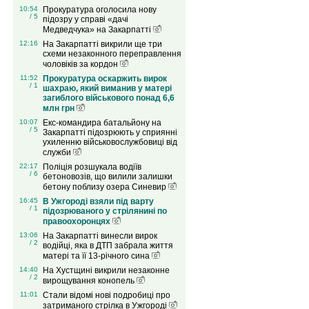
10:54
Прокуратура оголосила нову
/ 5
підозру у справі «дачі
Медведчука» на Закарпатті
12:16
На Закарпатті викрили ще три
схеми незаконного переправлення
чоловіків за кордон
11:52
Прокуратура оскаржить вирок
/ 1
шахраю, який виманив у матері
загиблого військового понад 6,6
млн грн
10:07
Екс-командира батальйону на
/ 5
Закарпатті підозрюють у сприянні
ухиленню військовослужбовиці від
служби
22:17
Поліція розшукала водіїв
/ 6
бетоновозів, що вилили залишки
бетону поблизу озера Синевир
16:45
В Ужгороді взяли під варту
/ 1
підозрюваного у стрілянині по
правоохоронцях
13:06
На Закарпатті винесли вирок
/ 2
водійці, яка в ДТП забрала життя
матері та її 13-річного сина
14:40
На Хустщині викрили незаконне
/ 2
вирощування конопель
11:01
Стали відомі нові подробиці про
затриманого стрілка в Ужгороді