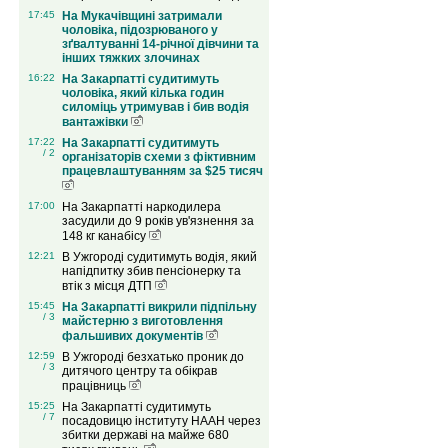
17:45
На Мукачівщині затримали
чоловіка, підозрюваного у
зґвалтуванні 14-річної дівчини та
інших тяжких злочинах
16:22
На Закарпатті судитимуть
чоловіка, який кілька годин
силоміць утримував і бив водія
вантажівки
17:22
На Закарпатті судитимуть
/ 2
організаторів схеми з фіктивним
працевлаштуванням за $25 тисяч
17:00
На Закарпатті наркодилера
засудили до 9 років ув'язнення за
148 кг канабісу
12:21
В Ужгороді судитимуть водія, який
напідпитку збив пенсіонерку та
втік з місця ДТП
15:45
На Закарпатті викрили підпільну
/ 3
майстерню з виготовлення
фальшивих документів
12:59
В Ужгороді безхатько проник до
/ 3
дитячого центру та обікрав
працівниць
15:25
На Закарпатті судитимуть
/ 7
посадовицю інституту НААН через
збитки державі на майже 680