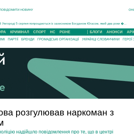
На війні загинув 26-річний військовий із Чинадійова на Мукачівщині Іван Симчин...
Інструктора районного ТЦК на Закарпатті судитимуть за обвинуваченням у катув...
ПОВІДОМИТИ НОВИНУ
ОН
В Ужгороді попрощаються із полеглим на війні з росією захисником Володимиром Йор�...
В Ужгороді 5 серпня попрощаються із захисником Богданом Югасом, який два роки �...
Підтвердили загибель захисника із Нанкова на Хустщині Юліана Гербея (ФОТО)[/gree...
На війні з рф поліг військовий з Виноградова Ігнат Роздяловський (ФОТО)...
УРА
КРИМІНАЛ
СПОРТ
НС
РІЗНЕ
БЛОГИ
АНОНСИ
АРХ
На війні загинув 26-річний військовий із Чинадійова на Мукачівщині �...
ЗМІ
ПАРТІЇ
БРЕНДИ
ГРОМАДСЬКІ ОРГАНІЗАЦІЇ
УКРАЇНЦІ СЛОВАЧЧИНИ
ГЕРОЇ
ва розгулював наркоман з
м
поліцію надійшло повідомлення про те, що в центрі