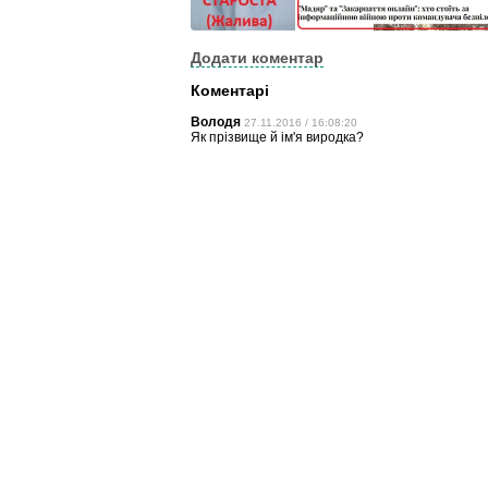
Додати коментар
Коментарі
Володя
27.11.2016 / 16:08:20
Як прізвище й ім'я виродка?