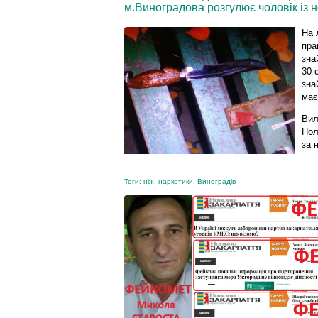
м.Виноградова розгулює чоловік із н
На 
пра
зна
30 
зна
має
Вил
Пол
за 
Теги:
ніж
,
наркотики
,
Виноградів