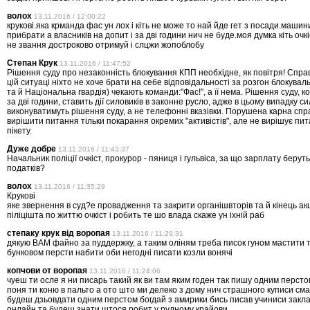
волох
13.11.2016 / 12:00:22
крукові.яка крманда фас ун лох і кіть не може то най йде гет з посади.машин
прибрати а власників на допит і за дві години нич не буде.моя думка кіть очкі
не звання достроково отримуй і слцжи жопоблобу
Степан Крук
13.11.2016 / 11:47:52
Рішення суду про незаконність блокування КПП необхідне, як повітря! Справ
цій ситуаці ніхто не хоче брати на себе відповідальності за розгон блокуваль
та й Національна гвардія) чекають команди:"Фас!", а її нема. Рішення суду, 
за дві години, ставить дії силовиків в законне русло, адже в цьому випадку с
виконуватимуть рішення суду, а не телефонні вказівки. Порушена карна сп
вирішити питання тільки покарання окремих "активістів", але не вирішує пи
пікету.
Дуже добре
13.11.2016 / 11:43:37
Начальник поліції очкіст, прокурор - пяниця і гульвіса, за що зарплату берут
податків?
волох
13.11.2016 / 11:35:29
Крукові
яке звернення в суд?е провадження та закрити органішвторів та й кінець акц
піліцішта по життю очкіст і робить те шо влада скаже ун іхній раб
степаку крук від воропая
13.11.2016 / 11:29:31
дякую ВАМ файно за пуддержку, а таким оліням треба писок гуном мастити 
бунковом персти набити оби негодні писати козли вонячі
копчови от воропая
13.11.2016 / 11:24:06
чуеш ти осле я ни писарь такий як ви там яким годен так пишу одним перст
поня ти коню в пальто а ото што ми делеко з дому нич страшного куписи см
будеш дзьовдати одним перстом богдай з амирики бись писав учиниси закл
онлайн та будеш знати штося робит у рудному крайови