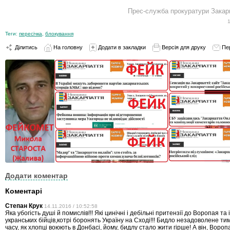
Прес-служба прокуратури Закарп
Теги:
пересічка
,
блокування
Ділитись
На головну
Додати в закладки
Версія для друку
Пе
Додати коментар
Коментарі
Степан Крук
14.11.2016 / 10:52:58
Яка убогість душі й помислів!!! Які цинічні і дебільні притензії до Воропая т
укранських бійців,котрі боронять Україну на Сході!!! Бидло незадоволене тим
часу, як хлопці воюють в Донбасі, йому, бидлу стало жити гірше! А він, Вороп