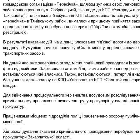
громадською організацією «Пересічка», шляхом зупинки своїх легкових
заблоковано рух по вул. Собранецькій, яка веде до КПП «Ужгород» в о
Такі самі дії, тільки вже з блокування КПП «Солотвино», влаштували уч
«пересічка» в Тячівському районі, вимагаючи при цьому прийняття зак
продовження терміну перебування на території України автомобілів з і
реєстрацією.
В результаті вказаних дій на ділянці блокованої під'їзної дороги до де
кордону з Румунією в пункті пропуску «Солотвино» утворилося значне
транспортних засобів.
На даний час вже завершено огляд місця подій, який проводився із за
фото-відеозйомки. Зафіксовано автомобілі, якими заблоковано дороги, 
встановлюються їхні власники. Також, встановлюються і потерпілі вна
блокування держкордону на КПП «Ужгород» та КПП «Солотвино» і спри
шкода.
Для здійснення процесуального керівництва досудовим розслідування
кримінальному провадженні визначено групу прокурорів у складі праців
прокуратур.
Працівниками місцевих підрозділів поліції забезпечено охорону публічн
місці події.
Хід розслідування вказаного кримінального провадження перебуває на 
прокуратури Закарпатської області.