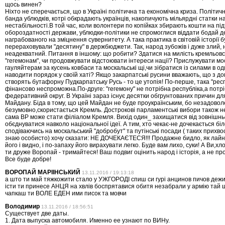
щось винен?
Ніхто не сперечається, що в Україні політична та економічна криза. Політичн
банда ублюдків, котрі обкрадають українців, накопичують мільярдні статки н
нестабільності.В той час, коли волонтери по копійках збирають кошти на пі
обороздатності держави, ублюдки-політики не спромоглися віддати бодай д
награбованого на зміцнення сувернитету. А така практика в світовій історії б
перераховували "десятину" в держбюджети. Так, народ зубожів і дуже злий, 
неадекватний. Питання в іншому: що робити? Здатися на милість кремльов
"гегемонам", чи продовжувати відстоювати інтереси нації? Прислужувати м
гауляйтерам за кусень ковбаси та москальські щі,чи зібратися із силами в оди
наводити порядок у своїй хаті? Якщо закарпатські русини вважають, що з 
створять бутафорну Пудкарпатську Русь - то це утопія! По-перше, така "респ
фінансово неспроможна.По-друге: "гегемону" не потрібна республіка,а потр
федеративний округ. В Україні зараз існує десятки обгрунтованих причин дл
Майдану. Біда в тому, що цей Майдан не буде проукраїнським, бо незадово
безумовно,скористається Кремль. Дострокові парламентські вибори також н
сама ВР може стати філіалом Кремля. Вихід один_ захищатися від зовнішнь
обєднуватися навколо національної ідеї. А тим, хто чекає-не дочекається бі
сподіваючись на москальський "добробут" та путінські посади ( таких прихво
знаю особисто) хочу сказати: НЕ ДОЧЕКАЄТЕСЯ!!! Продажне бидло, як лайно
його і видно, і по-запаху його вирахувати легко. Буде вам лихо, суки! А Ви,хло
ти друже Воропай - тримайтеся! Ваш подвиг оцінить народ і історія, а не п
Все буде добре!
ВОРОПАЙ МАРІІНСЬКИЙ
13.11.2016 / 19:13:18
а што ти май тяжкожити стало у УЖГОРОДІ спиш си гурі анцинов пичов деж
істи ти принесе АНЦЯ на хвлів боспрятавися обитя незабрали у армію тай 
чапкаш ти ВОЛЕ ЕДЕН ими писок та мовчи
Володимир
13.11.2016 / 18:56:51
Существует две даты.
1. Дата выпуска автомобиля. Именно ее узнают по ВИНу.