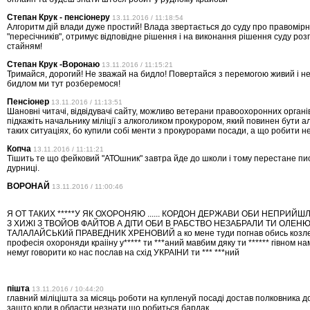
Степан Крук - пенсіонеру
13.11.2016 / 11:18:54
Алгоритм дій влади дуже простий! Влада звертається до суду про правомірні
"пересічників", отримує відповідне рішення і на виконання рішення суду роз
стайням!
Степан Крук -Воронаю
13.11.2016 / 11:15:21
Тримайся, дорогий! Не зважай на бидло! Повертайся з перемогою живий і н
бидлом ми тут розберемося!
Пенсіонер
13.11.2016 / 11:13:51
Шановні читачі, відвідувачі сайту, можливо ветерани правоохоронних органів
підкажіть начальнику міліції з алкоголиком прокурором, який повинен бути ал
таких ситуаціях, бо купили собі менти з прокурорами посади, а що робити н
Копча
13.11.2016 / 11:11:21
Тішить те що фейковий "АТОшник" завтра йде до школи і тому перестане пи
дурниці.
ВОРОНАЙ
13.11.2016 / 11:00:46
Я ОТ ТАКИХ *****У ЯК ОХОРОНЯЮ ...... КОРДОН ДЕРЖАВИ ОБИ НЕПРИЙШ
З ХИЖІ З ТВОЙОВ ФАЙТОВ А ДІТИ ОБИ В РАБСТВО НЕЗАБРАЛИ ТИ ОЛЕН
ТАЛАЛАЙСЬКИй ПРАВЕДНИК ХРЕНОВИЙ а ко мене туди погнав обись козле 
професія охороняди краііну у***** ти ***аний мавбим дяку ти ****** гівном н
немуг говорити ко нас послав на схід УКРАІНИ ти *** ***ний
пішта
13.11.2016 / 10:44:20
главний міліцішта за місяць роботи на купленуй посаді достав полковника 
зашто коли в области незнати шо робиться бардак