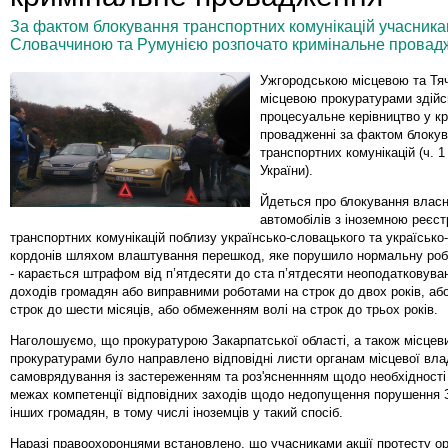
За фактом блокування транспортних комунікацій учасниками
Словаччиною та Румунією розпочато кримінальне провад
Ужгородською місцевою та Тя
місцевою прокуратурами здій
процесуальне керівництво у к
провадженні за фактом блоку
транспортних комунікацій (ч. 1
України).
Йдеться про блокування влас
автомобілів з іноземною реєс
транспортних комунікацій поблизу українсько-словацького та україсько
кордонів шляхом влаштування перешкод, яке порушило нормальну роб
- карається штрафом від п’ятдесяти до ста п’ятдесяти неоподатковува
доходів громадян або виправними роботами на строк до двох років, аб
строк до шести місяців, або обмеженням волі на строк до трьох років.
Наголошуємо, що прокуратурою Закарпатської області, а також місцев
прокуратурами було направлено відповідні листи органам місцевої вла
самоврядування із застереженням та роз'ясненнням щодо необхідності
межах компетенції відповідних заходів щодо недопущення порушення 
інших громадян, в тому числі іноземців у такий спосіб.
Наразі правоохоронцями встановлено, що учасниками акції протесту ор