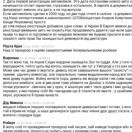
2. Дата первой регистрации автомобиля. Это дата постановки нового авто н
начинается отсчет гарантии, страховок и остального. В европе в документах
фигурирует именно эта дата, а не год выпуска.
Если автомобиль сделан в 2000 году, но два года стоял в салоне - в докуме
год.Наші неперсточники в законопроекті 10708(ініціатори-Азаров Хомутинник
банди Януковича) просто
до слів перша реєстрація добавила одне слово -в Україні.В Европі вимоги до
реєстрації вживаних авто не існують.Нас продовжують дурити.І ще-коли одн
права то варто їх підтримати бо невдовзі можливо ми будемо просити в них
зхахисті своїх прав.Так захищається демократія від диктатури.
Пішта Крук
13.11.2016 / 18:53:10
Наш сі прокурор з оцими закарпутськими блокувальниками розбере
Воропаю
13.11.2016 / 18:08:41
Так то воно так, ти пішов Східні кордони захищати, Бог ти суддя. Але з того ч
мародерити, тобто щось від когось захищаєте, ми тут у Ужгороді у сто раз х
Може уже час домів сі вертати, дивись після завершення вашого "захисту" і
заживе. удалить коментар, але паралельно таким видаленням народ все біл
мою думку поділяє. Войну кінчати пора, дивись які морди наїли і які суми за
депутати-комбати, але ж два роки тому убивати на Донбас з голим задницям
почав угрожати - свиснеш ми у хрен, я аналізую зміст твоїх думок і вже догад
перевал, у маттерину собі! Ви там вдома ще й тоалєтів не маєте - у срайлики
херої, угрожаєте й права качаєте.
Дід Микола
13.11.2016 / 12:30:30
мацкалі піймали перших попавшихся, назвали диверсантами і готово, у кого є
той в Крим не поїде, а наші дегенерати здатні лиш члени друг другу сосати,
вліпити і порядок буде.
Роберт
13.11.2016 / 12:05:37
В жопу собі то провадження прокурор най засуне, хай наведе порядок або з
звідки прийшов. Нічорта не робить лише з курвами гуляє і взятки бере.