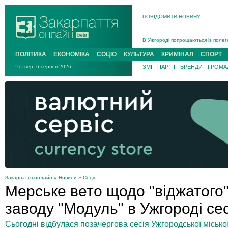
ПОВІДОМИТИ НОВИНУ
Інструктора районного ТЦК на Зак
В Ужгороді попрощаються із полег
В Ужгороді 5 серпня попрощаються
ПОЛІТИКА
ЕКОНОМІКА
СОЦІО
КУЛЬТУРА
КРИМІНАЛ
СПОРТ
Підтвердили загибель захисника і
Четвер, 6 серпня 2026
ЗМІ
ПАРТІЇ
БРЕНДИ
ГРОМАД
На війні з рф поліг військовий з 
На Хустщині внаслідок ДТП за уча
Інструктора районного ТЦК на Зак
Закарпаття онлайн
»
Новини
»
Соціо
Мерське вето щодо "віджатого
заводу "Модуль" в Ужгороді се
Сьогодні відбулася позачергова сесія Ужгородської міської