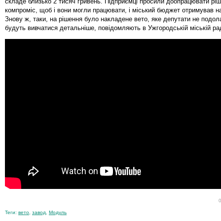
складе близько 2 тисяч гривень. Підприємці просили доопрацювати ріш
компроміс, щоб і вони могли працювати, і міський бюджет отримував 
Знову ж, таки, на рішення було накладене вето, яке депутати не подол
будуть вивчатися детальніше, повідомляють в Ужгородській міській рад
Теги:
вето
,
завод
,
Модуль