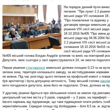
На порядок денний були винес
питання: "Про пункт 2.2 рішення
міської ради VII скликання 18
"Про поновлення та відмову у
договорів оренди земельних ді
рішення VIII сесії міської ради
18.10.2016 №405 "Про зміни д
міської ради від 04.06.2004 №3
2.2 рішення VIII сесії міської р
скликання 18.10.2016 №416 та 
сесії міської ради VII скликан
№405 міський голова Богдан Андріїв зупинив та виніс на повторний роз
Депутати, яких сьогодні у залі зареєструвалося 24, не змогли подолати
Перше рішення
стосувалося
земельної ділянки площею 0,13 га на вули
зелена зона, територія колишнього заводу, за містобудівними нормами
не можна. Під час розгляду цього питання на профільній комісії з пова
був архітектор і була допущена неточність. Тому міський голова
накла
вето погодилися депутати, вони його не подолали. Отже, ділянка не б
У другому рішенні йдеться про збільшення плати за землю під рекламо
центральній частині міста у 5 разів, середній – у 3 рази, на периферії –
багато нарікань від підприємців, що таке підвищення плати робить їхній
нерентабельним. Середня площа під білбордами – біля 8,5 кв. м, відтак