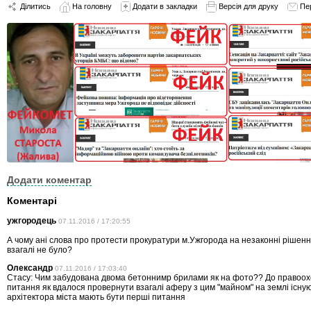
Ділитись
На головну
Додати в закладки
Версія для друку
Пе
Додати коментар
Коментарі
ужгородець
07.11.2016 / 17:20:55
А чому ані слова про протести прокуратури м.Ужгорода на незаконні рішення
взагалі не було?
Олександр
07.11.2016 / 17:03:40
Стасу: Чим забудована двома бетоннимр брилами як на фото?? До правоох
питання як вдалося провернути взагалі аферу з цим "майном" на землі існуюч
архітектора міста мають бути перші питання