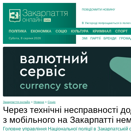
ПОВІДОМИТИ НОВИНУ
Інструктора районного ТЦК на Зак
В Ужгороді попрощаються із полег
В Ужгороді 5 серпня попрощаються
ПОЛІТИКА
ЕКОНОМІКА
СОЦІО
КУЛЬТУРА
КРИМІНАЛ
СПОРТ
Підтвердили загибель захисника і
Субота, 8 серпня 2026
ЗМІ
ПАРТІЇ
БРЕНДИ
ГРОМАД
На війні з рф поліг військовий з 
На Хустщині внаслідок ДТП за уча
Інструктора районного ТЦК на Зак
Закарпаття онлайн
»
Новини
»
Соціо
Через технічні несправності д
з мобільного на Закарпатті н
Головне управління Національної поліції в Закарпатській о