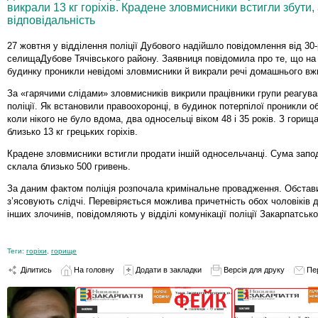
викрали 13 кг горіхів. Крадене зловмисники встигли збути,
відповідальність
27 жовтня у відділення поліції Дубового надійшло повідомлення від 30-
селищаДубове Тячівського району. Заявниця повідомила про те, що на 
будинку проникли невідомі зловмисники й викрали речі домашнього вж
За «гарячими слідами» зловмисників викрили працівники групи реагува
поліції. Як встановили правоохоронці, в будинок потерпілої проникли об
коли нікого не було вдома, два односельці віком 48 і 35 років. З горищ
близько 13 кг грецьких горіхів.
Крадене зловмисники встигли продати іншій односельчанці. Сума запод
склала близько 500 гривень.
За даним фактом поліція розпочала кримінальне провадження. Обстав
з’ясовують слідчі. Перевіряється можлива причетність обох чоловіків 
інших злочинів, повідомляють у відділі комунікації поліції Закарпатсько
Теги:
горіхи
,
горище
Ділитись
На головну
Додати в закладки
Версія для друку
Пе