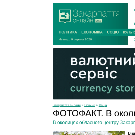
ПОЛІТИКА
ЕКОНОМІКА
СОЦІО
КУЛЬТ
Четвер, 6 серпня 2026
Закарпаття онлайн
»
Новини
»
Соціо
ФОТОФАКТ. В околи
В околицях обласного центру Закарпа
Від