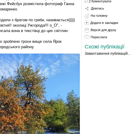
2 Коментувати
ежі Фейсбук розмістила фотограф Ганна
Ділитись
омаренко.
На головну
одили з братом по гриби, називається)))))
Додати в закладки
овтня!! околиці Ужгорода!!! о_О", -
Версія для друку
исала вона в текстівці до цих світлин.
Переслати
о зроблено трохи вище села Ярок
Схожі публікації
ородського району.
Завантаження публікацій...