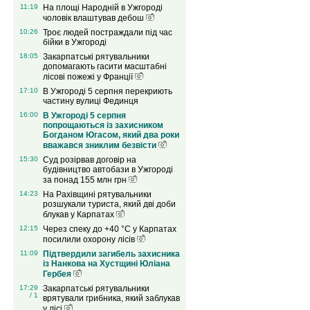
11:19
На площі Народній в Ужгороді
чоловік влаштував дебош
10:26
Троє людей постраждали під час
бійки в Ужгороді
18:05
Закарпатські рятувальники
допомагають гасити масштабні
лісові пожежі у Франції
17:10
В Ужгороді 5 серпня перекриють
частину вулиці Фединця
16:00
В Ужгороді 5 серпня
попрощаються із захисником
Богданом Югасом, який два роки
вважався зниклим безвісти
15:30
Суд розірвав договір на
будівництво автобази в Ужгороді
за понад 155 млн грн
14:23
На Рахівщині рятувальники
розшукали туриста, який дві доби
блукав у Карпатах
12:15
Через спеку до +40 °C у Карпатах
посилили охорону лісів
11:09
Підтвердили загибель захисника
із Нанкова на Хустщині Юліана
Гербея
17:29
Закарпатські рятувальники
/ 1
врятували грибника, який заблукав
у лісі