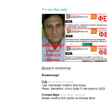
Теги:
сніг
,
Ярок
,
гриби
Додати коментар
Коментарі
О.Д.
09.10.2016 / 12:19:49
І ще там важко знайти білу кішку.
Якщо, звичайно, хтось буде її там шукати )))))))
Степан Крук
09.10.2016 / 08:39:15
Важко знайти білі гриби на білому фоні.