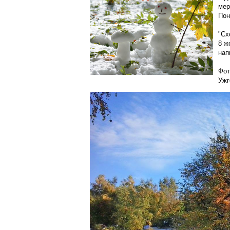
мер
Пон
"Сх
8 ж
нап
Фот
Ужг