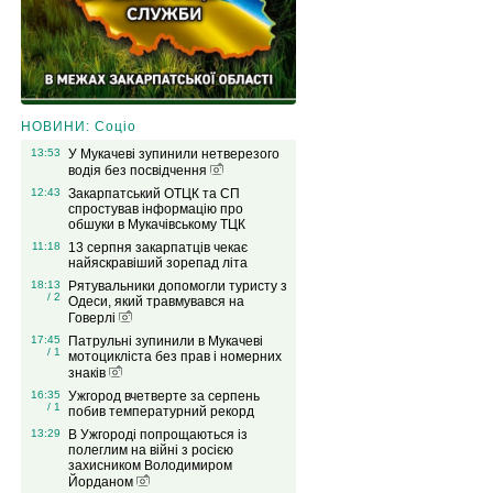
НОВИНИ: Соціо
13:53
У Мукачеві зупинили нетверезого
водія без посвідчення
12:43
Закарпатський ОТЦК та СП
спростував інформацію про
обшуки в Мукачівському ТЦК
11:18
13 серпня закарпатців чекає
найяскравіший зорепад літа
18:13
Рятувальники допомогли туристу з
/ 2
Одеси, який травмувався на
Говерлі
17:45
Патрульні зупинили в Мукачеві
/ 1
мотоцикліста без прав і номерних
знаків
16:35
Ужгород вчетверте за серпень
/ 1
побив температурний рекорд
13:29
В Ужгороді попрощаються із
полеглим на війні з росією
захисником Володимиром
Йорданом