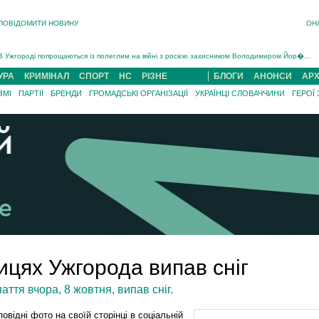
ПОВІДОМИТИ НОВИНУ
ОН
Інструктора районного ТЦК на Закарпатті судитимуть за обвинуваченням у катув...
В Ужгороді попрощаються із полеглим на війні з росією захисником Володимиром Йор�...
В Ужгороді 5 серпня попрощаються із захисником Богданом Югасом, який два роки �...
УРА
КРИМІНАЛ
СПОРТ
НС
РІЗНЕ
БЛОГИ
АНОНСИ
АРХ
Підтвердили загибель захисника із Нанкова на Хустщині Юліана Гербея (ФОТО)[/gree...
На війні з рф поліг військовий з Виноградова Ігнат Роздяловський (ФОТО)...
ЗМІ
ПАРТІЇ
БРЕНДИ
ГРОМАДСЬКІ ОРГАНІЗАЦІЇ
УКРАЇНЦІ СЛОВАЧЧИНИ
ГЕРОЇ
На Хустщині внаслідок ДТП за участі трьох авто постраждали 13 людей (ФОТО)...
Інструктора районного ТЦК на Закарпатті судитимуть за обвинувачен...
цях Ужгорода випав сніг
ття вчора, 8 жовтня, випав сніг.
повідні фото на своїй сторінці в соціальній