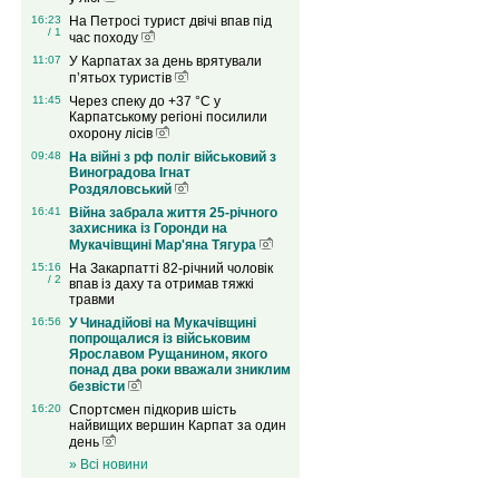
16:23
На Петросі турист двічі впав під
/ 1
час походу
11:07
У Карпатах за день врятували
п’ятьох туристів
11:45
Через спеку до +37 °C у
Карпатському регіоні посилили
охорону лісів
09:48
На війні з рф поліг військовий з
Виноградова Ігнат
Роздяловський
16:41
Війна забрала життя 25-річного
захисника із Горонди на
Мукачівщині Мар'яна Тягура
15:16
На Закарпатті 82-річний чоловік
/ 2
впав із даху та отримав тяжкі
травми
16:56
У Чинадійові на Мукачівщині
попрощалися із військовим
Ярославом Рущанином, якого
понад два роки вважали зниклим
безвісти
16:20
Спортсмен підкорив шість
найвищих вершин Карпат за один
день
» Всі новини