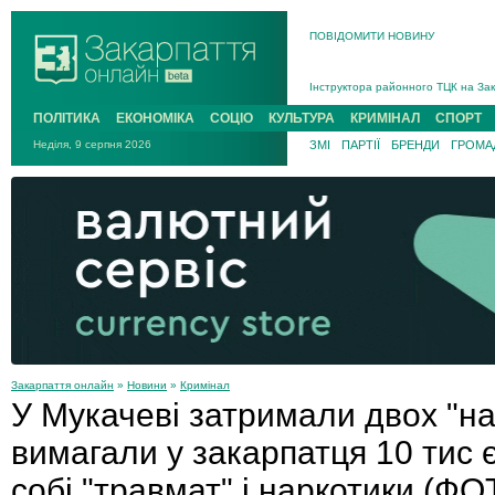
ПОВІДОМИТИ НОВИНУ
На війні загинув 26-річний військо
Інструктора районного ТЦК на Зак
В Ужгороді попрощаються із полег
В Ужгороді 5 серпня попрощаються
ПОЛІТИКА
ЕКОНОМІКА
СОЦІО
КУЛЬТУРА
КРИМІНАЛ
СПОРТ
Підтвердили загибель захисника і
Неділя, 9 серпня 2026
ЗМІ
ПАРТІЇ
БРЕНДИ
ГРОМАД
На війні з рф поліг військовий з 
На війні загинув 26-річний військо
Закарпаття онлайн
»
Новини
»
Кримінал
У Мукачеві затримали двох "нап
вимагали у закарпатця 10 тис 
собі "травмат" і наркотики (ФО