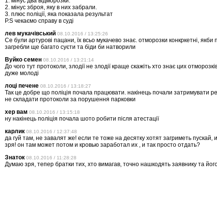
1. мінус два відморозки.
2. мінус зброя, яку в них забрали.
3. плюс поліції, яка показала результат
Р.S чекаємо справу в суді
лев мукачівський
08.10.2016 / 13:25:26
Се були артурові пацани, їх всьо мукачево знає. отморозки конкркетні, якби по
загребли ще багато суєти та біди би натворили
Вуйко семен
08.10.2016 / 13:21:14
До чого тут протоколи, злодії не злодії краще скажіть хто знає цих отморозкі
дуже молоді
лоці печене
08.10.2016 / 13:18:27
Так це добре що поліція почала працювати. накінець почали затримувати реа
не складати протоколи за порушення парковки
хер вам
08.10.2016 / 13:15:18
ну накінець поліція почала шото робити після атестації
карлик
08.10.2016 / 12:37:48
да гуй там, не завалят же! если те тоже на десятку хотят загриметь пускай,
зря! он там может потом и кровью заработал их , и так просто отдать?
Знаток
08.10.2016 / 11:28:28
Думаю зря, тепер братки тих, хто вимагав, точно нашкодять заявнику та його