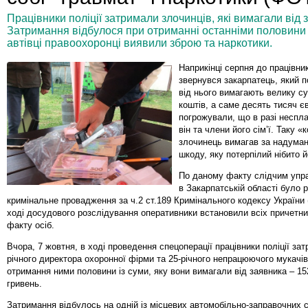
Працівники поліції затримали злочинців, які вимагали від 
Затримання відбулося при отриманні останніми половини із
автівці правоохоронці виявили зброю та наркотики.
Наприкінці серпня до працівник
звернувся закарпатець, який 
від нього вимагають велику с
коштів, а саме десять тисяч є
погрожували, що в разі неспл
він та члени його сім’ї. Таку 
злочинець вимагав за надума
шкоду, яку потерпілий нібито 
По даному факту слідчим упра
в Закарпатській області було 
кримінальне провадження за ч.2 ст.189 Кримінального кодексу України 
ході досудового розслідування оперативники встановили всіх причетни
факту осіб.
Вчора, 7 жовтня, в ході проведення спецоперації працівники поліції за
річного директора охоронної фірми та 25-річного непрацюючого мукачів
отримання ними половини із суми, яку вони вимагали від заявника – 15
гривень.
Затримання відбулось на одній із місцевих автомобільно-заправочних с