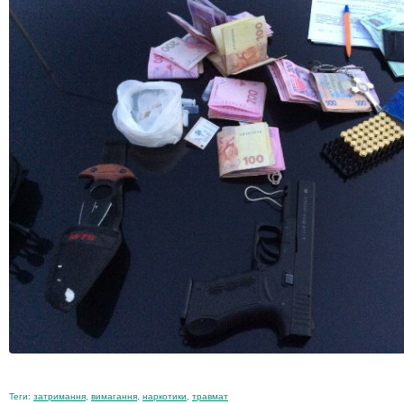
Теги:
затримання
,
вимагання
,
наркотики
,
травмат