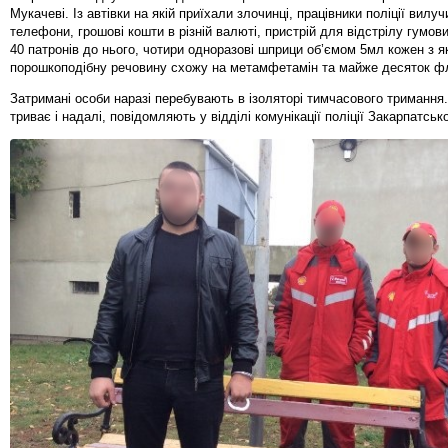
Мукачеві. Із автівки на якій приїхали злочинці, працівники поліції вилу
телефони, грошові кошти в різній валюті, пристрій для відстрілу гумов
40 патронів до нього, чотири одноразові шприци об’ємом 5мл кожен з як
порошкоподібну речовину схожу на метамфетамін та майже десяток ф
Затримані особи наразі перебувають в ізоляторі тимчасового тримання
триває і надалі, повідомляють у відділі комунікації поліції Закарпатсько