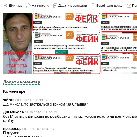
Ділитись
На головну
Додати в закладки
Версія для друку
Пе
Додати коментар
Коментарі
за**ав
09.10.2016 / 00:33:59
Дід Микола, то застрелься з криком "За Сталіна!"
Дід Микола
08.10.2016 / 13:56:33
без Мталіна в цій країні не розібратися, тільки масові розстріли врятують ц
країну.
професор
08.10.2016 / 13:31:37
Підсумок: