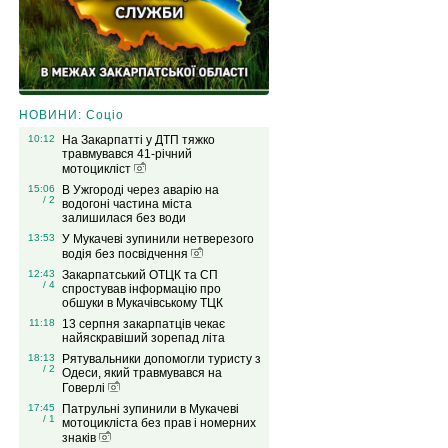
НОВИНИ: Соціо
10:12
На Закарпатті у ДТП тяжко
травмувався 41-річний
мотоцикліст
15:06
В Ужгороді через аварію на
/ 2
водогоні частина міста
залишилася без води
13:53
У Мукачеві зупинили нетверезого
водія без посвідчення
12:43
Закарпатський ОТЦК та СП
/ 4
спростував інформацію про
обшуки в Мукачівському ТЦК
11:18
13 серпня закарпатців чекає
найяскравіший зорепад літа
18:13
Рятувальники допомогли туристу з
/ 2
Одеси, який травмувався на
Говерлі
17:45
Патрульні зупинили в Мукачеві
/ 1
мотоцикліста без прав і номерних
знаків