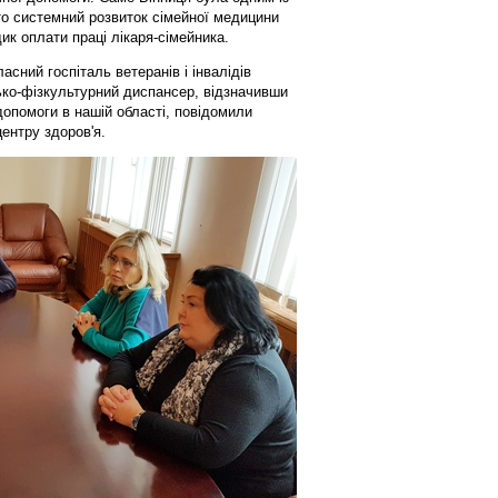
то системний розвиток сімейної медицини
к оплати праці лікаря-сімейника.
сний госпіталь ветеранів і інвалідів
сько-фізкультурний диспансер, відзначивши
 допомоги в нашій області, повідомили
ентру здоров'я.