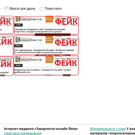
и
Версія для друку
Переслати
Інтернет-видання «Закарпаття онлайн Beta»
Відповідальність сторін
У ра
Надіслати повідомлення
матеріалів гіперпосилання