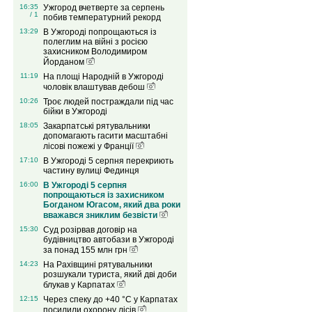
16:35
Ужгород вчетверте за серпень
/ 1
побив температурний рекорд
13:29
В Ужгороді попрощаються із
полеглим на війні з росією
захисником Володимиром
Йорданом
11:19
На площі Народній в Ужгороді
чоловік влаштував дебош
10:26
Троє людей постраждали під час
бійки в Ужгороді
18:05
Закарпатські рятувальники
допомагають гасити масштабні
лісові пожежі у Франції
17:10
В Ужгороді 5 серпня перекриють
частину вулиці Фединця
16:00
В Ужгороді 5 серпня
попрощаються із захисником
Богданом Югасом, який два роки
вважався зниклим безвісти
15:30
Суд розірвав договір на
будівництво автобази в Ужгороді
за понад 155 млн грн
14:23
На Рахівщині рятувальники
розшукали туриста, який дві доби
блукав у Карпатах
12:15
Через спеку до +40 °C у Карпатах
посилили охорону лісів