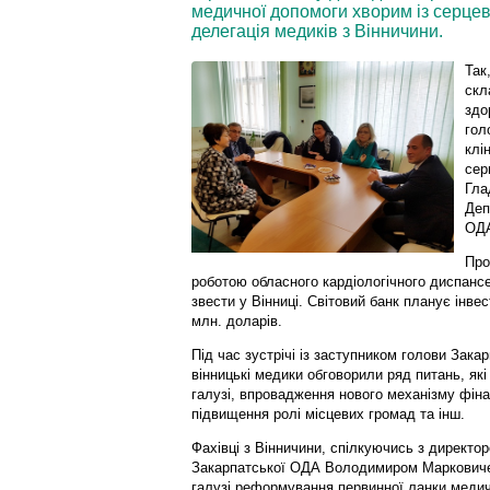
медичної допомоги хворим із серце
делегація медиків з Вінничини.
Так
скл
здо
гол
клі
сер
Гла
Деп
ОДА
Про
роботою обласного кардіологічного диспанс
звести у Вінниці. Світовий банк планує інве
млн. доларів.
Під час зустрічі із заступником голови За
вінницькі медики обговорили ряд питань, я
галузі, впровадження нового механізму фінан
підвищення ролі місцевих громад та інш.
Фахівці з Вінничини, спілкуючись з директо
Закарпатської ОДА Володимиром Марковиче
галузі реформування первинної ланки медич