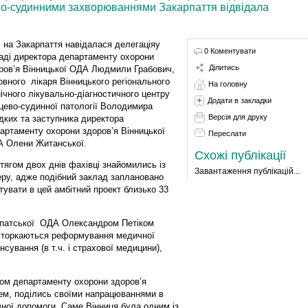
во-судинними захворюваннями Закарпаття відвідала
, на Закарпаття навідалася делегаціяу
0 Коментувати
аді директора департаменту охорони
Ділитись
ров’я Вінницької ОДА Людмили Грабович,
овного лікаря Вінницького регіонального
На головну
нічного лікувально-діагностичного центру
Додати в закладки
цево-судинної патології Володимира
Версія для друку
дких та заступника директора
артаменту охорони здоров’я Вінницької
Переслати
 Олени Житанської.
Схожі публікації
тягом двох днів фахівці знайомились із
Завантаження публікацій...
еру, адже подібний заклад заплановано
стувати в цей амбітний проект близько 33
карпатської ОДА Олександром Петіком
кі торкаються реформування медичної
сування (в т.ч. і страхової медицини),
ром департаменту охорони здоров’я
м, поділись своїми напрацюваннями в
ної допомоги. Саме Вінниця була одним із