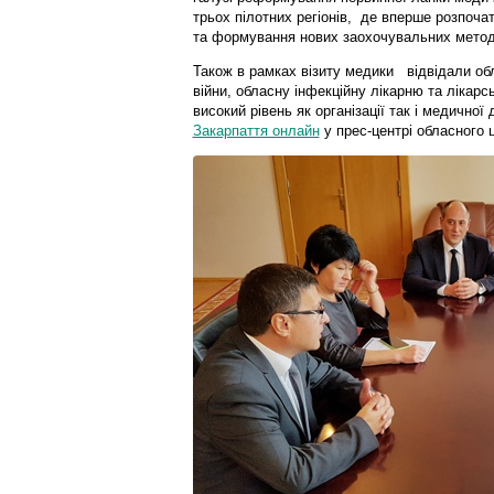
трьох пілотних регіонів, де вперше розпоча
та формування нових заохочувальних методи
Також в рамках візиту медики відвідали обла
війни, обласну інфекційну лікарню та лікар
високий рівень як організації так і медичної
Закарпаття онлайн
у прес-центрі обласного ц