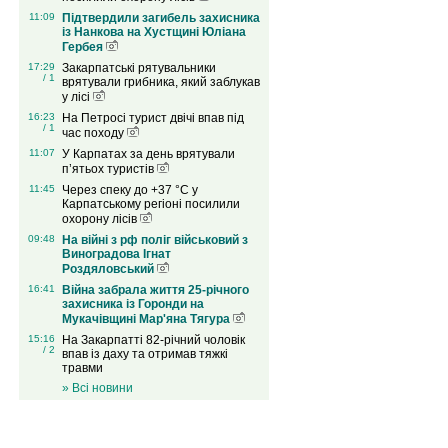
11:09
Підтвердили загибель захисника
із Нанкова на Хустщині Юліана
Гербея
17:29
Закарпатські рятувальники
/ 1
врятували грибника, який заблукав
у лісі
16:23
На Петросі турист двічі впав під
/ 1
час походу
11:07
У Карпатах за день врятували
п’ятьох туристів
11:45
Через спеку до +37 °C у
Карпатському регіоні посилили
охорону лісів
09:48
На війні з рф поліг військовий з
Виноградова Ігнат
Роздяловський
16:41
Війна забрала життя 25-річного
захисника із Горонди на
Мукачівщині Мар'яна Тягура
15:16
На Закарпатті 82-річний чоловік
/ 2
впав із даху та отримав тяжкі
травми
» Всі новини