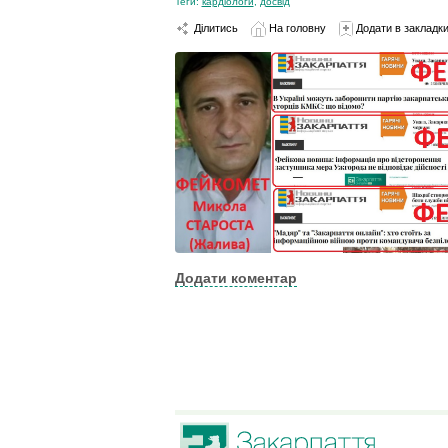
Теги:
кардіологи
,
досвід
Ділитись
На головну
Додати в закладк
Додати коментар