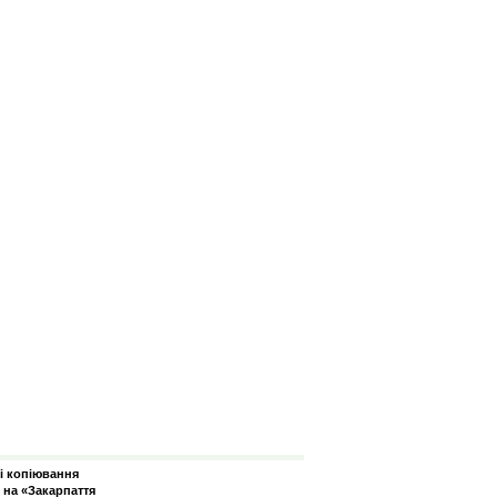
зі копіювання
 на «Закарпаття