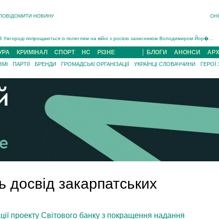
ПОВІДОМИТИ НОВИНУ
ОН
Інструктора районного ТЦК на Закарпатті судитимуть за обвинуваченням у катув...
В Ужгороді попрощаються із полеглим на війні з росією захисником Володимиром Йор�...
В Ужгороді 5 серпня попрощаються із захисником Богданом Югасом, який два роки �...
Підтвердили загибель захисника із Нанкова на Хустщині Юліана Гербея (ФОТО)[/gree...
УРА
КРИМІНАЛ
СПОРТ
НС
РІЗНЕ
БЛОГИ
АНОНСИ
АРХ
На війні з рф поліг військовий з Виноградова Ігнат Роздяловський (ФОТО)...
ЗМІ
ПАРТІЇ
БРЕНДИ
ГРОМАДСЬКІ ОРГАНІЗАЦІЇ
УКРАЇНЦІ СЛОВАЧЧИНИ
ГЕРОЇ
На Хустщині внаслідок ДТП за участі трьох авто постраждали 13 людей (ФОТО)...
Інструктора районного ТЦК на Закарпатті судитимуть за обвинувачен...
ь досвід закарпатських
ації проекту Світового банку з покращення надання