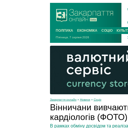
ПОЛІТИКА
ЕКОНОМІКА
СОЦІО
КУЛЬТ
П'ятниця, 7 серпня 2026
Закарпаття онлайн
»
Новини
»
Соціо
Вінничани вивчают
кардіологів (ФОТО)
В рамках обміну досвідом та реаліз