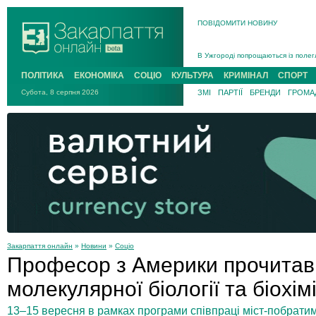
ПОВІДОМИТИ НОВИНУ
Інструктора районного ТЦК на Зак
В Ужгороді попрощаються із полег
В Ужгороді 5 серпня попрощаються
ПОЛІТИКА
ЕКОНОМІКА
СОЦІО
КУЛЬТУРА
КРИМІНАЛ
СПОРТ
Підтвердили загибель захисника і
Субота, 8 серпня 2026
ЗМІ
ПАРТІЇ
БРЕНДИ
ГРОМАД
На війні з рф поліг військовий з 
На Хустщині внаслідок ДТП за уча
Інструктора районного ТЦК на Зак
Закарпаття онлайн
»
Новини
»
Соціо
Професор з Америки прочитав в
молекулярної біології та біохімі
13–15 вересня в рамках програми співпраці міст-побрати