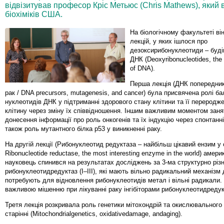
відвізитував професор Кріс Метьюс (Chris Mathews), який
біохіміків США.
На біологічному факультеті ві
лекцій, у яких ішлося про
дезоксирибонуклеотиди – буді
ДНК (Deoxyribonucleotides, the 
of DNA).
Перша лекція (ДНК попередник
рак / DNA precursors, mutagenesis, and cancer) була присвячена ролі б
нуклеотидів ДНК у підтриманні здорового стану клітини та її переродж
клітину через зміну їх співвідношення. Іншим важливим моментом заня
донесення інформації про роль онкогенів та їх індукцію через спонтанні
також роль мутантного білка р53 у виникненні раку.
На другій лекції (Рибонуклеотид редуктаза – найбільш цікавий ензим у с
Ribonucleotide reductase, the most interesting enzyme in the world) амер
науковець спинився на результатах досліджень за 3-ма структурно рі
рибонуклеотидредуктаз (І–ІІІ), які мають вільно радикальний механізм д
потребують для відновлення рибонуклеотидів метал і вільні радикали
важливою мішенню при лікуванні раку інгібіторами рибонуклеотидредук
Третя лекція розкривала роль генетики мітохондрій та окислювальног
старінні (Mitochondrialgenetics, oxidativedamage, andaging).