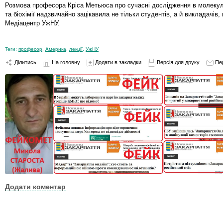
Розмова професора Кріса Метьюса про сучасні дослідження в молекуля
та біохімії надзвичайно зацікавила не тільки студентів, а й викладачів
Медіацентр УжНУ.
Теги:
професор
,
Америка
,
лекції
,
УжНУ
Ділитись
На головну
Додати в закладки
Версія для друку
Пе
Додати коментар