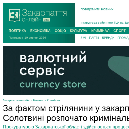
ПОВІДОМИТИ НОВИНУ
На війні загинув 26-річний військо
Інструктора районного ТЦК на Зак
В Ужгороді попрощаються із полег
ПОЛІТИКА
ЕКОНОМІКА
СОЦІО
КУЛЬТУРА
КРИМІНАЛ
СПОРТ
В Ужгороді 5 серпня попрощаються
Понеділок, 10 серпня 2026
ЗМІ
ПАРТІЇ
БРЕНДИ
ГРОМАД
Підтвердили загибель захисника і
На війні з рф поліг військовий з 
На війні загинув 26-річний військо
Закарпаття онлайн
»
Новини
»
Кримінал
За фактом стрілянини у закар
Солотвині розпочато криміна
Прокуратурою Закарпатської області здійснюється процес