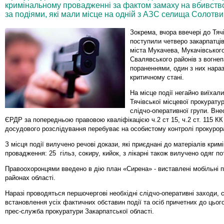
кримінальному провадженні за фактом замаху на вбивство (ч
за подіями, які мали місце на одній з АЗС селища Солотви
Зокрема, вчора ввечері до Тяч
поступили четверо закарпатці
міста Мукачева, Мукачівського
Свалявського районів з вогне
пораненнями, один з них нараз
критичному стані.
На місце події негайно виїхали
Тячівської місцевої прокуратур
слідчо-оперативної групи. Вне
ЄРДР за попередньою правовою кваліфікацією ч.2 ст 15, ч.2 ст. 115 КК 
досудового розслідування перебуває на особистому контролі прокурора
З місця події вилучено речові докази, які приєднані до матеріалів крим
провадження: 25 гільз, сокиру, кийок, з лікарні також вилучено одяг по
Правоохоронцями введено в дію план «Сирена» - виставлені мобільні п
районах області.
Наразі проводяться першочергові необхідні слідчо-оперативні заходи, 
встановлення усіх фактичних обставин події та осіб причетних до цьог
прес-служба прокуратури Закарпатської області.