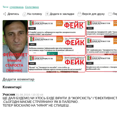
Теги:
стрілянина
,
Солотвино
Ділитись
На головну
Додати в закладки
Версія для друку
Пе
Додати коментар
Коментарі
Учасник
31.08.2016 / 10:32:44
ЩЕ ДАЛІ БУДЕМО,ЧИ ХТОСЬ БУДЕ ВІРИТИ ,В "ЖОРСКІСТЬ" І "ЕФЕКТИВНІ
.СЬОГОДНІ МАЄМЕ СТРІЛЯНИНУ ЯК В ПАЛЕРМО .
ТЕПЕР МОСКАЛЮ НА "НЯНЯ" НЕ СПИШЕШ .