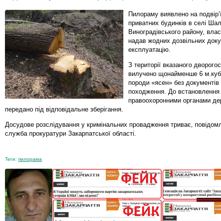
Пилораму виявлено на подвір’ї
приватних будинків в селі Ша
Виноградівського району, влас
надав жодних дозвільних докум
експлуатацію.
З території вказаного дворого
вилучено щонайменше 6 м.куб
породи «ясен» без документів 
походження. До встановлення 
правоохоронними органами де
передано під відповідальне зберігання.
Досудове розслідування у кримінальних провадження триває, повідомл
служба прокуратури Закарпатської області.
Теги:
пилорама