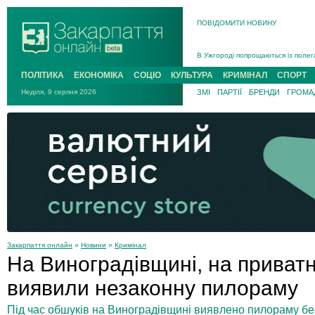
ПОВІДОМИТИ НОВИНУ
На війні загинув 26-річний військо
Інструктора районного ТЦК на Зак
В Ужгороді попрощаються із полег
В Ужгороді 5 серпня попрощаються
ПОЛІТИКА
ЕКОНОМІКА
СОЦІО
КУЛЬТУРА
КРИМІНАЛ
СПОРТ
Підтвердили загибель захисника і
Неділя, 9 серпня 2026
ЗМІ
ПАРТІЇ
БРЕНДИ
ГРОМАД
На війні з рф поліг військовий з 
На війні загинув 26-річний військо
Закарпаття онлайн
»
Новини
»
Кримінал
На Виноградівщині, на приватн
виявили незаконну пилораму
Під час обшуків на Виноградівщині виявлено пилораму без 