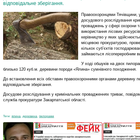
відповідальне зберігання.
Правоохоронцями Тячівщини, у
досудового розслідування кри
проваджень у сфері охорони т
використання лісових ресурсі
керівництво у яких здійснюєть
місцевою прокуратурою, пров
кількох суб’єктів господарюва
займаються лісопереробним в
У ході обшуків на двох пилор
близько 120 куб.м. деревини породи «Ялина» сумнівного походження.
До встановлення всіх обставин правоохоронними органами деревину п
відповідальне зберігання.
Досудове розслідування у кримінальних провадженнях триває, повідо
служба прокуратури Закарпатської області.
Теги:
ялина
,
деревина
,
пилорами