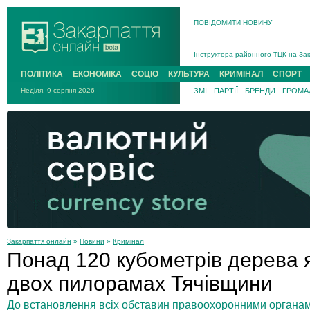
ПОВІДОМИТИ НОВИНУ
На війні загинув 26-річний військо
Інструктора районного ТЦК на Зак
В Ужгороді попрощаються із полег
ПОЛІТИКА
ЕКОНОМІКА
СОЦІО
КУЛЬТУРА
КРИМІНАЛ
СПОРТ
В Ужгороді 5 серпня попрощаються
Неділя, 9 серпня 2026
ЗМІ
ПАРТІЇ
БРЕНДИ
ГРОМАД
Підтвердили загибель захисника і
На війні з рф поліг військовий з 
На війні загинув 26-річний військо
Закарпаття онлайн
»
Новини
»
Кримінал
Понад 120 кубометрів дерева 
двох пилорамах Тячівщини
До встановлення всіх обставин правоохоронними органа