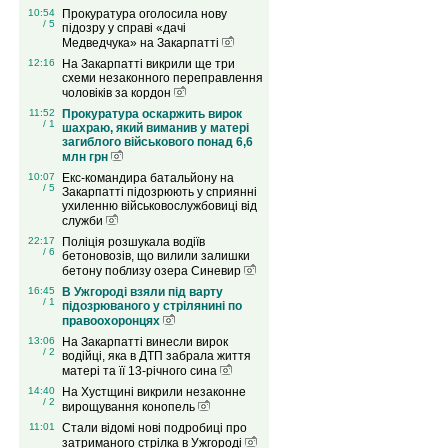
10:54
Прокуратура оголосила нову
/ 5
підозру у справі «дачі
Медведчука» на Закарпатті
12:16
На Закарпатті викрили ще три
схеми незаконного переправлення
чоловіків за кордон
11:52
Прокуратура оскаржить вирок
/ 1
шахраю, який виманив у матері
загиблого військового понад 6,6
млн грн
10:07
Екс-командира батальйону на
/ 5
Закарпатті підозрюють у сприянні
ухиленню військовослужбовиці від
служби
22:17
Поліція розшукала водіїв
/ 6
бетоновозів, що вилили залишки
бетону поблизу озера Синевир
16:45
В Ужгороді взяли під варту
/ 1
підозрюваного у стрілянині по
правоохоронцях
13:06
На Закарпатті винесли вирок
/ 2
водійці, яка в ДТП забрала життя
матері та її 13-річного сина
14:40
На Хустщині викрили незаконне
/ 2
вирощування конопель
11:01
Стали відомі нові подробиці про
затриманого стрілка в Ужгороді