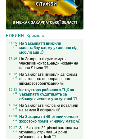
НОВИНИ: Кримінал
11:25
На Закарпатті викрили
/ 7
масштабну схему ухилення від
мобілізації
17:16
На Закарпатті судитимуть
учасників контрабанди кокаїну на
понад $1 млн
10:12
На Закарпатті викрили дві схеми
/ 4
незаконного переправлення
військовозобов’язаних
15:33
Інструктора районного ТЦК на
/ 8
Закарпатті судитимуть за
обвинуваченням у катуванні
13:34
На Закарпатті чоловіка повалили
/ 4
на землю й обікрали
12:38
На Закарпатті 46-річний чоловік
/ 1
жорстоко побив 74-річну матір
10:17
За вбивство 22-річної закарпатки
/ 1
українець отримав 14 років
ув’язнення в Чехії