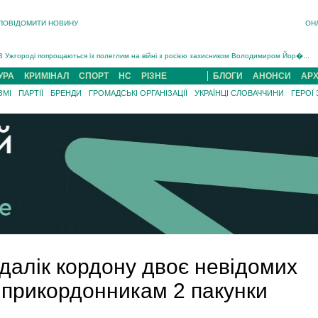
ПОВІДОМИТИ НОВИНУ
ОН
Інструктора районного ТЦК на Закарпатті судитимуть за обвинуваченням у катув...
В Ужгороді попрощаються із полеглим на війні з росією захисником Володимиром Йор�...
В Ужгороді 5 серпня попрощаються із захисником Богданом Югасом, який два роки �...
УРА
КРИМІНАЛ
СПОРТ
НС
РІЗНЕ
БЛОГИ
АНОНСИ
АРХ
Підтвердили загибель захисника із Нанкова на Хустщині Юліана Гербея (ФОТО)[/gree...
ЗМІ
ПАРТІЇ
БРЕНДИ
ГРОМАДСЬКІ ОРГАНІЗАЦІЇ
УКРАЇНЦІ СЛОВАЧЧИНИ
ГЕРОЇ
На війні з рф поліг військовий з Виноградова Ігнат Роздяловський (ФОТО)...
На Хустщині внаслідок ДТП за участі трьох авто постраждали 13 людей (ФОТО)...
Інструктора районного ТЦК на Закарпатті судитимуть за обвинувачен...
далік кордону двоє невідомих
 прикордонникам 2 пакунки