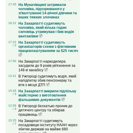
17:45
На Мукачівщині затримали
чоловіка, підозрюваного у
зґвалтуванні 14-річної дівчини та
інших тяжких злочинах
16:22
На Закарпатті судитимуть
чоловіка, який кілька годин
силоміць утримував і бив водія
вантажівки
17:22
На Закарпатті судитимуть
/ 2
організаторів схеми з фіктивним
працевлаштуванням за $25 тисяч
17:00
На Закарпатті наркодилера
засудили до 9 років ув'язнення за
148 кг канабісу
12:21
В Ужгороді судитимуть водія, який
напідпитку збив пенсіонерку та
втік з місця ДТП
15:45
На Закарпатті викрили підпільну
/ 3
майстерню з виготовлення
фальшивих документів
12:59
В Ужгороді безхатько проник до
/ 3
дитячого центру та обікрав
працівниць
15:25
На Закарпатті судитимуть
/ 7
посадовицю інституту НААН через
збитки державі на майже 680