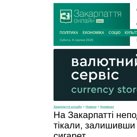
ПОЛІТИКА
ЕКОНОМІКА
СОЦІО
КУЛЬТ
Субота, 8 серпня 2026
Закарпаття онлайн
»
Новини
»
Кримінал
На Закарпатті непо
тікали, залишивши
сигарет