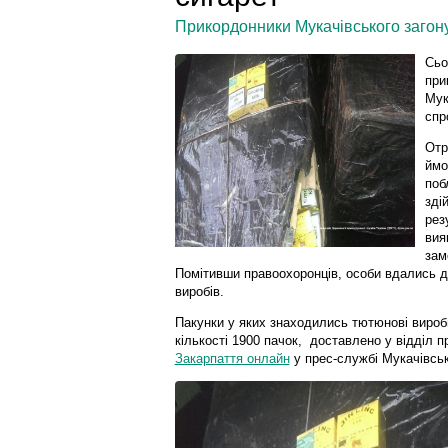
Прикордонники Мукачівського загон
Сьо
при
Мук
спр
Отр
ймо
поб
зді
рез
вия
зам
Помітивши правоохоронців, особи вдались д
виробів.
Пакунки у яких знаходились тютюнові виро
кількості 1900 пачок, доставлено у відділ 
Закарпаття онлайн
у прес-службі Мукачівськ