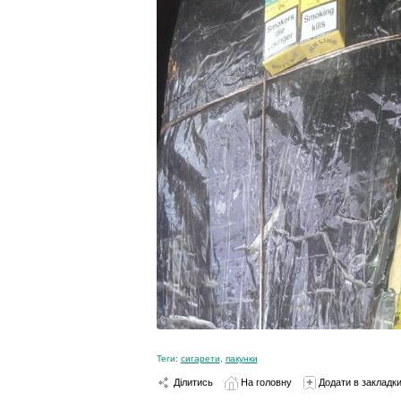
Теги:
сигарети
,
пакунки
Ділитись
На головну
Додати в закладк