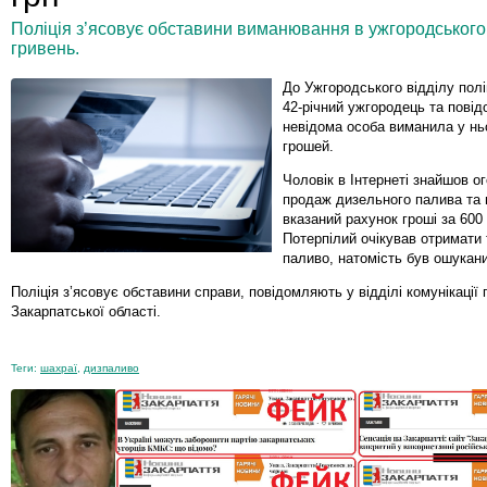
Поліція з’ясовує обставини виманювання в ужгородського 
гривень.
До Ужгородського відділу полі
42-річний ужгородець та пові
невідома особа виманила у нь
грошей.
Чоловік в Інтернеті знайшов о
продаж дизельного палива та 
вказаний рахунок гроші за 600 
Потерпілий очікував отримати
паливо, натомість був ошукан
Поліція з’ясовує обставини справи, повідомляють у відділі комунікації п
Закарпатської області.
Теги:
шахраї
,
дизпаливо