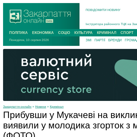
ПОВІДОМИТИ НОВИНУ
На війні загинув 26-річний військо
Інструктора районного ТЦК на Зак
В Ужгороді попрощаються із полег
ПОЛІТИКА
ЕКОНОМІКА
СОЦІО
КУЛЬТУРА
КРИМІНАЛ
СПОРТ
В Ужгороді 5 серпня попрощаються
Понеділок, 10 серпня 2026
ЗМІ
ПАРТІЇ
БРЕНДИ
ГРОМАД
Підтвердили загибель захисника і
На війні з рф поліг військовий з 
На війні загинув 26-річний військо
Закарпаття онлайн
»
Новини
»
Кримінал
Прибувши у Мукачеві на викли
виявили у молодика згорток з
(ФОТО)