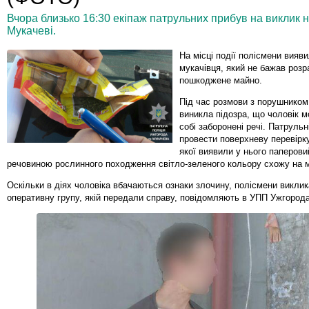
Вчора близько 16:30 екіпаж патрульних прибув на виклик
Мукачеві.
На місці події полісмени вияви
мукачівця, який не бажав розр
пошкоджене майно.
Під час розмови з порушником
виникла підозра, що чоловік 
собі заборонені речі. Патрульн
провести поверхневу перевірку
якої виявили у нього паперови
речовиною рослинного походження світло-зеленого кольору схожу на 
Оскільки в діях чоловіка вбачаються ознаки злочину, полісмени виклик
оперативну групу, якій передали справу, повідомляють в УПП Ужгород