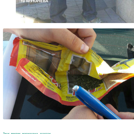
Теги:
виклик
,
марихуана
,
згорток