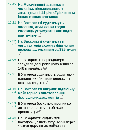
17:45
На Мукачівщині затримали
чоловіка, підозрюваного у
зґвалтуванні 14-річної дівчини та
інших тяжких злочинах
16:22
На Закарпатті судитимуть
чоловіка, який кілька годин
силоміць утримував і бив водія
вантажівки
17:22
На Закарпатті судитимуть
/ 2
організаторів схеми з фіктивним
працевлаштуванням за $25 тисяч
17:00
На Закарпатті наркодилера
засудили до 9 років ув'язнення за
148 кг канабісу
12:21
В Ужгороді судитимуть водія, який
напідпитку збив пенсіонерку та
втік з місця ДТП
15:45
На Закарпатті викрили підпільну
/ 3
майстерню з виготовлення
фальшивих документів
12:59
В Ужгороді безхатько проник до
/ 3
дитячого центру та обікрав
працівниць
15:25
На Закарпатті судитимуть
/ 7
посадовицю інституту НААН через
збитки державі на майже 680