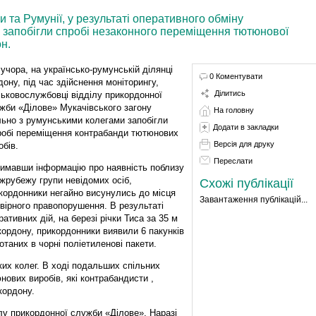
 та Румунії, у результаті оперативного обміну
 запобігли спробі незаконного переміщення тютюнової
н.
 учора, на українсько-румунській ділянці
0 Коментувати
дону, під час здійснення моніторингу,
Ділитись
ськовослужбовці відділу прикордонної
жби «Ділове» Мукачівського загону
На головну
льно з румунськими колегами запобігли
Додати в закладки
обі переміщення контрабанди тютюнових
Версія для друку
обів.
Переслати
имавши інформацію про наявність поблизу
жрубежу групи невідомих осіб,
Схожі публікації
кордонники негайно висунулись до місця
Завантаження публікацій...
вірного правопорушення. В результаті
ративних дій, на березі річки Тиса за 35 м
кордону, прикордонники виявили 6 пакунків
отаних в чорні поліетиленові пакети.
их колег. В ході подальших спільних
нових виробів, які контрабандисти ,
кордону.
у прикордонної служби «Ділове». Наразі