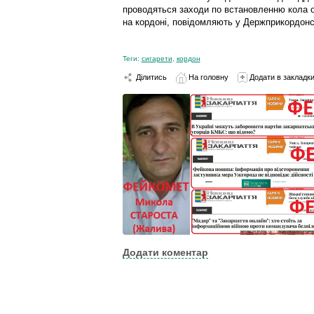
проводяться заходи по встановленню кола о
на кордоні, повідомляють у Держприкордонс
Теги:
сигарети
,
кордон
Ділитись
На головну
Додати в закладк
Додати коментар