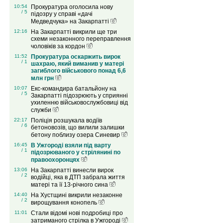
10:54
Прокуратура оголосила нову
/ 5
підозру у справі «дачі
Медведчука» на Закарпатті
12:16
На Закарпатті викрили ще три
схеми незаконного переправлення
чоловіків за кордон
11:52
Прокуратура оскаржить вирок
/ 1
шахраю, який виманив у матері
загиблого військового понад 6,6
млн грн
10:07
Екс-командира батальйону на
/ 5
Закарпатті підозрюють у сприянні
ухиленню військовослужбовиці від
служби
22:17
Поліція розшукала водіїв
/ 6
бетоновозів, що вилили залишки
бетону поблизу озера Синевир
16:45
В Ужгороді взяли під варту
/ 1
підозрюваного у стрілянині по
правоохоронцях
13:06
На Закарпатті винесли вирок
/ 2
водійці, яка в ДТП забрала життя
матері та її 13-річного сина
14:40
На Хустщині викрили незаконне
/ 2
вирощування конопель
11:01
Стали відомі нові подробиці про
затриманого стрілка в Ужгороді