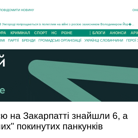
ПОВІДОМИТИ НОВИНУ
ОН
Інструктора районного ТЦК на Закарпатті судитимуть за обвинуваченням у катув...
В Ужгороді попрощаються із полеглим на війні з росією захисником Володимиром Йор�...
В Ужгороді 5 серпня попрощаються із захисником Богданом Югасом, який два роки �...
УРА
КРИМІНАЛ
СПОРТ
НС
РІЗНЕ
БЛОГИ
АНОНСИ
АРХ
Підтвердили загибель захисника із Нанкова на Хустщині Юліана Гербея (ФОТО)[/gree...
ЗМІ
ПАРТІЇ
БРЕНДИ
ГРОМАДСЬКІ ОРГАНІЗАЦІЇ
УКРАЇНЦІ СЛОВАЧЧИНИ
ГЕРОЇ
На війні з рф поліг військовий з Виноградова Ігнат Роздяловський (ФОТО)...
На Хустщині внаслідок ДТП за участі трьох авто постраждали 13 людей (ФОТО)...
Інструктора районного ТЦК на Закарпатті судитимуть за обвинувачен...
єю на Закарпатті знайшли 6, а
них" покинутих панкунків