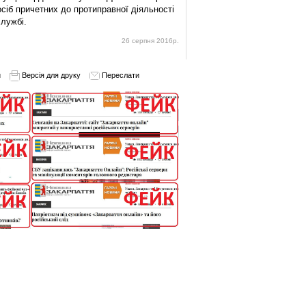
сіб причетних до протиправної діяльності
лужбі.
26 серпня 2016р.
и
Версія для друку
Переслати