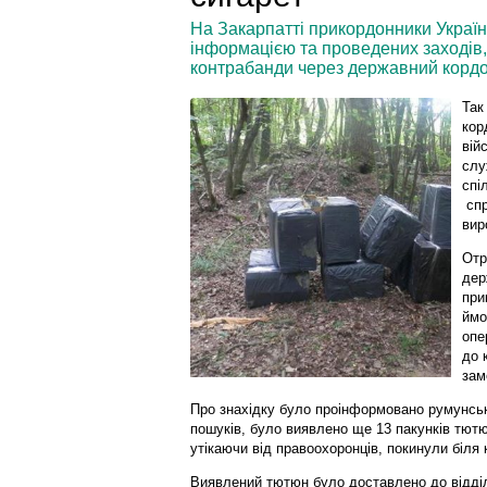
На Закарпатті прикордонники України
інформацією та проведених заходів,
контрабанди через державний кордо
Так
кор
вій
слу
спі
спр
вир
Отр
дер
при
ймо
опе
до 
зам
Про знахідку було проінформовано румунськ
пошуків, було виявлено ще 13 пакунків тютю
утікаючи від правоохоронців, покинули біля 
Виявлений тютюн було доставлено до відділ