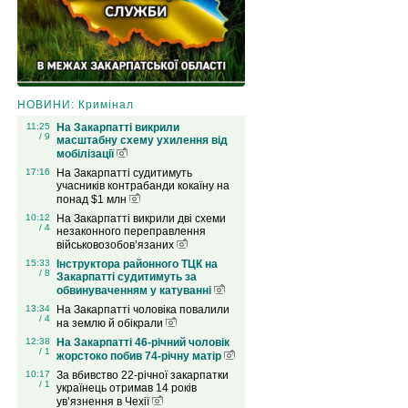
НОВИНИ: Кримінал
11:25
На Закарпатті викрили
/ 9
масштабну схему ухилення від
мобілізації
17:16
На Закарпатті судитимуть
учасників контрабанди кокаїну на
понад $1 млн
10:12
На Закарпатті викрили дві схеми
/ 4
незаконного переправлення
військовозобов’язаних
15:33
Інструктора районного ТЦК на
/ 8
Закарпатті судитимуть за
обвинуваченням у катуванні
13:34
На Закарпатті чоловіка повалили
/ 4
на землю й обікрали
12:38
На Закарпатті 46-річний чоловік
/ 1
жорстоко побив 74-річну матір
10:17
За вбивство 22-річної закарпатки
/ 1
українець отримав 14 років
ув’язнення в Чехії