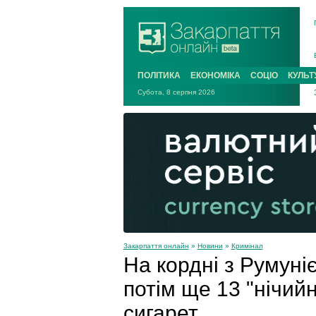
ПОЛІТИКА
ЕКОНОМІКА
СОЦІО
КУЛЬТ
Субота, 8 серпня 2026
Закарпаття онлайн
»
Новини
»
Кримінал
На кордні з Румуні
потім ще 13 "нічий
сигарет