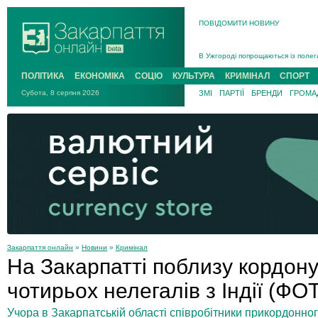
ПОВІДОМИТИ НОВИНУ
Інструктора районного ТЦК на Зак
В Ужгороді попрощаються із полег
В Ужгороді 5 серпня попрощаються
ПОЛІТИКА
ЕКОНОМІКА
СОЦІО
КУЛЬТУРА
КРИМІНАЛ
СПОРТ
Підтвердили загибель захисника і
Субота, 8 серпня 2026
ЗМІ
ПАРТІЇ
БРЕНДИ
ГРОМАД
На війні з рф поліг військовий з 
На Хустщині внаслідок ДТП за уча
Інструктора районного ТЦК на Зак
Закарпаття онлайн
»
Новини
»
Кримінал
На Закарпатті поблизу кордон
чотирьох нелегалів з Індії (ФО
Учора в Закарпатській області співробітники прикордонно