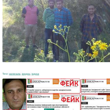
Теги:
нелегали
,
кордон
,
індуси