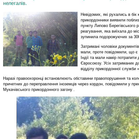
нелегалів.
Невідомих, які рухались в бік 
прикордонники виявили побли
пункту Липово Берегівського р
реагування, яка виїхала до мі
зупинила подорожуючих за 300
Затримані чоловіки документів
мали, проте повідомили, що є
Індії та мали намір потрапити д
Євросоюзу. Усіх затриманих д
відділу прикордонної служби 
Наразі правоохоронці встановлюють обставини правопорушення та коло
причетних до переправлення іноземців через кордон, повідомили у пре
Мукачівського прикордонного загону .