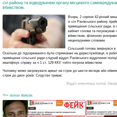
сіл району та відвідувачем органу місцевого самоврядув
вбивством.
Вчора, 2 серпня 42-річний ме
із сіл Рахівського району при
приміщення сільської ради, в
кабінет голови та погрожував 
вбивством, фізичною розправ
нецензурними словами.
Сільський голова звернувся в 
Оскільки дії підозрюваного були спрямовані на держслужбовця, в робо
приміщенні сільської ради слідчий відділ Рахівського відділення поліц
кваліфікує справу за ч.1 ст. 129 ККУ, тобто погроза вбивством.
Чоловіку може загрожувати арешт на строк до шести місяців або обмеж
строк до двох років. Слідство триває.
Відділ комунікації поліції Зака
Теги:
погроза
,
вбивство