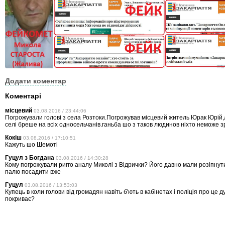
Додати коментар
Коментарі
місцевий
03.08.2016 / 23:44:06
Погрожували голові з села Розтоки.Погрожував місцевий житель Юрак Юрій,
селі бреше на всіх односельчанів.ганьба шо з таков людинов ніхто неможе 
Кокіш
03.08.2016 / 17:10:51
Кажуть шо Шемоті
Гуцул з Богдана
03.08.2016 / 14:30:28
Кому погрожували ригго аналу Миколі з Відрички? Його давно мали розіпнут
палю посадити вже
Гуцул
03.08.2016 / 13:53:03
Купець в коли голови від громадян навіть б'ють в кабінетах і поліція про це д
покриває?