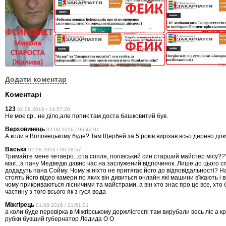
Додати коментар
Коментарі
123
02.08.2016 / 14:57:20
Не моє ср...не діло,але попик там доста башковитий був.
Верховинець
02.08.2016 / 06:42:01
А коли в Воловецькому буде? Там Щербей за 5 років вирізав всьо дерево док
Васька
02.08.2016 / 00:58:57
Тримайте мене четверо...ота сопля, попівський син старший майстер місу???!
має...а пану Медведю давно час на заслужений відпочинок. Лише до цього сп
додадуть пана Сойму. Чому ж ніхто не притягає його до відповідальності? Н
стоять його відео камери по яких він дивиться онлайн які машини вїжають і ви
чому прикриваються лісничими та майстрами, а він хто знає про це все, хто
частину з того всього як з гуся вода
Міжгірець
01.08.2016 / 21:51:01
а коли буде перевірка в Міжгірському держлісгоспі там вирубали весь ліс а 
рубки бувший губернатор Ледида О О