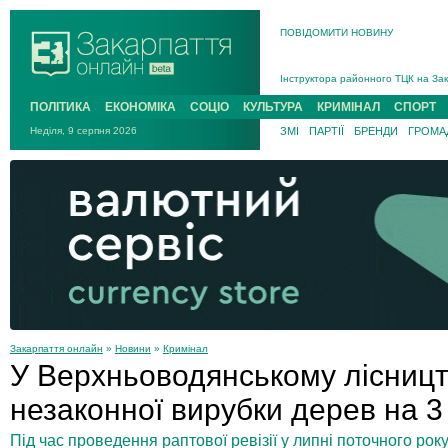
ПОВІДОМИТИ НОВИНУ
На війні загинув 26-річний військо
Інструктора районного ТЦК на Зак
В Ужгороді попрощаються із полег
ПОЛІТИКА
ЕКОНОМІКА
СОЦІО
КУЛЬТУРА
КРИМІНАЛ
СПОРТ
В Ужгороді 5 серпня попрощаються
Неділя, 9 серпня 2026
ЗМІ
ПАРТІЇ
БРЕНДИ
ГРОМАД
Підтвердили загибель захисника і
На війні з рф поліг військовий з 
На війні загинув 26-річний військо
Закарпаття онлайн
»
Новини
»
Кримінал
У Верхньоводянському лісницт
незаконної вирубки дерев на 3
Під час проведення раптової ревізії у липні поточного ро