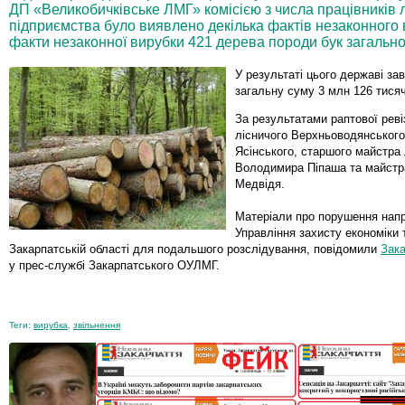
ДП «Великобичківське ЛМГ» комісією з числа працівників 
підприємства було виявлено декілька фактів незаконного 
факти незаконної вирубки 421 дерева породи бук загально
У результаті цього державі зав
загальну суму 3 млн 126 тисяч
За результатами раптової ревіз
лісничого Верхньоводянського
Ясінського, старшого майстра 
Володимира Піпаша та майстр
Медвідя.
Матеріали про порушення нап
Управління захисту економіки 
Закарпатській області для подальшого розслідування, повідомили
Зак
у прес-службі Закарпатського ОУЛМГ.
Теги:
вирубка
,
звільнення