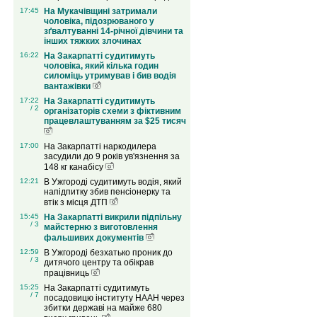
17:45
На Мукачівщині затримали
чоловіка, підозрюваного у
зґвалтуванні 14-річної дівчини та
інших тяжких злочинах
16:22
На Закарпатті судитимуть
чоловіка, який кілька годин
силоміць утримував і бив водія
вантажівки
17:22
На Закарпатті судитимуть
/ 2
організаторів схеми з фіктивним
працевлаштуванням за $25 тисяч
17:00
На Закарпатті наркодилера
засудили до 9 років ув'язнення за
148 кг канабісу
12:21
В Ужгороді судитимуть водія, який
напідпитку збив пенсіонерку та
втік з місця ДТП
15:45
На Закарпатті викрили підпільну
/ 3
майстерню з виготовлення
фальшивих документів
12:59
В Ужгороді безхатько проник до
/ 3
дитячого центру та обікрав
працівниць
15:25
На Закарпатті судитимуть
/ 7
посадовицю інституту НААН через
збитки державі на майже 680