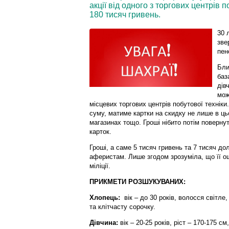
акції від одного з торгових центрів 
180 тисяч гривень.
30 
зве
пен
Бли
баз
дів
мож
місцевих торгових центрів побутової технік
суму, матиме картки на скидку не лише в цьо
магазинах тощо. Гроші нібито потім поверну
карток.
Гроші, а саме 5 тисяч гривень та 7 тисяч д
аферистам. Лише згодом зрозуміла, що її о
міліції.
ПРИКМЕТИ РОЗШУКУВАНИХ:
Хлопець:
вік – до 30 років, волосся світле,
та клітчасту сорочку.
Дівчина:
вік – 20-25 років, ріст – 170-175 с