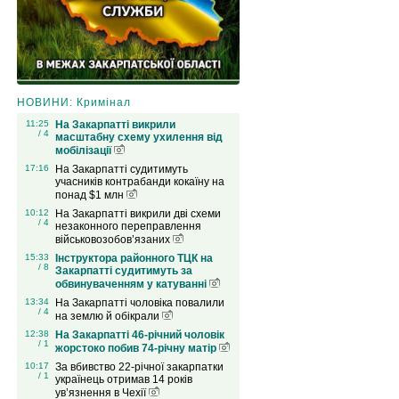
НОВИНИ: Кримінал
11:25
На Закарпатті викрили
/ 4
масштабну схему ухилення від
мобілізації
17:16
На Закарпатті судитимуть
учасників контрабанди кокаїну на
понад $1 млн
10:12
На Закарпатті викрили дві схеми
/ 4
незаконного переправлення
військовозобов’язаних
15:33
Інструктора районного ТЦК на
/ 8
Закарпатті судитимуть за
обвинуваченням у катуванні
13:34
На Закарпатті чоловіка повалили
/ 4
на землю й обікрали
12:38
На Закарпатті 46-річний чоловік
/ 1
жорстоко побив 74-річну матір
10:17
За вбивство 22-річної закарпатки
/ 1
українець отримав 14 років
ув’язнення в Чехії