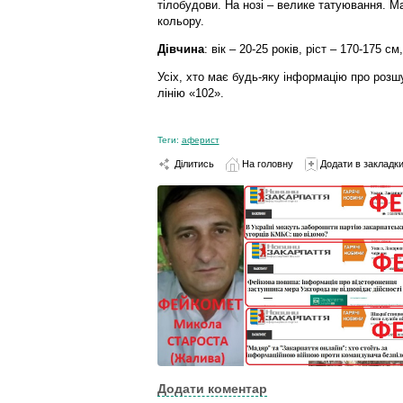
тілобудови. На нозі – велике татуювання. М
кольору.
Дівчина
: вік – 20-25 років, ріст – 170-175 
Усіх, хто має будь-яку інформацію про розш
лінію «102».
Теги:
аферист
Ділитись
На головну
Додати в закладк
Додати коментар