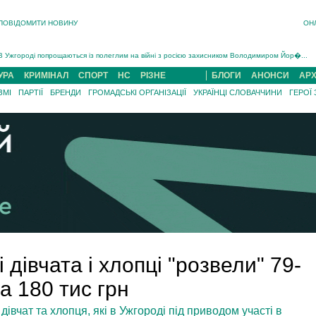
ПОВІДОМИТИ НОВИНУ
ОН
Інструктора районного ТЦК на Закарпатті судитимуть за обвинуваченням у катув...
В Ужгороді попрощаються із полеглим на війні з росією захисником Володимиром Йор�...
В Ужгороді 5 серпня попрощаються із захисником Богданом Югасом, який два роки �...
УРА
КРИМІНАЛ
СПОРТ
НС
РІЗНЕ
БЛОГИ
АНОНСИ
АРХ
Підтвердили загибель захисника із Нанкова на Хустщині Юліана Гербея (ФОТО)[/gree...
ЗМІ
ПАРТІЇ
БРЕНДИ
ГРОМАДСЬКІ ОРГАНІЗАЦІЇ
УКРАЇНЦІ СЛОВАЧЧИНИ
ГЕРОЇ
На війні з рф поліг військовий з Виноградова Ігнат Роздяловський (ФОТО)...
На Хустщині внаслідок ДТП за участі трьох авто постраждали 13 людей (ФОТО)...
Інструктора районного ТЦК на Закарпатті судитимуть за обвинувачен...
 дівчата і хлопці "розвели" 79-
а 180 тис грн
дівчат та хлопця, які в Ужгороді під приводом участі в