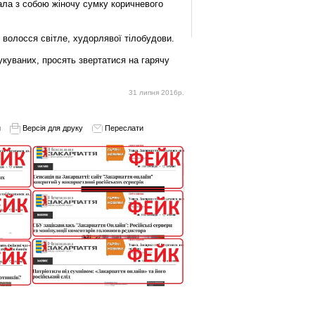
ала з собою жіночу сумку коричневого
см, волосся світле, худорлявої тілобудови.
укуваних, просять звертатися на гарячу
31 липня 2016р.
и
Версія для друку
Переслати