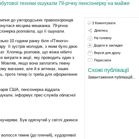
побутової техніки ошукали 79-річну пенсіонерку на майже
липня до ужгородських правоохоронців
3 Коментувати
рнулася місцева мешканка. 79-річна
Ділитись
сіонерка розповіла, що її ошукали.
На головну
зько 10 години ранку біля «П’яного»
Додати в закладки
ару її зустрів молодик, з яким було двоє
чат. Хлопець розповів, що жінка нібито
Версія для друку
е виграти в акції, яку проводить один з
Переслати
и. Мовляв, якщо вона заплатить певну
му магазині, але й в аптеках, інших
Схожі публікації
ть, проте тепер їх треба для оформлення
Завантаження публікацій...
оларів США, пенсіонерка віддала
шукали, інформує прес-служба обласної
 кучеряве. Був одягнутий у світлі джинси
м, волосся темне (до плечей), худорлявої