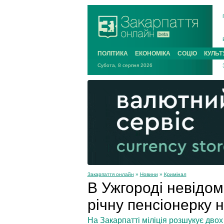
ПОЛІТИКА
ЕКОНОМІКА
СОЦІО
КУЛЬТ
Субота, 8 серпня 2026
Закарпаття онлайн
»
Новини
»
Кримінал
В Ужгороді невідомі
річну пенсіонерку н
На Закарпатті міліція розшукує двох 