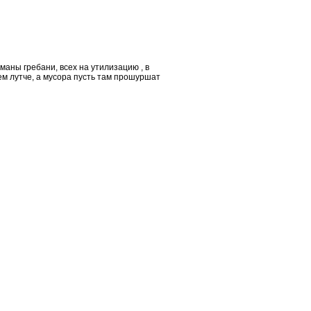
оманы гребани, всех на утилизацию , в
ем лутче, а мусора пусть там прошуршат