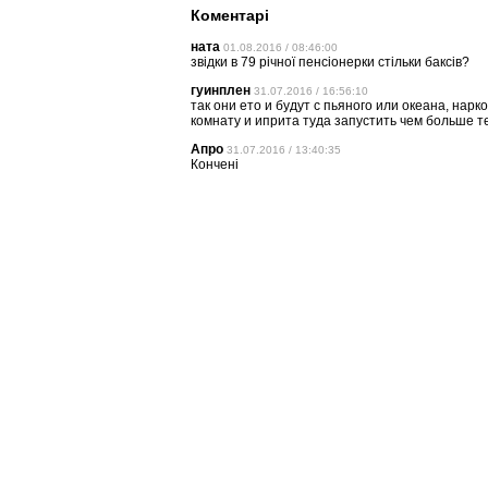
Коментарі
ната
01.08.2016 / 08:46:00
звідки в 79 річної пенсіонерки стільки баксів?
гуинплен
31.07.2016 / 16:56:10
так они ето и будут с пьяного или океана, нарк
комнату и иприта туда запустить чем больше т
Апро
31.07.2016 / 13:40:35
Кончені