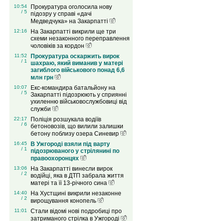
10:54
Прокуратура оголосила нову
/ 5
підозру у справі «дачі
Медведчука» на Закарпатті
12:16
На Закарпатті викрили ще три
схеми незаконного переправлення
чоловіків за кордон
11:52
Прокуратура оскаржить вирок
/ 1
шахраю, який виманив у матері
загиблого військового понад 6,6
млн грн
10:07
Екс-командира батальйону на
/ 5
Закарпатті підозрюють у сприянні
ухиленню військовослужбовиці від
служби
22:17
Поліція розшукала водіїв
/ 6
бетоновозів, що вилили залишки
бетону поблизу озера Синевир
16:45
В Ужгороді взяли під варту
/ 1
підозрюваного у стрілянині по
правоохоронцях
13:06
На Закарпатті винесли вирок
/ 2
водійці, яка в ДТП забрала життя
матері та її 13-річного сина
14:40
На Хустщині викрили незаконне
/ 2
вирощування конопель
11:01
Стали відомі нові подробиці про
затриманого стрілка в Ужгороді