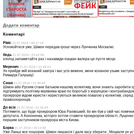
Додати коментар
Коментарі
Рівіс
22.07.2016 / 00:17:16
Успокойтеся уже, Шімон передав гроші через Лунченка Москалю.
бедь
21.07.2016 / 23:42:09
хлопці,запамятайте раз і назавжди-пацкан валєра-це пусте місце.
Меренич
21.07.2016 / 21:49:13
Ун прийде мій коханий завтра і вас усіх вижене, мене коханою узьме заступ
Римарук Галушку)
Саша
21.07.2016 / 21:30:45
Шімон або Русняк стане батьком нашому колективу, вони знають заробити гр
підтримують політику керівника краю по боротьбі з корупцією і контрабандою
прокурори відомі юристи і користуються великою повагою у колективі, серед 
правоохоронців.
До всіх
21.07.2016 / 21:20:25
Потямите, що буде прокурором Юра Рахівський, бо він був у свій час помічн
депутата. А Кононенка, которго хотіли ставити прокурором області, Луценк
першим заступником прокурора міста Києва.
Борка
21.07.2016 / 20:13:56
Уже Ланьо все пошорив. Шімон лишаєся і дале касу зберати , Моцкаля ун ус