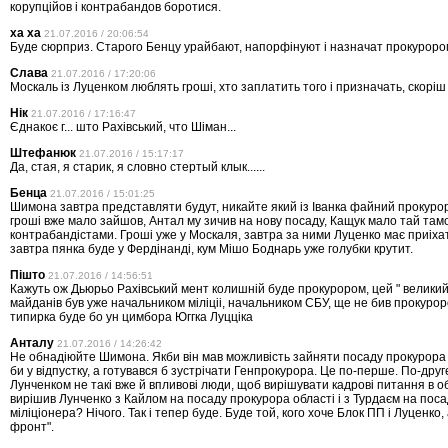
корупційов і контрабандов боротися.
ха ха
21.07.2016 / 20:06:54
Буде сюрприз. Старого Бенцу урайбают, напорфінуют і назначат прокуроро
Слава
21.07.2016 / 17:20:06
Москаль із Луценком люблять гроші, хто заплатить того і призначать, скорі
Нік
21.07.2016 / 17:16:47
Єднакоє г... што Рахівський, что Шіман...
Штефанюк
21.07.2016 / 15:17:17
Да, стая, я старик, я словно стертый клык......
Бенца
21.07.2016 / 15:01:25
Шимона завтра представляти будут, никайте який із Іванка файний прокурор
гроші вже мало зайшов, Антал му зичив на нову посаду, Кащук мало тай там
контрабандістами. Гроші уже у Москаля, завтра за ними Луценко має приіха
завтра пянка буде у Фердінанді, кум Мішо Боднарь уже голубки крутит.
Пішто
21.07.2016 / 14:56:51
Кажуть ож Дьюрьо Рахівський мент колишній буде прокурором, цей " великий
майданів був уже начальником міліціі, начальником СБУ, ще не бив прокурор
типирка буде бо ун цимбора Юггка Луцціка
Анталу
21.07.2016 / 14:26:42
Не обнадіюйте Шимона. Якби він мав можливість зайняти посаду прокурора о
би у відпустку, а готувався б зустрічати Генпрокурора. Це по-перше. По-друг
Лунченком не такі вже й впливові люди, щоб вирішувати кадрові питання в о
вирішив Лунченко з Кайлом на посаду прокурора області і з Турдаєм на поса
міліціонера? Нічого. Так і тепер буде. Буде той, кого хоче Блок ПП і Луценко
фронт".