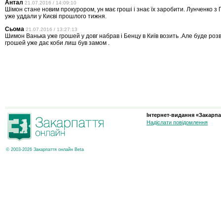
Антал
21.07.2016 / 14:09:10
Шімон стане новим прокурором, ун має гроші і знає їх заробити. Лунченко з
уже уддали у Києві прошлого тижня.
Сьома
21.07.2016 / 13:27:13
Шимон Ванька уже грошей у довг набрав і Бенцу в Київ возить .Але буде роз
грошей уже дає коби лиш був замом .
Інтернет-видання «Закарпа
Надіслати повідомлення
© 2003-2026 Закарпаття онлайн Beta