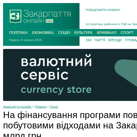
ПОВІДОМИТИ НОВИНУ
На війні загинув 26-річний військо
Інструктора районного ТЦК на Зак
В Ужгороді попрощаються із полег
ПОЛІТИКА
ЕКОНОМІКА
СОЦІО
КУЛЬТУРА
КРИМІНАЛ
СПОРТ
В Ужгороді 5 серпня попрощаються
Неділя, 9 серпня 2026
ЗМІ
ПАРТІЇ
БРЕНДИ
ГРОМАД
Підтвердили загибель захисника і
На війні з рф поліг військовий з 
На війні загинув 26-річний військо
Закарпаття онлайн
»
Новини
»
Соціо
На фінансування програми пов
побутовими відходами на Закар
млрд грн