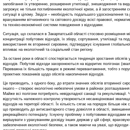
запобігання їх утворенню, розширення утилізації, знешкодження та вид
загрожує не тільки поглибленням екологічної кризи, а й загостренням с
ситуації в цілому. Звідси – необхідність подальшого удосконалення та 
врахуванням вітчизняного та світового досвіду всієї правової, нормат
та техніко-економічної системи поводження з відходами.
Ситуація, що склалася в Закарпатській області стосовно розміщення м
концентрації побутових відходів, їх збору, сортування, утилізації та п
використання як вторинної сировини, підтверджує існування глобально
впливає на екологічний та соціальний стан регіону.
За останні роки в області спостерігається тенденція зростання обсягів
відходів. Побутові відходи захоронюються на відкритих полігонах (зва
Переважна їх більшість працює в режимі перевантаження, тобто з пор
проектних показників щодо обсягів накопичення відходів.
Це призводить, з одного боку, до втрати значних обсягів вторинної сиро
іншого – створює екологічно небезпечні умови в районах розташування
Майже всі полігони потребують невідкладної санації та рекультивації. 
відсутність належного контролю утворюються несанкціоновані звалищ
відходів на території області. Їх кількість сягає на порядок більше ніж 
що призводить до антисанітарного стану довкілля в області, зменшення
рекреаційного потенціалу. Існуючу проблему з побутовими відходами н
вирішувати з урахуванням досвіду інших держав у цій сфері, врахову
забезпечення екологічної безпеки, а також маючи на увазі, що відходи -