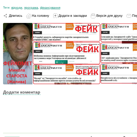
Теги:
відходи
,
програма
,
фінансування
Ділитись
На головну
Додати в закладки
Версія для друку
Пе
Додати коментар