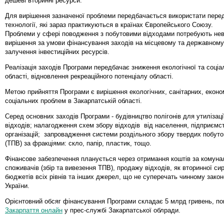
дешеві вторинні ресурси.
Для вирішення зазначеної проблеми передбачається використати перед
технології, які зараз практикуються в країнах Європейського Союзу.
Проблеми у сфері поводження з побутовими відходами потребують нев
вирішення за умови фінансування заходів на місцевому та державному
залучення інвестиційних ресурсів.
Реалізація заходів Програми передбачає зниження екологічної та соціа
області, відновлення рекреаційного потенціалу області.
Метою прийняття Програми є вирішення екологічних, санітарних, еконо
соціальних проблем в Закарпатській області.
Серед основних заходів Програми - будівництво полігонів для утилізац
відходів; налагодження схем збору відходів від населення, підприємс
організацій; запровадження системи роздільного збору твердих побуто
(ТПВ) за фракціями: скло, папір, пластик, тощо.
Фінансове забезпечення планується через отримання коштів за комунал
споживачів (збір та вивезення ТПВ), продажу відходів, як вторинної си
бюджетів всіх рівнів та інших джерел, що не суперечать чинному зако
України.
Орієнтовний обсяг фінансування Програми складає 5 млрд гривень, п
Закарпаття онлайн
у прес-службі Закарпатської облради.