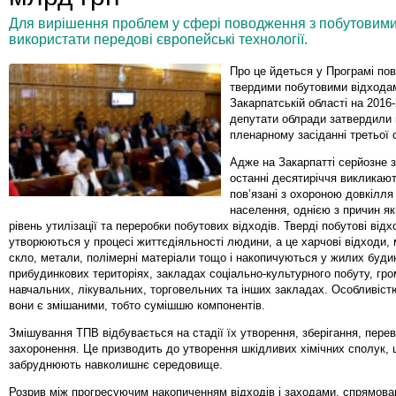
Для вирішення проблем у сфері поводження з побутовим
використати передові європейські технології.
Про це йдеться у Програмі по
твердими побутовими відхода
Закарпатській області на 2016-
депутати облради затвердили 
пленарному засіданні третьої 
Адже на Закарпатті серйозне 
останні десятиріччя викликаю
пов’язані з охороною довкілля
населення, однією з причин як
рівень утилізації та переробки побутових відходів. Тверді побутові від
утворюються у процесі життєдіяльності людини, а це харчові відходи,
скло, метали, полімерні матеріали тощо і накопичуються у жилих буди
прибудинкових територіях, закладах соціально-культурного побуту, гр
навчальних, лікувальних, торговельних та інших закладах. Особливіст
вони є змішаними, тобто сумішшю компонентів.
Змішування ТПВ відбувається на стадії їх утворення, зберігання, пере
захоронення. Це призводить до утворення шкідливих хімічних сполук,
забруднюють навколишнє середовище.
Розрив між прогресуючим накопиченням відходів і заходами, спрямова