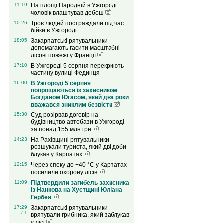
11:19
На площі Народній в Ужгороді
чоловік влаштував дебош
10:26
Троє людей постраждали під час
бійки в Ужгороді
18:05
Закарпатські рятувальники
допомагають гасити масштабні
лісові пожежі у Франції
17:10
В Ужгороді 5 серпня перекриють
частину вулиці Фединця
16:00
В Ужгороді 5 серпня
попрощаються із захисником
Богданом Югасом, який два роки
вважався зниклим безвісти
15:30
Суд розірвав договір на
будівництво автобази в Ужгороді
за понад 155 млн грн
14:23
На Рахівщині рятувальники
розшукали туриста, який дві доби
блукав у Карпатах
12:15
Через спеку до +40 °C у Карпатах
посилили охорону лісів
11:09
Підтвердили загибель захисника
із Нанкова на Хустщині Юліана
Гербея
17:29
Закарпатські рятувальники
/ 1
врятували грибника, який заблукав
у лісі