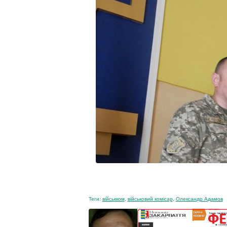
Теги:
військком
,
військовий комісар
,
Олександр Адамов