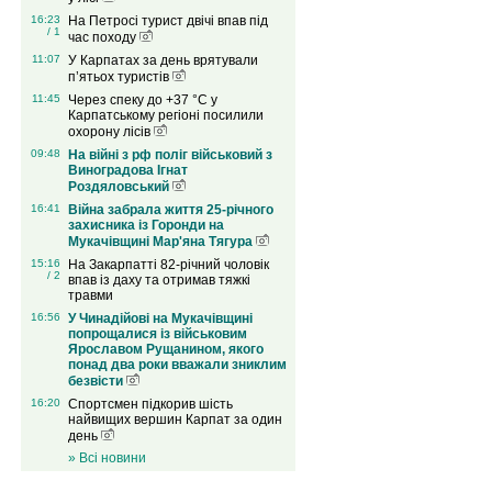
16:23
На Петросі турист двічі впав під
/ 1
час походу
11:07
У Карпатах за день врятували
п’ятьох туристів
11:45
Через спеку до +37 °C у
Карпатському регіоні посилили
охорону лісів
09:48
На війні з рф поліг військовий з
Виноградова Ігнат
Роздяловський
16:41
Війна забрала життя 25-річного
захисника із Горонди на
Мукачівщині Мар'яна Тягура
15:16
На Закарпатті 82-річний чоловік
/ 2
впав із даху та отримав тяжкі
травми
16:56
У Чинадійові на Мукачівщині
попрощалися із військовим
Ярославом Рущанином, якого
понад два роки вважали зниклим
безвісти
16:20
Спортсмен підкорив шість
найвищих вершин Карпат за один
день
» Всі новини