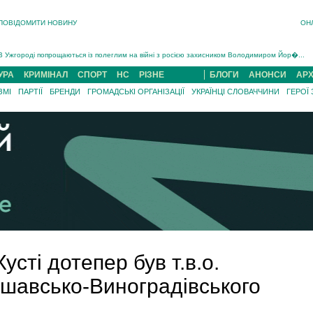
ПОВІДОМИТИ НОВИНУ
ОН
Інструктора районного ТЦК на Закарпатті судитимуть за обвинуваченням у катув...
В Ужгороді попрощаються із полеглим на війні з росією захисником Володимиром Йор�...
В Ужгороді 5 серпня попрощаються із захисником Богданом Югасом, який два роки �...
УРА
КРИМІНАЛ
СПОРТ
НС
РІЗНЕ
БЛОГИ
АНОНСИ
АРХ
Підтвердили загибель захисника із Нанкова на Хустщині Юліана Гербея (ФОТО)[/gree...
ЗМІ
ПАРТІЇ
БРЕНДИ
ГРОМАДСЬКІ ОРГАНІЗАЦІЇ
УКРАЇНЦІ СЛОВАЧЧИНИ
ГЕРОЇ
На війні з рф поліг військовий з Виноградова Ігнат Роздяловський (ФОТО)...
На Хустщині внаслідок ДТП за участі трьох авто постраждали 13 людей (ФОТО)...
Інструктора районного ТЦК на Закарпатті судитимуть за обвинувачен...
усті дотепер був т.в.о.
ршавсько-Виноградівського