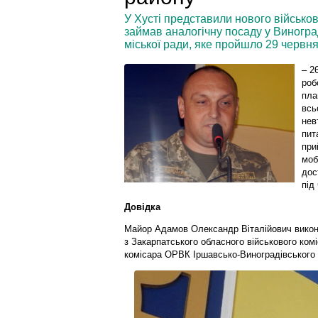
У Хусті представили нового військо
займав аналогічну посаду у Виноград
міської ради, яке пройшло 29 червня
– 2
роб
пла
всь
нев
пит
при
моб
дос
під
Довідка
Майор Адамов Олександр Віталійович викон
з Закарпатського обласного військового коміс
комісара ОРВК Іршавсько-Виноградівського 