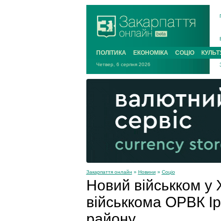
ПОЛІТИКА
ЕКОНОМІКА
СОЦІО
КУЛЬТ
Четвер, 6 серпня 2026
Закарпаття онлайн
»
Новини
»
Соціо
Новий військком у Х
військкома ОРВК І
району