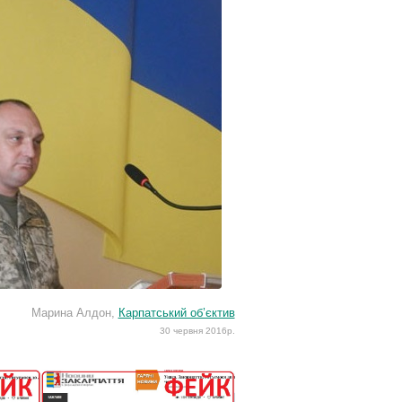
Марина Алдон,
Карпатський об’єктив
30 червня 2016р.