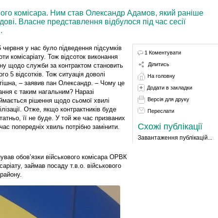
вого комісара. Ним став Олександр Адамов, який раніше
ові. Власне представлення відбулося під час сесії
.
6 червня у нас було підведення підсумків
1 Коментувати
оти комісаріату. Тож відсоток виконання
Ділитись
ну щодо служби за контрактом становить
ого 5 відсотків. Тож ситуація доволі
На головну
тішна, – заявив пан Олександр. – Чому це
Додати в закладки
ання є таким нагальним? Наразі
Версія для друку
ймається рішення щодо сьомої хвилі
ілізації. Отже, якщо контрактників буде
Переслати
татньо, її не буде. У той же час призваних
Схожі публікації
 час попередніх хвиль потрібно замінити.
Завантаження публікацій...
ував обов’язки військового комісара ОРВК
аріату, займав посаду т.в.о. військового
району.