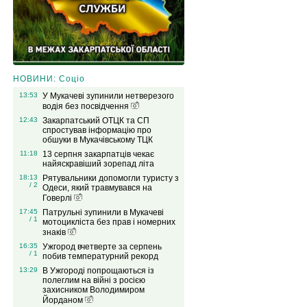
НОВИНИ: Соціо
13:53
У Мукачеві зупинили нетверезого
водія без посвідчення
12:43
Закарпатський ОТЦК та СП
спростував інформацію про
обшуки в Мукачівському ТЦК
11:18
13 серпня закарпатців чекає
найяскравіший зорепад літа
18:13
Рятувальники допомогли туристу з
/ 2
Одеси, який травмувався на
Говерлі
17:45
Патрульні зупинили в Мукачеві
/ 1
мотоцикліста без прав і номерних
знаків
16:35
Ужгород вчетверте за серпень
/ 1
побив температурний рекорд
13:29
В Ужгороді попрощаються із
полеглим на війні з росією
захисником Володимиром
Йорданом